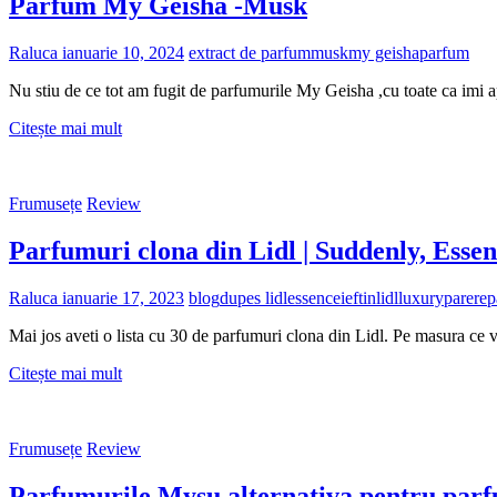
Parfum My Geisha -Musk
Raluca
ianuarie 10, 2024
extract de parfum
musk
my geisha
parfum
Nu stiu de ce tot am fugit de parfumurile My Geisha ,cu toate ca imi a
Parfum
Citește mai mult
My
Geisha
-
Frumusețe
Review
Musk
Parfumuri clona din Lidl | Suddenly, Esse
Raluca
ianuarie 17, 2023
blog
dupes lidl
essence
ieftin
lidl
luxury
parere
p
Mai jos aveti o lista cu 30 de parfumuri clona din Lidl. Pe masura ce vo
Parfumuri
Citește mai mult
clona
din
Lidl
Frumusețe
Review
|
Suddenly,
Parfumurile Mysu alternativa pentru parf
Essence,