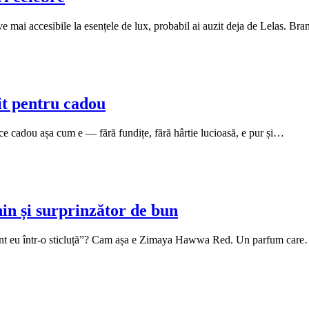
ve mai accesibile la esențele de lux, probabil ai auzit deja de Lelas. B
t pentru cadou
ce cadou așa cum e — fără fundițe, fără hârtie lucioasă, e pur și…
n și surprinzător de bun
 sunt eu într-o sticluță”? Cam așa e Zimaya Hawwa Red. Un parfum car