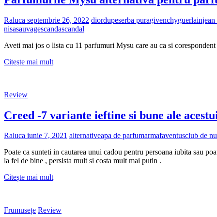
Luxury
Raluca
septembrie 26, 2022
dior
dupes
erba pura
givenchy
guerlain
jean 
nisa
sauvage
scanda
scandal
Aveti mai jos o lista cu 11 parfumuri Mysu care au ca si coresponden
Parfumurile
Citește mai mult
Mysu
alternativa
pentru
Review
parfumurile
celebre
Creed -7 variante ieftine si bune ale acest
Raluca
iunie 7, 2021
alternative
apa de parfum
armaf
aventus
club de nu
Poate ca sunteti in cautarea unui cadou pentru persoana iubita sau poat
la fel de bine , persista mult si costa mult mai putin .
Creed
Citește mai mult
-7
variante
ieftine
Frumusețe
Review
si