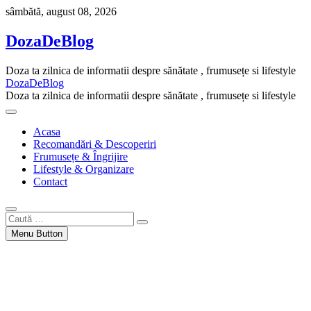
Skip
sâmbătă, august 08, 2026
to
content
DozaDeBlog
Doza ta zilnica de informatii despre sănătate , frumusețe si lifestyle
DozaDeBlog
Doza ta zilnica de informatii despre sănătate , frumusețe si lifestyle
Acasa
Recomandări & Descoperiri
Frumusețe & Îngrijire
Lifestyle & Organizare
Contact
Caută
…
Menu Button