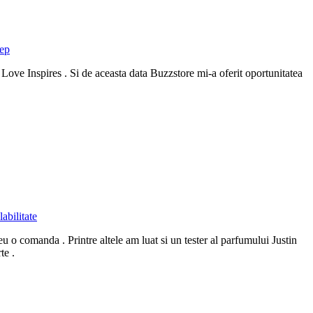
lep
ove Inspires . Si de aceasta data Buzzstore mi-a oferit oportunitatea
labilitate
 o comanda . Printre altele am luat si un tester al parfumului Justin
te .