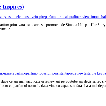
 Inspires)
story
iasomie
lemnos
loveinspire
parfum
portocala
praline
review
simona ha
 parfum primavara asta care este promovat de Simona Halep – Her Story L
luziile.
nos
parere
parfimo
parfimo.ro
parfum
persistenta
pret
review
tester
the key
va
i dupa ce am mai vazut cateva review-uri pe youtube am decis sa fac si eu
lucru cu parfumul normal , daca vine cu capac sau fara si asa mai depar