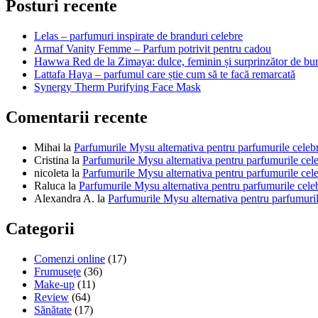
The
Posturi recente
Key
(Parfimo.ro)
Lelas – parfumuri inspirate de branduri celebre
Armaf Vanity Femme – Parfum potrivit pentru cadou
Hawwa Red de la Zimaya: dulce, feminin și surprinzător de bu
Lattafa Haya – parfumul care știe cum să te facă remarcată
Synergy Therm Purifying Face Mask
Comentarii recente
Mihai
la
Parfumurile Mysu alternativa pentru parfumurile celeb
Cristina
la
Parfumurile Mysu alternativa pentru parfumurile cel
nicoleta
la
Parfumurile Mysu alternativa pentru parfumurile cel
Raluca
la
Parfumurile Mysu alternativa pentru parfumurile cele
Alexandra A.
la
Parfumurile Mysu alternativa pentru parfumuril
Categorii
Comenzi online
(17)
Frumusețe
(36)
Make-up
(11)
Review
(64)
Sănătate
(17)