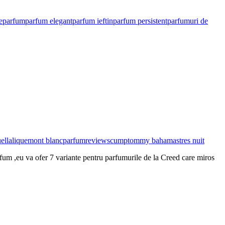
e
parfum
parfum elegant
parfum ieftin
parfum persistent
parfumuri de
uel
lalique
mont blanc
parfum
review
scump
tommy bahamas
tres nuit
arfum ,eu va ofer 7 variante pentru parfumurile de la Creed care miros