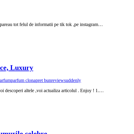
pareau tot felul de informatii pe tik tok ,pe instagram…
nce, Luxury
arfum
parfum clona
pret bun
review
suddenly
i descoperi altele ,voi actualiza articolul . Enjoy ! 1.…
umurile celebre