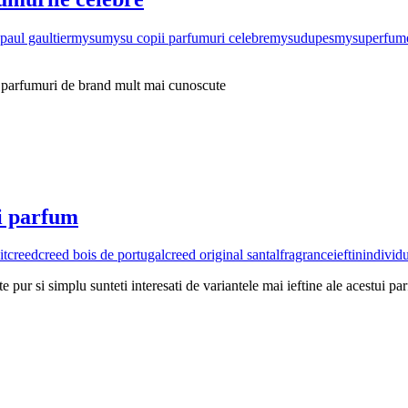
paul gaultier
mysu
mysu copii parfumuri celebre
mysudupes
mysuperfum
t parfumuri de brand mult mai cunoscute
ui parfum
it
creed
creed bois de portugal
creed original santal
fragrance
ieftin
individ
e pur si simplu sunteti interesati de variantele mai ieftine ale acestui p