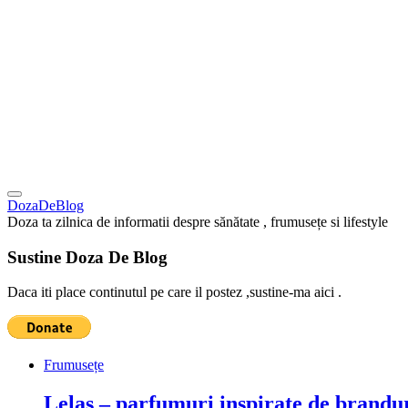
DozaDeBlog
Doza ta zilnica de informatii despre sănătate , frumusețe si lifestyle
Sustine Doza De Blog
Daca iti place continutul pe care il postez ,sustine-ma aici .
Frumusețe
Lelas – parfumuri inspirate de brandur