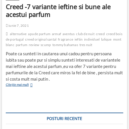
Creed -7 variante ieftine si bune ale
acestui parfum
iunie 7, 2021
alternative
apa de parfum
armaf
aventus
club de nuit
creed
creed bois
de portugal
creed original santal
fragrance
ieftin
individuel
lalique
mont
blanc
parfum
review
scump
tommy bahamas
tres nuit
Poate ca sunteti in cautarea unui cadou pentru persoana
iubita sau poate pur si simplu sunteti interesati de variantele
mai ieftine ale acestui parfum ,eu va ofer 7 variante pentru
parfumurile de la Creed care miros la fel de bine , persista mult
si costa mult mai putin .
Creed
Citește mai mult
-7
variante
ieftine
si
bune
ale
POSTURI RECENTE
acestui
parfum