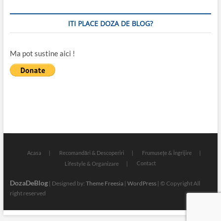
ITI PLACE DOZA DE BLOG?
Ma pot sustine aici !
Acasa
Recomandări & Descoperiri
Frumusețe & Îngrijire
Contact
Lifestyle & Organizare
DozaDeBlog
| Designed by:
Theme Freesia
|
WordPress
| © Copyright All
right reserved