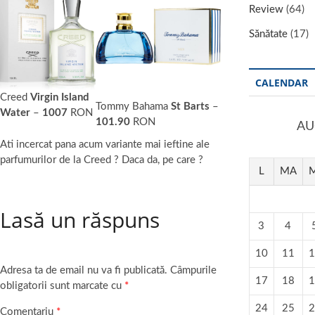
Review
(64)
Sănătate
(17)
CALENDAR
Creed
Virgin Island
Tommy Bahama
St Barts
–
Water
–
1007
RON
101.90
RON
AU
Ati incercat pana acum variante mai ieftine ale
parfumurilor de la Creed ? Daca da, pe care ?
L
MA
M
Lasă un răspuns
3
4
10
11
1
Adresa ta de email nu va fi publicată.
Câmpurile
17
18
1
obligatorii sunt marcate cu
*
24
25
2
Comentariu
*