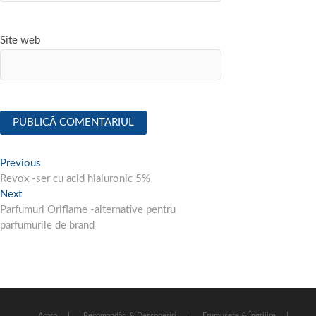
Site web
Navigare
Previous
Previous
post:
Revox -ser cu acid hialuronic 5%
în
Next
Next
articole
post:
Parfumuri Oriflame -alternative pentru
parfumurile de brand
Acasa
Recomandări & Descoperiri
Frumusețe & Îngrijire