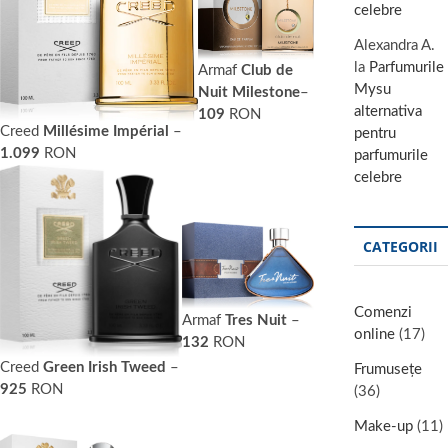
celebre
Alexandra A.
la
Parfumurile
Armaf
Club de
Mysu
Nuit Milestone
–
alternativa
109
RON
Creed
Millésime Impérial
–
pentru
1.099
RON
parfumurile
celebre
CATEGORII
Comenzi
Armaf
Tres Nuit
–
online
(17)
132
RON
Creed
Green Irish Tweed
–
Frumusețe
925
RON
(36)
Make-up
(11)