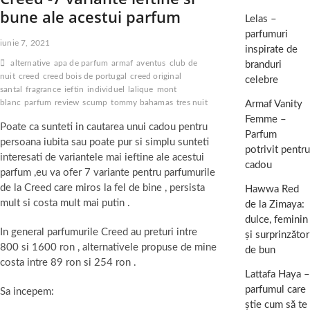
bune ale acestui parfum
Lelas –
parfumuri
iunie 7, 2021
inspirate de
alternative
apa de parfum
armaf
aventus
club de
branduri
nuit
creed
creed bois de portugal
creed original
celebre
santal
fragrance
ieftin
individuel
lalique
mont
blanc
parfum
review
scump
tommy bahamas
tres nuit
Armaf Vanity
Femme –
Poate ca sunteti in cautarea unui cadou pentru
Parfum
persoana iubita sau poate pur si simplu sunteti
potrivit pentru
interesati de variantele mai ieftine ale acestui
cadou
parfum ,eu va ofer 7 variante pentru parfumurile
de la Creed care miros la fel de bine , persista
Hawwa Red
mult si costa mult mai putin .
de la Zimaya:
dulce, feminin
In general parfumurile Creed au preturi intre
și surprinzător
800 si 1600 ron , alternativele propuse de mine
de bun
costa intre 89 ron si 254 ron .
Lattafa Haya –
parfumul care
Sa incepem:
știe cum să te