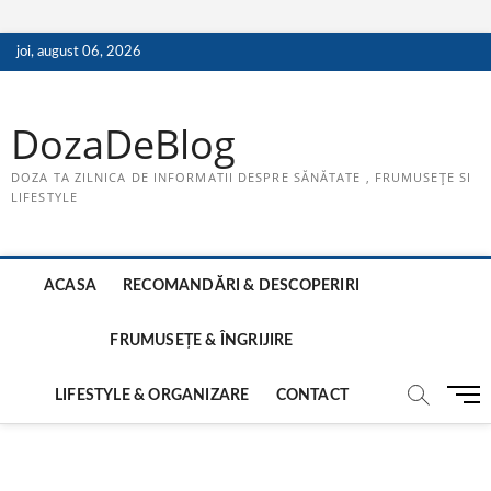
Skip
joi, august 06, 2026
to
content
DozaDeBlog
DOZA TA ZILNICA DE INFORMATII DESPRE SĂNĂTATE , FRUMUSEȚE SI
LIFESTYLE
ACASA
RECOMANDĂRI & DESCOPERIRI
FRUMUSEȚE & ÎNGRIJIRE
M
LIFESTYLE & ORGANIZARE
CONTACT
e
n
u
B