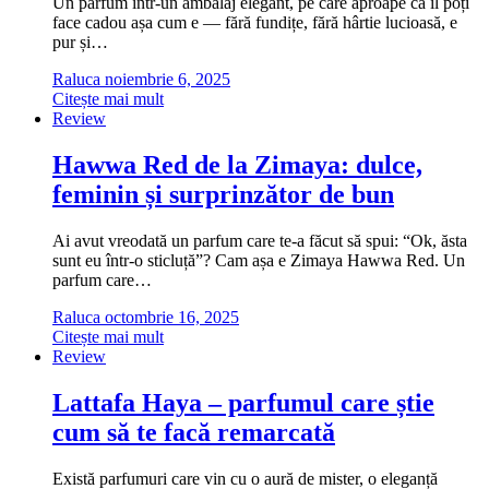
Un parfum într-un ambalaj elegant, pe care aproape că îl poți
face cadou așa cum e — fără fundițe, fără hârtie lucioasă, e
pur și…
Raluca
noiembrie 6, 2025
Citește mai mult
Review
Hawwa Red de la Zimaya: dulce,
feminin și surprinzător de bun
Ai avut vreodată un parfum care te-a făcut să spui: “Ok, ăsta
sunt eu într-o sticluță”? Cam așa e Zimaya Hawwa Red. Un
parfum care…
Raluca
octombrie 16, 2025
Citește mai mult
Review
Lattafa Haya – parfumul care știe
cum să te facă remarcată
Există parfumuri care vin cu o aură de mister, o eleganță