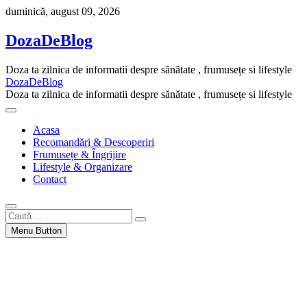
Skip
duminică, august 09, 2026
to
content
DozaDeBlog
Doza ta zilnica de informatii despre sănătate , frumusețe si lifestyle
DozaDeBlog
Doza ta zilnica de informatii despre sănătate , frumusețe si lifestyle
Acasa
Recomandări & Descoperiri
Frumusețe & Îngrijire
Lifestyle & Organizare
Contact
Caută
…
Menu Button