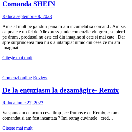
Comanda SHEIN
Raluca
septembrie 8, 2023
Am stat mult pe ganduri pana m-am incumetat sa comand . Am zis
ca poate e un fel de Aliexpress ,unde comenzile vin greu , se pierd
pe drum , produsul nu este cel din imagine si cate si mai cate . Dar
spre surprinderea mea nu s-a intamplat nimic din ceea ce mi-am
imaginat .
Comanda
Citește mai mult
SHEIN
Comenzi online
Review
De la entuziasm la dezamăgire- Remix
Raluca
iunie 27, 2023
Va spuneam eu acum ceva timp , ce frumos e cu Remix, ca am
comandat si am fost incantata ? Imi retrag cuvintele , cred…
De
Citește mai mult