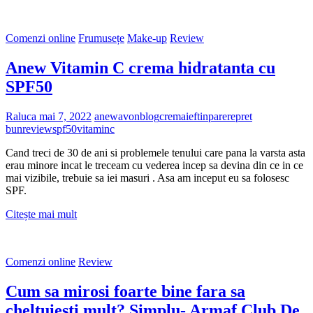
la
entuziasm
la
Comenzi online
Frumusețe
Make-up
Review
dezamăgire-
Remix
Anew Vitamin C crema hidratanta cu
SPF50
Raluca
mai 7, 2022
anew
avon
blog
crema
ieftin
parere
pret
bun
review
spf50
vitaminc
Cand treci de 30 de ani si problemele tenului care pana la varsta asta
erau minore incat le treceam cu vederea incep sa devina din ce in ce
mai vizibile, trebuie sa iei masuri . Asa am inceput eu sa folosesc
SPF.
Anew
Citește mai mult
Vitamin
C
crema
Comenzi online
Review
hidratanta
cu
Cum sa mirosi foarte bine fara sa
SPF50
cheltuiesti mult? Simplu- Armaf Club De