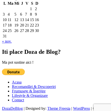
L
Ma
Mi
J
V
S
D
1
2
3
4
5
6
7
8
9
10
11
12
13
14
15
16
17
18
19
20
21
22
23
24
25
26
27
28
29
30
31
« nov.
Iti place Doza de Blog?
Ma pot sustine aici !
Acasa
Recomandări & Descoperiri
Frumusețe & Îngrijire
Lifestyle & Organizare
Contact
DozaDeBlog
| Designed by:
Theme Freesia
|
WordPress
| ©