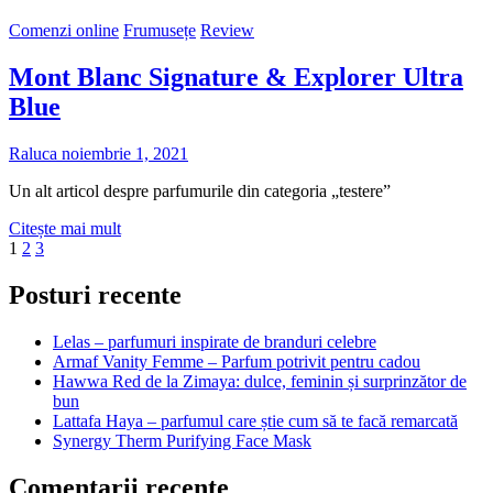
About
Comenzi online
Frumusețe
Review
You
Mont Blanc Signature & Explorer Ultra
Blue
Raluca
noiembrie 1, 2021
Un alt articol despre parfumurile din categoria „testere”
Mont
Citește mai mult
Paginație
Page
Page
Page
Next
Blanc
1
2
3
page
Signature
articole
&
Posturi recente
Explorer
Ultra
Lelas – parfumuri inspirate de branduri celebre
Blue
Armaf Vanity Femme – Parfum potrivit pentru cadou
Hawwa Red de la Zimaya: dulce, feminin și surprinzător de
bun
Lattafa Haya – parfumul care știe cum să te facă remarcată
Synergy Therm Purifying Face Mask
Comentarii recente