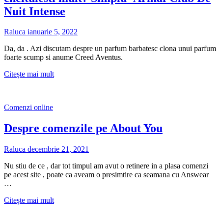
Nuit Intense
Raluca
ianuarie 5, 2022
Da, da . Azi discutam despre un parfum barbatesc clona unui parfum
foarte scump si anume Creed Aventus.
Cum
Citește mai mult
sa
mirosi
foarte
Comenzi online
bine
fara
Despre comenzile pe About You
sa
cheltuiesti
mult?
Raluca
decembrie 21, 2021
Simplu-
Armaf
Nu stiu de ce , dar tot timpul am avut o retinere in a plasa comenzi
Club
pe acest site , poate ca aveam o presimtire ca seamana cu Answear
De
…
Nuit
Intense
Despre
Citește mai mult
comenzile
pe