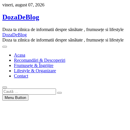
Skip
vineri, august 07, 2026
to
content
DozaDeBlog
Doza ta zilnica de informatii despre sănătate , frumusețe si lifestyle
DozaDeBlog
Doza ta zilnica de informatii despre sănătate , frumusețe si lifestyle
Acasa
Recomandări & Descoperiri
Frumusețe & Îngrijire
Lifestyle & Organizare
Contact
Caută
…
Menu Button