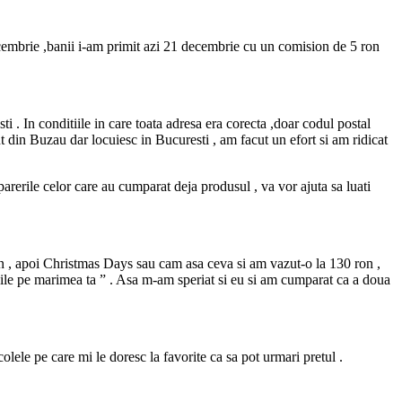
ecembrie ,banii i-am primit azi 21 decembrie cu un comision de 5 ron
 . In conditiile in care toata adresa era corecta ,doar codul postal
t din Buzau dar locuiesc in Bucuresti , am facut un efort si am ridicat
rerile celor care au cumparat deja produsul , va vor ajuta sa luati
ron , apoi Christmas Days sau cam asa ceva si am vazut-o la 130 ron ,
ibile pe marimea ta ” . Asa m-am speriat si eu si am cumparat ca a doua
lele pe care mi le doresc la favorite ca sa pot urmari pretul .