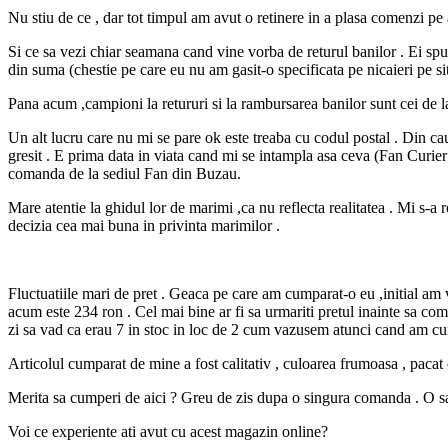
Nu stiu de ce , dar tot timpul am avut o retinere in a plasa comenzi 
Si ce sa vezi chiar seamana cand vine vorba de returul banilor . Ei s
din suma (chestie pe care eu nu am gasit-o specificata pe nicaieri pe sit
Pana acum ,campioni la retururi si la rambursarea banilor sunt cei de l
Un alt lucru care nu mi se pare ok este treaba cu codul postal . Din ca
gresit . E prima data in viata cand mi se intampla asa ceva (Fan Curier
comanda de la sediul Fan din Buzau.
Mare atentie la ghidul lor de marimi ,ca nu reflecta realitatea . Mi s
decizia cea mai buna in privinta marimilor .
Fluctuatiile mari de pret . Geaca pe care am cumparat-o eu ,initial am 
acum este 234 ron . Cel mai bine ar fi sa urmariti pretul inainte sa co
zi sa vad ca erau 7 in stoc in loc de 2 cum vazusem atunci cand am 
Articolul cumparat de mine a fost calitativ , culoarea frumoasa , pacat 
Merita sa cumperi de aici ? Greu de zis dupa o singura comanda . O sa m
Voi ce experiente ati avut cu acest magazin online?