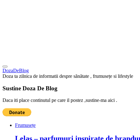
DozaDeBlog
Doza ta zilnica de informatii despre sănătate , frumusețe si lifestyle
Sustine Doza De Blog
Daca iti place continutul pe care il postez ,sustine-ma aici .
Frumusețe
Lelas – parfumuri inspirate de brandur