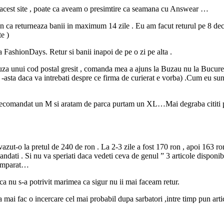
pe acest site , poate ca aveam o presimtire ca seamana cu Answear …
pun ca returneaza banii in maximum 14 zile . Eu am facut returul pe 8 d
e )
a FashionDays. Retur si banii inapoi de pe o zi pe alta .
uza unui cod postal gresit , comanda mea a ajuns la Buzau nu la Bucuresti
 -asta daca va intrebati despre ce firma de curierat e vorba) .Cum eu sun
-a recomandat un M si aratam de parca purtam un XL…Mai degraba cititi pa
vazut-o la pretul de 240 de ron . La 2-3 zile a fost 170 ron , apoi 163 
mandati . Si nu va speriati daca vedeti ceva de genul ” 3 articole dispon
cumparat…
ca nu s-a potrivit marimea ca sigur nu ii mai faceam retur.
ai fac o incercare cel mai probabil dupa sarbatori ,intre timp pun artico