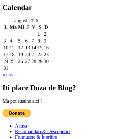
Calendar
august 2026
L
Ma
Mi
J
V
S
D
1
2
3
4
5
6
7
8
9
10
11
12
13
14
15
16
17
18
19
20
21
22
23
24
25
26
27
28
29
30
31
« nov.
Iti place Doza de Blog?
Ma pot sustine aici !
Acasa
Recomandări & Descoperiri
Frumusețe & Îngrijire