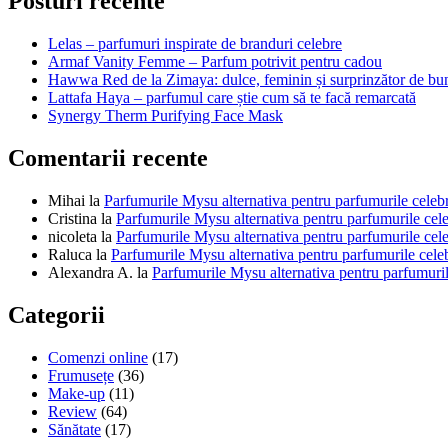
Posturi recente
Lelas – parfumuri inspirate de branduri celebre
Armaf Vanity Femme – Parfum potrivit pentru cadou
Hawwa Red de la Zimaya: dulce, feminin și surprinzător de bu
Lattafa Haya – parfumul care știe cum să te facă remarcată
Synergy Therm Purifying Face Mask
Comentarii recente
Mihai
la
Parfumurile Mysu alternativa pentru parfumurile celeb
Cristina
la
Parfumurile Mysu alternativa pentru parfumurile cel
nicoleta
la
Parfumurile Mysu alternativa pentru parfumurile cel
Raluca
la
Parfumurile Mysu alternativa pentru parfumurile cele
Alexandra A.
la
Parfumurile Mysu alternativa pentru parfumuril
Categorii
Comenzi online
(17)
Frumusețe
(36)
Make-up
(11)
Review
(64)
Sănătate
(17)