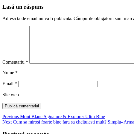
Lasă un răspuns
Adresa ta de email nu va fi publicată.
Câmpurile obligatorii sunt marc
Comentariu
*
Nume
*
Email
*
Site web
Navigare
Previous
Previous
Mont Blanc Signature & Explorer Ultra Blue
Next
post:
Next
Cum sa mirosi foarte bine fara sa cheltuiesti mult? Simplu- Arm
în
post:
articole