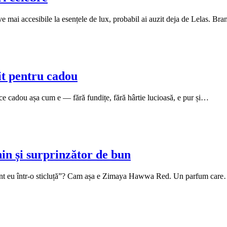
ve mai accesibile la esențele de lux, probabil ai auzit deja de Lelas. B
t pentru cadou
ce cadou așa cum e — fără fundițe, fără hârtie lucioasă, e pur și…
n și surprinzător de bun
 sunt eu într-o sticluță”? Cam așa e Zimaya Hawwa Red. Un parfum car