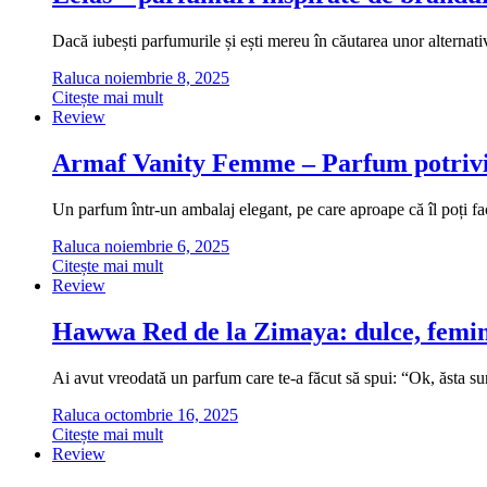
Dacă iubești parfumurile și ești mereu în căutarea unor alternati
Raluca
noiembrie 8, 2025
Citește mai mult
Review
Armaf Vanity Femme – Parfum potrivi
Un parfum într-un ambalaj elegant, pe care aproape că îl poți fa
Raluca
noiembrie 6, 2025
Citește mai mult
Review
Hawwa Red de la Zimaya: dulce, femini
Ai avut vreodată un parfum care te-a făcut să spui: “Ok, ăsta
Raluca
octombrie 16, 2025
Citește mai mult
Review