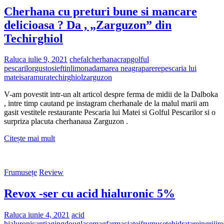
si
Cherhana cu preturi bune si mancare
spray
Taft
delicioasa ? Da , „Zarguzon” din
pentru
Techirghiol
protectie
termica
Raluca
iulie 9, 2021
chefal
cherhana
crap
golful
pescarilor
gustos
ieftin
limonada
marea neagra
parere
pescaria lui
matei
saramura
techirghiol
zarguzon
V-am povestit intr-un alt articol despre ferma de midii de la Dalboka
, intre timp cautand pe instagram cherhanale de la malul marii am
gasit vestitele restaurante Pescaria lui Matei si Golful Pescarilor si o
surpriza placuta cherhanaua Zarguzon .
Cherhana
Citește mai mult
cu
preturi
bune
Frumusețe
Review
si
mancare
Revox -ser cu acid hialuronic 5%
delicioasa
?
Da
Raluca
iunie 4, 2021
acid
,
hialuronic
antiaging
douglas
emag
farmaciatei
frumusete
hidratare
ingrijire