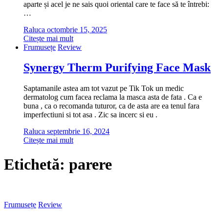
aparte și acel je ne sais quoi oriental care te face să te întrebi:
…
Raluca
octombrie 15, 2025
Citește mai mult
Frumusețe
Review
Synergy Therm Purifying Face Mask
Saptamanile astea am tot vazut pe Tik Tok un medic
dermatolog cum facea reclama la masca asta de fata . Ca e
buna , ca o recomanda tuturor, ca de asta are ea tenul fara
imperfectiuni si tot asa . Zic sa incerc si eu .
Raluca
septembrie 16, 2024
Citește mai mult
Etichetă:
parere
Frumusețe
Review