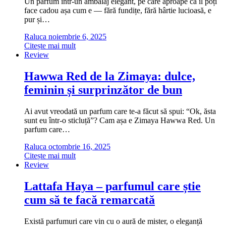
Un parfum într-un ambalaj elegant, pe care aproape că îl poți
face cadou așa cum e — fără fundițe, fără hârtie lucioasă, e
pur și…
Raluca
noiembrie 6, 2025
Citește mai mult
Review
Hawwa Red de la Zimaya: dulce,
feminin și surprinzător de bun
Ai avut vreodată un parfum care te-a făcut să spui: “Ok, ăsta
sunt eu într-o sticluță”? Cam așa e Zimaya Hawwa Red. Un
parfum care…
Raluca
octombrie 16, 2025
Citește mai mult
Review
Lattafa Haya – parfumul care știe
cum să te facă remarcată
Există parfumuri care vin cu o aură de mister, o eleganță