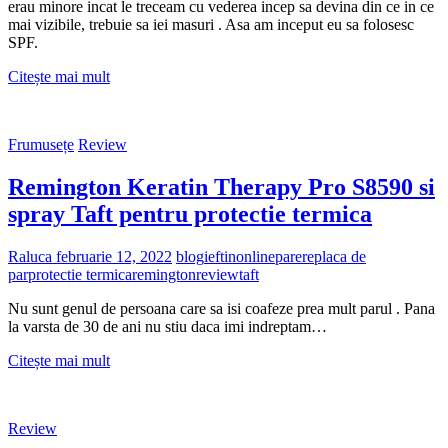
erau minore incat le treceam cu vederea incep sa devina din ce in ce
mai vizibile, trebuie sa iei masuri . Asa am inceput eu sa folosesc
SPF.
Anew
Citește mai mult
Vitamin
C
crema
Frumusețe
Review
hidratanta
cu
Remington Keratin Therapy Pro S8590 si
SPF50
spray Taft pentru protectie termica
Raluca
februarie 12, 2022
blog
ieftin
online
parere
placa de
par
protectie termica
remington
review
taft
Nu sunt genul de persoana care sa isi coafeze prea mult parul . Pana
la varsta de 30 de ani nu stiu daca imi indreptam…
Remington
Citește mai mult
Keratin
Therapy
Pro
Review
S8590