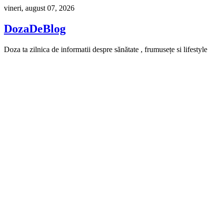
Skip
vineri, august 07, 2026
to
content
DozaDeBlog
Doza ta zilnica de informatii despre sănătate , frumusețe si lifestyle