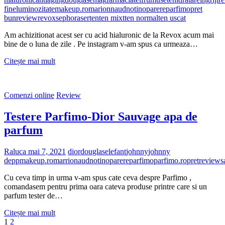
„Zarguzon”
fine
luminozitate
makeup.ro
marionnaud
notino
parere
parfimo
pret
din
bun
review
revox
sephora
ser
ten
ten mixt
ten normal
ten uscat
Techirghiol
Am achizitionat acest ser cu acid hialuronic de la Revox acum mai
bine de o luna de zile . Pe instagram v-am spus ca urmeaza…
Revox
Citește mai mult
-
ser
cu
Comenzi online
Review
acid
hialuronic
Testere Parfimo-Dior Sauvage apa de
5%
parfum
Raluca
mai 7, 2021
dior
douglas
elefant
johnny
johnny
depp
makeup.ro
marrionaud
notino
parere
parfimo
parfimo.ro
pret
review
s
Cu ceva timp in urma v-am spus cate ceva despre Parfimo ,
comandasem pentru prima oara cateva produse printre care si un
parfum tester de…
Testere
Citește mai mult
Paginație
Page
Page
Next
Parfimo-
1
2