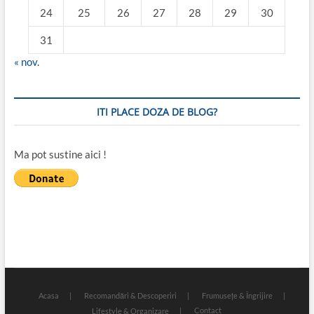
24
25
26
27
28
29
30
31
« nov.
ITI PLACE DOZA DE BLOG?
Ma pot sustine aici !
Acasa
Recomandări & Descoperiri
Frumusețe & Îngrijire
Contact
Lifestyle & Organizare