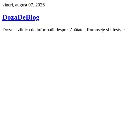
Skip
vineri, august 07, 2026
to
content
DozaDeBlog
Doza ta zilnica de informatii despre sănătate , frumusețe si lifestyle