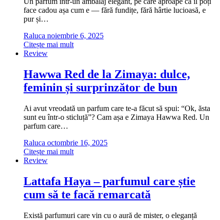
Un parfum într-un ambalaj elegant, pe care aproape că îl poți
face cadou așa cum e — fără fundițe, fără hârtie lucioasă, e
pur și…
Raluca
noiembrie 6, 2025
Citește mai mult
Review
Hawwa Red de la Zimaya: dulce,
feminin și surprinzător de bun
Ai avut vreodată un parfum care te-a făcut să spui: “Ok, ăsta
sunt eu într-o sticluță”? Cam așa e Zimaya Hawwa Red. Un
parfum care…
Raluca
octombrie 16, 2025
Citește mai mult
Review
Lattafa Haya – parfumul care știe
cum să te facă remarcată
Există parfumuri care vin cu o aură de mister, o eleganță