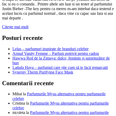
fac si eu o comanda . Printre altele am luat si un tester al parfumului
Justin Bieber -The key pentru ca mereu m-am intrebat daca testerul e
acelasi lucru cu parfumul normal , daca vine cu capac sau fara si asa
mai departe .
Justin
Citește mai mult
Bieber
-
Posturi recente
The
Key
Lelas – parfumuri inspirate de branduri celebre
(Parfimo.ro)
Armaf Vanity Femme – Parfum potrivit pentru cadou
Hawwa Red de la Zimaya: dulce, feminin și surprinzător de
bun
Lattafa Haya – parfumul care știe cum să te facă remarcată
Synergy Therm Purifying Face Mask
Comentarii recente
Mihai
la
Parfumurile Mysu alternativa pentru parfumurile
celebre
Cristina
la
Parfumurile Mysu alternativa pentru parfumurile
celebre
nicoleta
la
Parfumurile Mysu alternativa pentru parfumurile