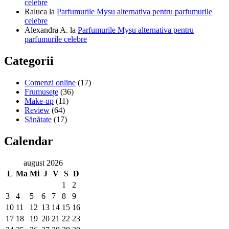
celebre
Raluca
la
Parfumurile Mysu alternativa pentru parfumurile
celebre
Alexandra A.
la
Parfumurile Mysu alternativa pentru
parfumurile celebre
Categorii
Comenzi online
(17)
Frumusețe
(36)
Make-up
(11)
Review
(64)
Sănătate
(17)
Calendar
august 2026
L
Ma
Mi
J
V
S
D
1
2
3
4
5
6
7
8
9
10
11
12
13
14
15
16
17
18
19
20
21
22
23