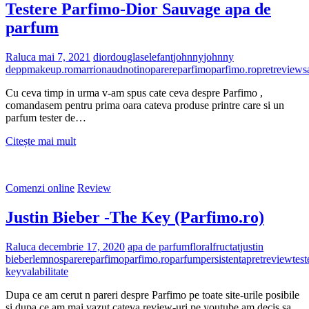
Testere Parfimo-Dior Sauvage apa de
parfum
Raluca
mai 7, 2021
dior
douglas
elefant
johnny
johnny
depp
makeup.ro
marrionaud
notino
parere
parfimo
parfimo.ro
pret
review
s
Cu ceva timp in urma v-am spus cate ceva despre Parfimo ,
comandasem pentru prima oara cateva produse printre care si un
parfum tester de…
Testere
Citește mai mult
Parfimo-
Dior
Sauvage
Comenzi online
Review
apa
de
Justin Bieber -The Key (Parfimo.ro)
parfum
Raluca
decembrie 17, 2020
apa de parfum
floral
fructat
justin
bieber
lemnos
parere
parfimo
parfimo.ro
parfum
persistenta
pret
review
test
key
valabilitate
Dupa ce am cerut n pareri despre Parfimo pe toate site-urile posibile
si dupa ce am mai vazut cateva review-uri pe youtube am decis sa