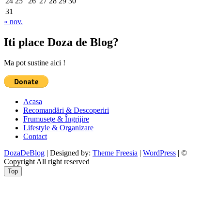
24
25
26
27
28
29
30
31
« nov.
Iti place Doza de Blog?
Ma pot sustine aici !
Acasa
Recomandări & Descoperiri
Frumusețe & Îngrijire
Lifestyle & Organizare
Contact
DozaDeBlog
| Designed by:
Theme Freesia
|
WordPress
| ©
Copyright All right reserved
Top