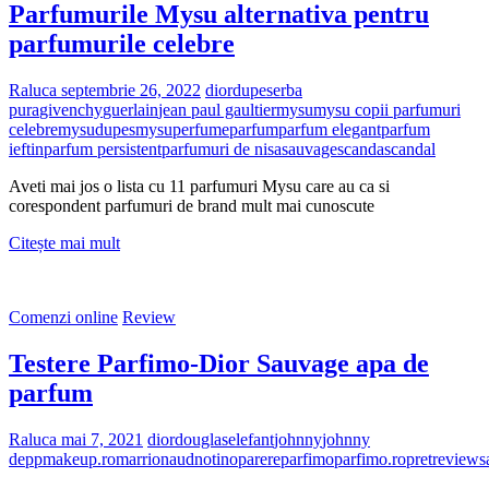
Parfumurile Mysu alternativa pentru
parfumurile celebre
Raluca
septembrie 26, 2022
dior
dupes
erba
pura
givenchy
guerlain
jean paul gaultier
mysu
mysu copii parfumuri
celebre
mysudupes
mysuperfume
parfum
parfum elegant
parfum
ieftin
parfum persistent
parfumuri de nisa
sauvage
scanda
scandal
Aveti mai jos o lista cu 11 parfumuri Mysu care au ca si
corespondent parfumuri de brand mult mai cunoscute
Parfumurile
Citește mai mult
Mysu
alternativa
pentru
Comenzi online
Review
parfumurile
celebre
Testere Parfimo-Dior Sauvage apa de
parfum
Raluca
mai 7, 2021
dior
douglas
elefant
johnny
johnny
depp
makeup.ro
marrionaud
notino
parere
parfimo
parfimo.ro
pret
review
s