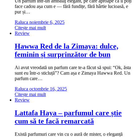
Un parfum într-un ambalaj elegant, pe care aproape că îl poți
face cadou așa cum e — fără fundițe, fără hârtie lucioasă, e
pur și…
Raluca
noiembrie 6, 2025
Citește mai mult
Review
Hawwa Red de la Zimaya: dulce,
feminin și surprinzător de bun
Ai avut vreodată un parfum care te-a făcut să spui: “Ok, ăsta
sunt eu într-o sticluță”? Cam așa e Zimaya Hawwa Red. Un
parfum care…
Raluca
octombrie 16, 2025
Citește mai mult
Review
Lattafa Haya – parfumul care știe
cum să te facă remarcată
Există parfumuri care vin cu o aură de mister, o eleganță