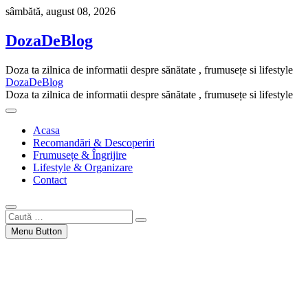
Skip
sâmbătă, august 08, 2026
to
content
DozaDeBlog
Doza ta zilnica de informatii despre sănătate , frumusețe si lifestyle
DozaDeBlog
Doza ta zilnica de informatii despre sănătate , frumusețe si lifestyle
Acasa
Recomandări & Descoperiri
Frumusețe & Îngrijire
Lifestyle & Organizare
Contact
Caută
…
Menu Button