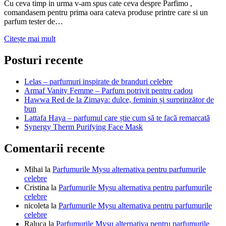
Cu ceva timp in urma v-am spus cate ceva despre Parfimo ,
comandasem pentru prima oara cateva produse printre care si un
parfum tester de…
Testere
Citește mai mult
Parfimo-
Dior
Posturi recente
Sauvage
apa
Lelas – parfumuri inspirate de branduri celebre
de
Armaf Vanity Femme – Parfum potrivit pentru cadou
parfum
Hawwa Red de la Zimaya: dulce, feminin și surprinzător de
bun
Lattafa Haya – parfumul care știe cum să te facă remarcată
Synergy Therm Purifying Face Mask
Comentarii recente
Mihai
la
Parfumurile Mysu alternativa pentru parfumurile
celebre
Cristina
la
Parfumurile Mysu alternativa pentru parfumurile
celebre
nicoleta
la
Parfumurile Mysu alternativa pentru parfumurile
celebre
Raluca
la
Parfumurile Mysu alternativa pentru parfumurile