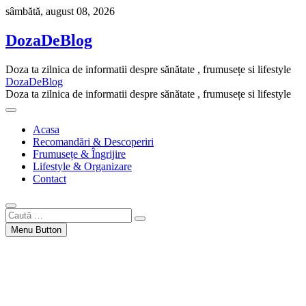
Skip
sâmbătă, august 08, 2026
to
content
DozaDeBlog
Doza ta zilnica de informatii despre sănătate , frumusețe si lifestyle
DozaDeBlog
Doza ta zilnica de informatii despre sănătate , frumusețe si lifestyle
Acasa
Recomandări & Descoperiri
Frumusețe & Îngrijire
Lifestyle & Organizare
Contact
Caută
…
Menu Button