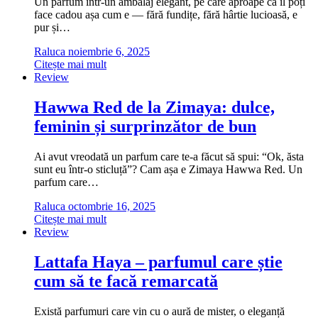
Un parfum într-un ambalaj elegant, pe care aproape că îl poți
face cadou așa cum e — fără fundițe, fără hârtie lucioasă, e
pur și…
Raluca
noiembrie 6, 2025
Citește mai mult
Review
Hawwa Red de la Zimaya: dulce,
feminin și surprinzător de bun
Ai avut vreodată un parfum care te-a făcut să spui: “Ok, ăsta
sunt eu într-o sticluță”? Cam așa e Zimaya Hawwa Red. Un
parfum care…
Raluca
octombrie 16, 2025
Citește mai mult
Review
Lattafa Haya – parfumul care știe
cum să te facă remarcată
Există parfumuri care vin cu o aură de mister, o eleganță