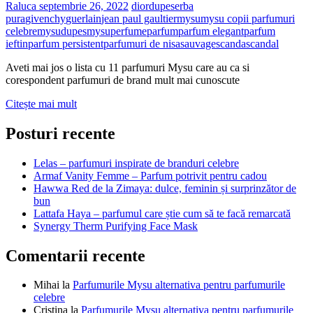
bun
Raluca
septembrie 26, 2022
dior
dupes
erba
pura
givenchy
guerlain
jean paul gaultier
mysu
mysu copii parfumuri
celebre
mysudupes
mysuperfume
parfum
parfum elegant
parfum
ieftin
parfum persistent
parfumuri de nisa
sauvage
scanda
scandal
Aveti mai jos o lista cu 11 parfumuri Mysu care au ca si
corespondent parfumuri de brand mult mai cunoscute
Parfumurile
Citește mai mult
Mysu
alternativa
Posturi recente
pentru
parfumurile
Lelas – parfumuri inspirate de branduri celebre
celebre
Armaf Vanity Femme – Parfum potrivit pentru cadou
Hawwa Red de la Zimaya: dulce, feminin și surprinzător de
bun
Lattafa Haya – parfumul care știe cum să te facă remarcată
Synergy Therm Purifying Face Mask
Comentarii recente
Mihai
la
Parfumurile Mysu alternativa pentru parfumurile
celebre
Cristina
la
Parfumurile Mysu alternativa pentru parfumurile