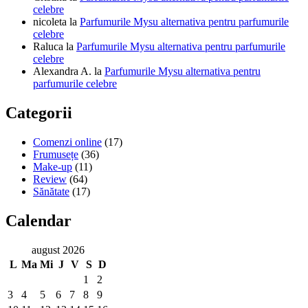
celebre
nicoleta
la
Parfumurile Mysu alternativa pentru parfumurile
celebre
Raluca
la
Parfumurile Mysu alternativa pentru parfumurile
celebre
Alexandra A.
la
Parfumurile Mysu alternativa pentru
parfumurile celebre
Categorii
Comenzi online
(17)
Frumusețe
(36)
Make-up
(11)
Review
(64)
Sănătate
(17)
Calendar
august 2026
L
Ma
Mi
J
V
S
D
1
2
3
4
5
6
7
8
9