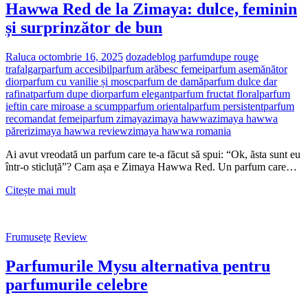
Hawwa Red de la Zimaya: dulce, feminin
și surprinzător de bun
Raluca
octombrie 16, 2025
dozadeblog parfum
dupe rouge
trafalgar
parfum accesibil
parfum arăbesc femei
parfum asemănător
dior
parfum cu vanilie și mosc
parfum de damă
parfum dulce dar
rafinat
parfum dupe dior
parfum elegant
parfum fructat floral
parfum
ieftin care miroase a scump
parfum oriental
parfum persistent
parfum
recomandat femei
parfum zimaya
zimaya hawwa
zimaya hawwa
păreri
zimaya hawwa review
zimaya hawwa romania
Ai avut vreodată un parfum care te-a făcut să spui: “Ok, ăsta sunt eu
într-o sticluță”? Cam așa e Zimaya Hawwa Red. Un parfum care…
Hawwa
Citește mai mult
Red
de
la
Frumusețe
Review
Zimaya:
dulce,
Parfumurile Mysu alternativa pentru
feminin
și
parfumurile celebre
surprinzător
de