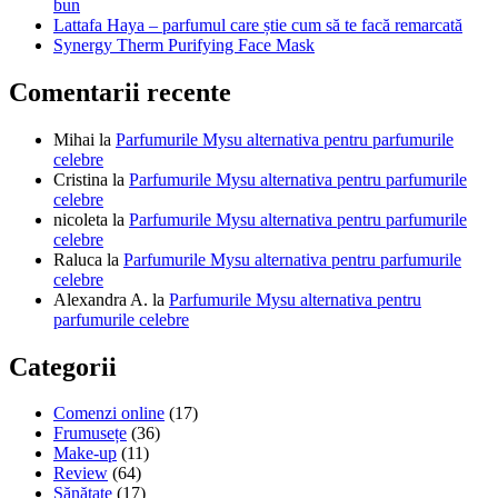
bun
surprinzător
Lattafa Haya – parfumul care știe cum să te facă remarcată
de
Synergy Therm Purifying Face Mask
bun
Comentarii recente
Mihai
la
Parfumurile Mysu alternativa pentru parfumurile
celebre
Cristina
la
Parfumurile Mysu alternativa pentru parfumurile
celebre
nicoleta
la
Parfumurile Mysu alternativa pentru parfumurile
celebre
Raluca
la
Parfumurile Mysu alternativa pentru parfumurile
celebre
Alexandra A.
la
Parfumurile Mysu alternativa pentru
parfumurile celebre
Categorii
Comenzi online
(17)
Frumusețe
(36)
Make-up
(11)
Review
(64)
Sănătate
(17)