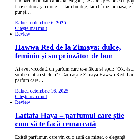
Un parfum într-un ambalaj elegant, pe care aproape că îl poți
face cadou așa cum e — fără fundițe, fără hârtie lucioasă, e
pur și…
Raluca
noiembrie 6, 2025
Citește mai mult
Review
Hawwa Red de la Zimaya: dulce,
feminin și surprinzător de bun
Ai avut vreodată un parfum care te-a făcut să spui: “Ok, ăsta
sunt eu într-o sticluță”? Cam așa e Zimaya Hawwa Red. Un
parfum care…
Raluca
octombrie 16, 2025
Citește mai mult
Review
Lattafa Haya – parfumul care știe
cum să te facă remarcată
Există parfumuri care vin cu o aură de mister, o eleganță