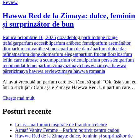
Review
Hawwa Red de la Zimaya: dulce, feminin
și surprinzător de bun
Raluca
octombrie 16, 2025
dozadeblog parfum
dupe rouge
trafalgar
parfum accesibil
parfum arăbesc femei
parfum asemănător
dior
parfum cu vanilie și mosc
parfum de damă
parfum dulce dar
rafinat
parfum dupe dior
parfum elegant
parfum fructat floral
parfum
ieftin care miroase a scump
parfum oriental
parfum persistent
parfum
recomandat femei
parfum zimaya
zimaya hawwa
zimaya hawwa
păreri
zimaya hawwa review
zimaya hawwa romania
Ai avut vreodată un parfum care te-a făcut să spui: “Ok, ăsta sunt eu
într-o sticluță”? Cam așa e Zimaya Hawwa Red. Un parfum care…
Hawwa
Citește mai mult
Red
de
Posturi recente
la
Zimaya:
Lelas – parfumuri inspirate de branduri celebre
dulce,
Armaf Vanity Femme – Parfum potrivit pentru cadou
feminin
Hawwa Red de la Zimaya: dulce, feminin și surprinzător de
și