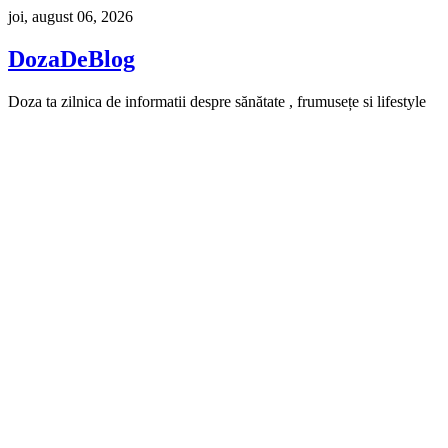
Skip
joi, august 06, 2026
to
content
DozaDeBlog
Doza ta zilnica de informatii despre sănătate , frumusețe si lifestyle