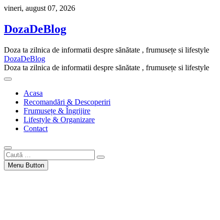
Skip
vineri, august 07, 2026
to
content
DozaDeBlog
Doza ta zilnica de informatii despre sănătate , frumusețe si lifestyle
DozaDeBlog
Doza ta zilnica de informatii despre sănătate , frumusețe si lifestyle
Acasa
Recomandări & Descoperiri
Frumusețe & Îngrijire
Lifestyle & Organizare
Contact
Caută
…
Menu Button