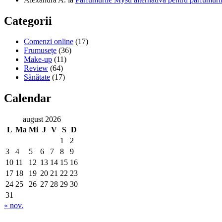
Categorii
Comenzi online
(17)
Frumusețe
(36)
Make-up
(11)
Review
(64)
Sănătate
(17)
Calendar
august 2026
L
Ma
Mi
J
V
S
D
1
2
3
4
5
6
7
8
9
10
11
12
13
14
15
16
17
18
19
20
21
22
23
24
25
26
27
28
29
30
31
« nov.