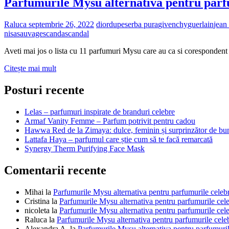
Parfumurile Mysu alternativa pentru parf
Raluca
septembrie 26, 2022
dior
dupes
erba pura
givenchy
guerlain
jean 
nisa
sauvage
scanda
scandal
Aveti mai jos o lista cu 11 parfumuri Mysu care au ca si coresponden
Parfumurile
Citește mai mult
Mysu
alternativa
Posturi recente
pentru
parfumurile
Lelas – parfumuri inspirate de branduri celebre
celebre
Armaf Vanity Femme – Parfum potrivit pentru cadou
Hawwa Red de la Zimaya: dulce, feminin și surprinzător de bu
Lattafa Haya – parfumul care știe cum să te facă remarcată
Synergy Therm Purifying Face Mask
Comentarii recente
Mihai
la
Parfumurile Mysu alternativa pentru parfumurile celeb
Cristina
la
Parfumurile Mysu alternativa pentru parfumurile cel
nicoleta
la
Parfumurile Mysu alternativa pentru parfumurile cel
Raluca
la
Parfumurile Mysu alternativa pentru parfumurile cele
Alexandra A.
la
Parfumurile Mysu alternativa pentru parfumuril