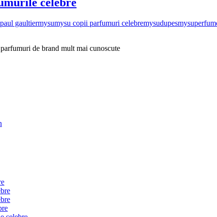
umurile celebre
paul gaultier
mysu
mysu copii parfumuri celebre
mysudupes
mysuperfum
t parfumuri de brand mult mai cunoscute
n
re
ebre
ebre
bre
e celebre