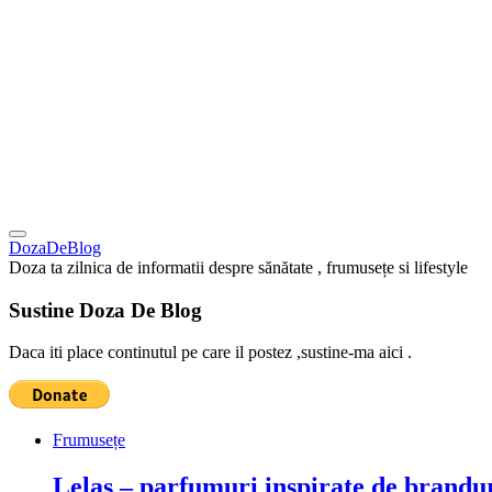
DozaDeBlog
Doza ta zilnica de informatii despre sănătate , frumusețe si lifestyle
Sustine Doza De Blog
Daca iti place continutul pe care il postez ,sustine-ma aici .
Frumusețe
Lelas – parfumuri inspirate de brandur