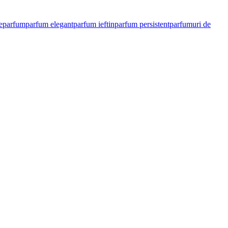
e
parfum
parfum elegant
parfum ieftin
parfum persistent
parfumuri de