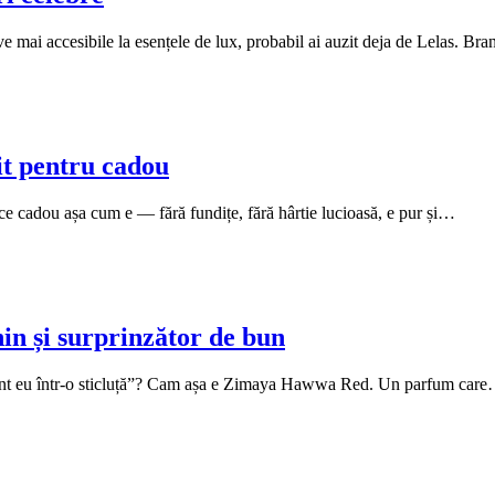
ve mai accesibile la esențele de lux, probabil ai auzit deja de Lelas. B
t pentru cadou
ce cadou așa cum e — fără fundițe, fără hârtie lucioasă, e pur și…
n și surprinzător de bun
 sunt eu într-o sticluță”? Cam așa e Zimaya Hawwa Red. Un parfum car