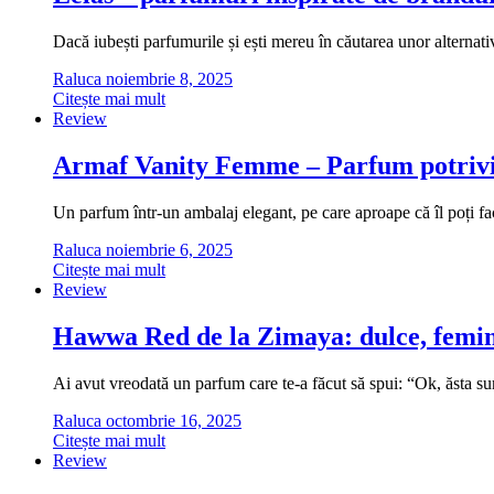
Dacă iubești parfumurile și ești mereu în căutarea unor alternati
Raluca
noiembrie 8, 2025
Citește mai mult
Review
Armaf Vanity Femme – Parfum potrivi
Un parfum într-un ambalaj elegant, pe care aproape că îl poți fa
Raluca
noiembrie 6, 2025
Citește mai mult
Review
Hawwa Red de la Zimaya: dulce, femini
Ai avut vreodată un parfum care te-a făcut să spui: “Ok, ăsta
Raluca
octombrie 16, 2025
Citește mai mult
Review