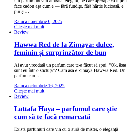
Un parfum într-un ambalaj elegant, pe care aproape că îl poți
face cadou așa cum e — fără fundițe, fără hârtie lucioasă, e
pur și…
Raluca
noiembrie 6, 2025
Citește mai mult
Review
Hawwa Red de la Zimaya: dulce,
feminin și surprinzător de bun
Ai avut vreodată un parfum care te-a făcut să spui: “Ok, ăsta
sunt eu într-o sticluță”? Cam așa e Zimaya Hawwa Red. Un
parfum care…
Raluca
octombrie 16, 2025
Citește mai mult
Review
Lattafa Haya – parfumul care știe
cum să te facă remarcată
Există parfumuri care vin cu o aură de mister, o eleganță