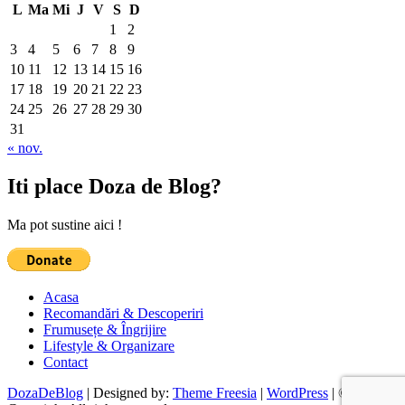
L
Ma
Mi
J
V
S
D
1
2
3
4
5
6
7
8
9
10
11
12
13
14
15
16
17
18
19
20
21
22
23
24
25
26
27
28
29
30
31
« nov.
Iti place Doza de Blog?
Ma pot sustine aici !
Acasa
Recomandări & Descoperiri
Frumusețe & Îngrijire
Lifestyle & Organizare
Contact
DozaDeBlog
| Designed by:
Theme Freesia
|
WordPress
| ©