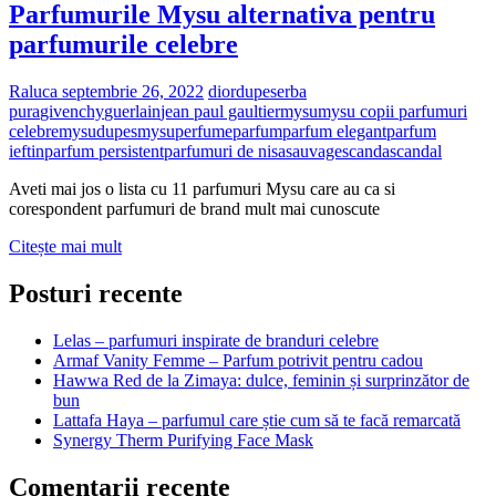
Parfumurile Mysu alternativa pentru
parfumurile celebre
Raluca
septembrie 26, 2022
dior
dupes
erba
pura
givenchy
guerlain
jean paul gaultier
mysu
mysu copii parfumuri
celebre
mysudupes
mysuperfume
parfum
parfum elegant
parfum
ieftin
parfum persistent
parfumuri de nisa
sauvage
scanda
scandal
Aveti mai jos o lista cu 11 parfumuri Mysu care au ca si
corespondent parfumuri de brand mult mai cunoscute
Parfumurile
Citește mai mult
Mysu
alternativa
Posturi recente
pentru
parfumurile
Lelas – parfumuri inspirate de branduri celebre
celebre
Armaf Vanity Femme – Parfum potrivit pentru cadou
Hawwa Red de la Zimaya: dulce, feminin și surprinzător de
bun
Lattafa Haya – parfumul care știe cum să te facă remarcată
Synergy Therm Purifying Face Mask
Comentarii recente