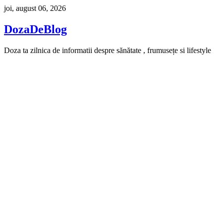
Skip
joi, august 06, 2026
to
content
DozaDeBlog
Doza ta zilnica de informatii despre sănătate , frumusețe si lifestyle