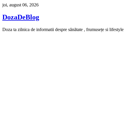
Skip
joi, august 06, 2026
to
content
DozaDeBlog
Doza ta zilnica de informatii despre sănătate , frumusețe si lifestyle