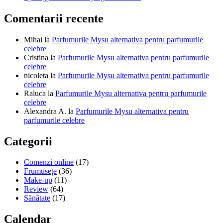
din
Comentarii recente
Techirghiol
Mihai
la
Parfumurile Mysu alternativa pentru parfumurile
celebre
Cristina
la
Parfumurile Mysu alternativa pentru parfumurile
celebre
nicoleta
la
Parfumurile Mysu alternativa pentru parfumurile
celebre
Raluca
la
Parfumurile Mysu alternativa pentru parfumurile
celebre
Alexandra A.
la
Parfumurile Mysu alternativa pentru
parfumurile celebre
Categorii
Comenzi online
(17)
Frumusețe
(36)
Make-up
(11)
Review
(64)
Sănătate
(17)
Calendar