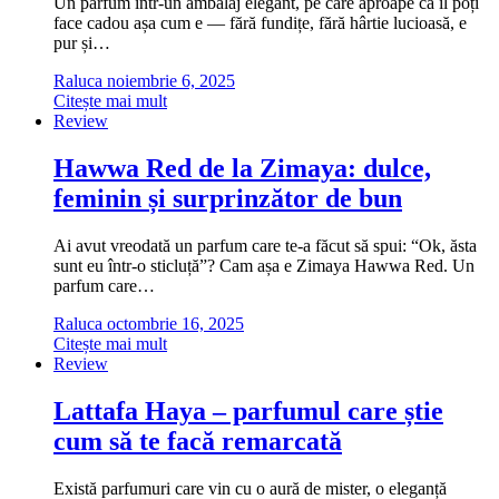
Un parfum într-un ambalaj elegant, pe care aproape că îl poți
face cadou așa cum e — fără fundițe, fără hârtie lucioasă, e
pur și…
Raluca
noiembrie 6, 2025
Citește mai mult
Review
Hawwa Red de la Zimaya: dulce,
feminin și surprinzător de bun
Ai avut vreodată un parfum care te-a făcut să spui: “Ok, ăsta
sunt eu într-o sticluță”? Cam așa e Zimaya Hawwa Red. Un
parfum care…
Raluca
octombrie 16, 2025
Citește mai mult
Review
Lattafa Haya – parfumul care știe
cum să te facă remarcată
Există parfumuri care vin cu o aură de mister, o eleganță