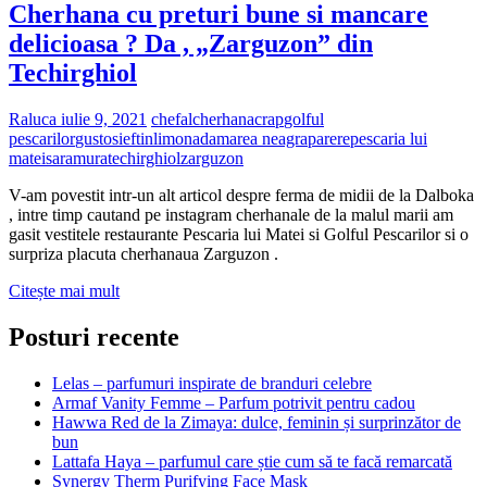
Cherhana cu preturi bune si mancare
delicioasa ? Da , „Zarguzon” din
Techirghiol
Raluca
iulie 9, 2021
chefal
cherhana
crap
golful
pescarilor
gustos
ieftin
limonada
marea neagra
parere
pescaria lui
matei
saramura
techirghiol
zarguzon
V-am povestit intr-un alt articol despre ferma de midii de la Dalboka
, intre timp cautand pe instagram cherhanale de la malul marii am
gasit vestitele restaurante Pescaria lui Matei si Golful Pescarilor si o
surpriza placuta cherhanaua Zarguzon .
Cherhana
Citește mai mult
cu
preturi
Posturi recente
bune
si
Lelas – parfumuri inspirate de branduri celebre
mancare
Armaf Vanity Femme – Parfum potrivit pentru cadou
delicioasa
Hawwa Red de la Zimaya: dulce, feminin și surprinzător de
?
bun
Da
Lattafa Haya – parfumul care știe cum să te facă remarcată
,
Synergy Therm Purifying Face Mask
„Zarguzon”