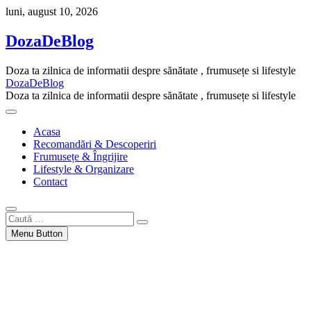
Skip
luni, august 10, 2026
to
content
DozaDeBlog
Doza ta zilnica de informatii despre sănătate , frumusețe si lifestyle
DozaDeBlog
Doza ta zilnica de informatii despre sănătate , frumusețe si lifestyle
Acasa
Recomandări & Descoperiri
Frumusețe & Îngrijire
Lifestyle & Organizare
Contact
Caută
…
Menu Button