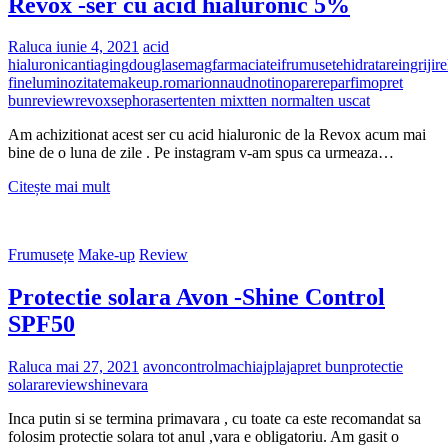
Revox -ser cu acid hialuronic 5%
SPF50
Raluca
iunie 4, 2021
acid
hialuronic
antiaging
douglas
emag
farmaciatei
frumusete
hidratare
ingrijire
fine
luminozitate
makeup.ro
marionnaud
notino
parere
parfimo
pret
bun
review
revox
sephora
ser
ten
ten mixt
ten normal
ten uscat
Am achizitionat acest ser cu acid hialuronic de la Revox acum mai
bine de o luna de zile . Pe instagram v-am spus ca urmeaza…
Revox
Citește mai mult
-
ser
cu
Frumusețe
Make-up
Review
acid
hialuronic
Protectie solara Avon -Shine Control
5%
SPF50
Raluca
mai 27, 2021
avon
control
machiaj
plaja
pret bun
protectie
solara
review
shine
vara
Inca putin si se termina primavara , cu toate ca este recomandat sa
folosim protectie solara tot anul ,vara e obligatoriu. Am gasit o