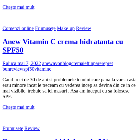
Parfumuri
Citește mai mult
clona
din
Lidl
Comenzi online
Frumusețe
Make-up
Review
|
Suddenly,
Anew Vitamin C crema hidratanta cu
Essence,
Luxury
SPF50
Raluca
mai 7, 2022
anew
avon
blog
crema
ieftin
parere
pret
bun
review
spf50
vitaminc
Cand treci de 30 de ani si problemele tenului care pana la varsta asta
erau minore incat le treceam cu vederea incep sa devina din ce in ce
mai vizibile, trebuie sa iei masuri . Asa am inceput eu sa folosesc
SPF.
Anew
Citește mai mult
Vitamin
C
crema
Frumusețe
Review
hidratanta
cu