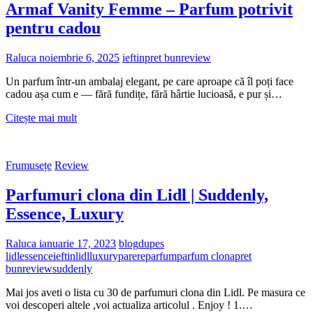
Armaf Vanity Femme – Parfum potrivit
pentru cadou
Raluca
noiembrie 6, 2025
ieftin
pret bun
review
Un parfum într-un ambalaj elegant, pe care aproape că îl poți face
cadou așa cum e — fără fundițe, fără hârtie lucioasă, e pur și…
Armaf
Citește mai mult
Vanity
Femme
–
Frumusețe
Review
Parfum
potrivit
Parfumuri clona din Lidl | Suddenly,
pentru
cadou
Essence, Luxury
Raluca
ianuarie 17, 2023
blog
dupes
lidl
essence
ieftin
lidl
luxury
parere
parfum
parfum clona
pret
bun
review
suddenly
Mai jos aveti o lista cu 30 de parfumuri clona din Lidl. Pe masura ce
voi descoperi altele ,voi actualiza articolul . Enjoy ! 1.…