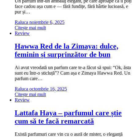
Un parfum într-un ambalaj elegant, pe care aproape că îl poți
face cadou așa cum e — fără fundițe, fără hârtie lucioasă, e
pur și…
Raluca
noiembrie 6, 2025
Citește mai mult
Review
Hawwa Red de la Zimaya: dulce,
feminin și surprinzător de bun
Ai avut vreodată un parfum care te-a făcut să spui: “Ok, ăsta
sunt eu într-o sticluță”? Cam așa e Zimaya Hawwa Red. Un
parfum care…
Raluca
octombrie 16, 2025
Citește mai mult
Review
Lattafa Haya – parfumul care știe
cum să te facă remarcată
Există parfumuri care vin cu o aură de mister, o eleganță