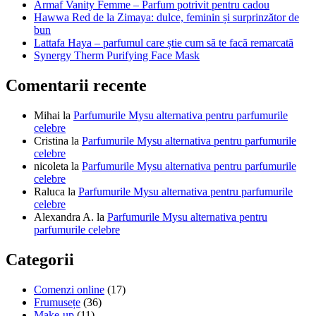
Armaf Vanity Femme – Parfum potrivit pentru cadou
Hawwa Red de la Zimaya: dulce, feminin și surprinzător de
bun
Lattafa Haya – parfumul care știe cum să te facă remarcată
Synergy Therm Purifying Face Mask
Comentarii recente
Mihai
la
Parfumurile Mysu alternativa pentru parfumurile
celebre
Cristina
la
Parfumurile Mysu alternativa pentru parfumurile
celebre
nicoleta
la
Parfumurile Mysu alternativa pentru parfumurile
celebre
Raluca
la
Parfumurile Mysu alternativa pentru parfumurile
celebre
Alexandra A.
la
Parfumurile Mysu alternativa pentru
parfumurile celebre
Categorii
Comenzi online
(17)
Frumusețe
(36)
Make-up
(11)