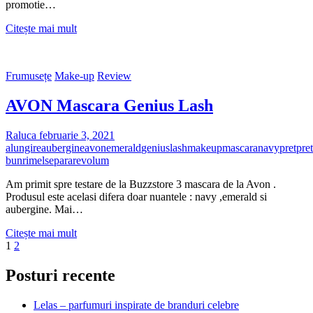
promotie…
Protectie
Citește mai mult
solara
Avon
-
Frumusețe
Make-up
Review
Shine
Control
AVON Mascara Genius Lash
SPF50
Raluca
februarie 3, 2021
alungire
aubergine
avon
emerald
genius
lash
makeup
mascara
navy
pret
pret
bun
rimel
separare
volum
Am primit spre testare de la Buzzstore 3 mascara de la Avon .
Produsul este acelasi difera doar nuantele : navy ,emerald si
aubergine. Mai…
AVON
Citește mai mult
Paginație
Page
Page
Next
Mascara
1
2
page
Genius
articole
Lash
Posturi recente
Lelas – parfumuri inspirate de branduri celebre