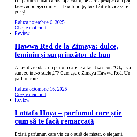
Un parfum într-un ambalaj elegant, pe care aproape că îl poți
face cadou așa cum e — fără fundițe, fără hârtie lucioasă, e
pur și…
Raluca
noiembrie 6, 2025
Citește mai mult
Review
Hawwa Red de la Zimaya: dulce,
feminin și surprinzător de bun
Ai avut vreodată un parfum care te-a făcut să spui: “Ok, ăsta
sunt eu într-o sticluță”? Cam așa e Zimaya Hawwa Red. Un
parfum care…
Raluca
octombrie 16, 2025
Citește mai mult
Review
Lattafa Haya – parfumul care știe
cum să te facă remarcată
Există parfumuri care vin cu o aură de mister, o eleganță