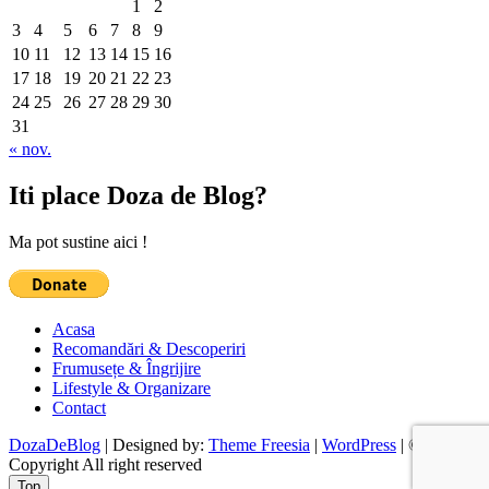
1
2
3
4
5
6
7
8
9
10
11
12
13
14
15
16
17
18
19
20
21
22
23
24
25
26
27
28
29
30
31
« nov.
Iti place Doza de Blog?
Ma pot sustine aici !
Acasa
Recomandări & Descoperiri
Frumusețe & Îngrijire
Lifestyle & Organizare
Contact
DozaDeBlog
| Designed by:
Theme Freesia
|
WordPress
| ©
Copyright All right reserved
Top