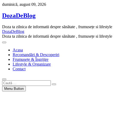
Skip
duminică, august 09, 2026
to
content
DozaDeBlog
Doza ta zilnica de informatii despre sănătate , frumusețe si lifestyle
DozaDeBlog
Doza ta zilnica de informatii despre sănătate , frumusețe si lifestyle
Acasa
Recomandări & Descoperiri
Frumusețe & Îngrijire
Lifestyle & Organizare
Contact
Caută
…
Menu Button