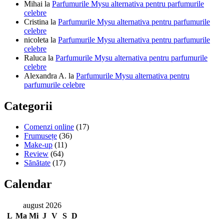
Mihai
la
Parfumurile Mysu alternativa pentru parfumurile
celebre
Cristina
la
Parfumurile Mysu alternativa pentru parfumurile
celebre
nicoleta
la
Parfumurile Mysu alternativa pentru parfumurile
celebre
Raluca
la
Parfumurile Mysu alternativa pentru parfumurile
celebre
Alexandra A.
la
Parfumurile Mysu alternativa pentru
parfumurile celebre
Categorii
Comenzi online
(17)
Frumusețe
(36)
Make-up
(11)
Review
(64)
Sănătate
(17)
Calendar
august 2026
L
Ma
Mi
J
V
S
D