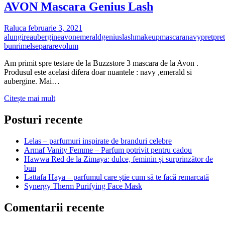
AVON Mascara Genius Lash
Raluca
februarie 3, 2021
alungire
aubergine
avon
emerald
genius
lash
makeup
mascara
navy
pret
pret
bun
rimel
separare
volum
Am primit spre testare de la Buzzstore 3 mascara de la Avon .
Produsul este acelasi difera doar nuantele : navy ,emerald si
aubergine. Mai…
AVON
Citește mai mult
Mascara
Genius
Posturi recente
Lash
Lelas – parfumuri inspirate de branduri celebre
Armaf Vanity Femme – Parfum potrivit pentru cadou
Hawwa Red de la Zimaya: dulce, feminin și surprinzător de
bun
Lattafa Haya – parfumul care știe cum să te facă remarcată
Synergy Therm Purifying Face Mask
Comentarii recente