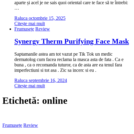
aparte și acel je ne sais quoi oriental care te face să te întrebi:
…
Raluca
octombrie 15, 2025
Citește mai mult
Frumusețe
Review
Synergy Therm Purifying Face Mask
Saptamanile astea am tot vazut pe Tik Tok un medic
dermatolog cum facea reclama la masca asta de fata . Ca e
buna , ca o recomanda tuturor, ca de asta are ea tenul fara
imperfectiuni si tot asa . Zic sa incerc si eu .
Raluca
septembrie 16, 2024
Citește mai mult
Etichetă:
online
Frumusețe
Review