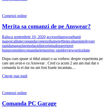
pe
Dasha.ro
Comenzi online
Merita sa comanzi de pe Answear?
Raluca
septembrie 10, 2020
accesorii
answear
banii
inapoi
calitate
comanda
comenzi
haine
ieftin
incaltaminte
livrare
rapida
magazine
moda
online
originale
pareri
pret
bun
promotii
recomandari
retur
retur rapid
review
seriozitate
Dupa cum spune si titlul astazi o sa vorbesc despre experienta pe
care am avut-o cu Answear . Cred ca acum 2 ani am mai dat o
comanda la ei dar nu am fost foarte incantata…
Merita
Citește mai mult
sa
comanzi
de
Comenzi online
pe
Answear?
Comanda PC Garage