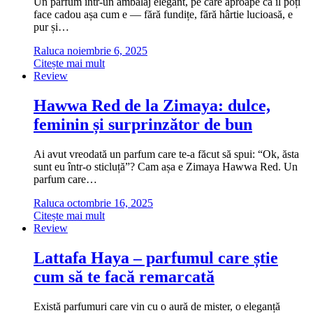
Un parfum într-un ambalaj elegant, pe care aproape că îl poți
face cadou așa cum e — fără fundițe, fără hârtie lucioasă, e
pur și…
Raluca
noiembrie 6, 2025
Citește mai mult
Review
Hawwa Red de la Zimaya: dulce,
feminin și surprinzător de bun
Ai avut vreodată un parfum care te-a făcut să spui: “Ok, ăsta
sunt eu într-o sticluță”? Cam așa e Zimaya Hawwa Red. Un
parfum care…
Raluca
octombrie 16, 2025
Citește mai mult
Review
Lattafa Haya – parfumul care știe
cum să te facă remarcată
Există parfumuri care vin cu o aură de mister, o eleganță