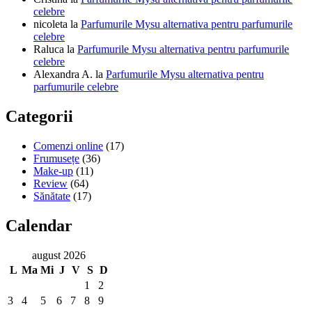
celebre
nicoleta
la
Parfumurile Mysu alternativa pentru parfumurile
celebre
Raluca
la
Parfumurile Mysu alternativa pentru parfumurile
celebre
Alexandra A.
la
Parfumurile Mysu alternativa pentru
parfumurile celebre
Categorii
Comenzi online
(17)
Frumusețe
(36)
Make-up
(11)
Review
(64)
Sănătate
(17)
Calendar
august 2026
L
Ma
Mi
J
V
S
D
1
2
3
4
5
6
7
8
9