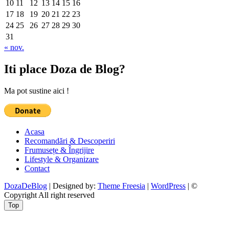
10
11
12
13
14
15
16
17
18
19
20
21
22
23
24
25
26
27
28
29
30
31
« nov.
Iti place Doza de Blog?
Ma pot sustine aici !
Acasa
Recomandări & Descoperiri
Frumusețe & Îngrijire
Lifestyle & Organizare
Contact
DozaDeBlog
| Designed by:
Theme Freesia
|
WordPress
| ©
Copyright All right reserved
Top