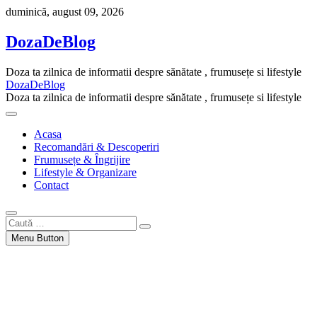
Skip
duminică, august 09, 2026
to
content
DozaDeBlog
Doza ta zilnica de informatii despre sănătate , frumusețe si lifestyle
DozaDeBlog
Doza ta zilnica de informatii despre sănătate , frumusețe si lifestyle
Acasa
Recomandări & Descoperiri
Frumusețe & Îngrijire
Lifestyle & Organizare
Contact
Caută
…
Menu Button