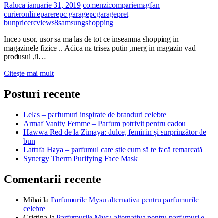
Raluca
ianuarie 31, 2019
comenzi
compari
emag
fan
curier
online
parere
pc garage
pcgarage
pret
bun
price
review
s8
samsung
shopping
Incep usor, usor sa ma las de tot ce inseamna shopping in
magazinele fizice .. Adica na trisez putin ,merg in magazin vad
produsul ,il…
Comanda
Citește mai mult
PC
Garage
Posturi recente
Lelas – parfumuri inspirate de branduri celebre
Armaf Vanity Femme – Parfum potrivit pentru cadou
Hawwa Red de la Zimaya: dulce, feminin și surprinzător de
bun
Lattafa Haya – parfumul care știe cum să te facă remarcată
Synergy Therm Purifying Face Mask
Comentarii recente
Mihai
la
Parfumurile Mysu alternativa pentru parfumurile
celebre
Cristina
la
Parfumurile Mysu alternativa pentru parfumurile