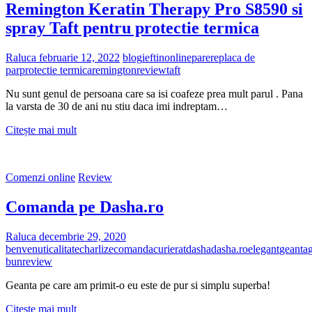
Remington Keratin Therapy Pro S8590 si
spray Taft pentru protectie termica
Raluca
februarie 12, 2022
blog
ieftin
online
parere
placa de
par
protectie termica
remington
review
taft
Nu sunt genul de persoana care sa isi coafeze prea mult parul . Pana
la varsta de 30 de ani nu stiu daca imi indreptam…
Remington
Citește mai mult
Keratin
Therapy
Pro
Comenzi online
Review
S8590
si
Comanda pe Dasha.ro
spray
Taft
pentru
Raluca
decembrie 29, 2020
protectie
benvenuti
calitate
charlize
comanda
curierat
dasha
dasha.ro
elegant
geanta
g
termica
bun
review
Geanta pe care am primit-o eu este de pur si simplu superba!
Comanda
Citește mai mult