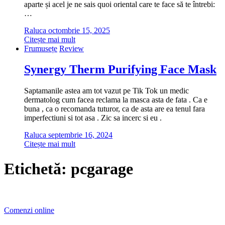
aparte și acel je ne sais quoi oriental care te face să te întrebi:
…
Raluca
octombrie 15, 2025
Citește mai mult
Frumusețe
Review
Synergy Therm Purifying Face Mask
Saptamanile astea am tot vazut pe Tik Tok un medic
dermatolog cum facea reclama la masca asta de fata . Ca e
buna , ca o recomanda tuturor, ca de asta are ea tenul fara
imperfectiuni si tot asa . Zic sa incerc si eu .
Raluca
septembrie 16, 2024
Citește mai mult
Etichetă:
pcgarage
Comenzi online