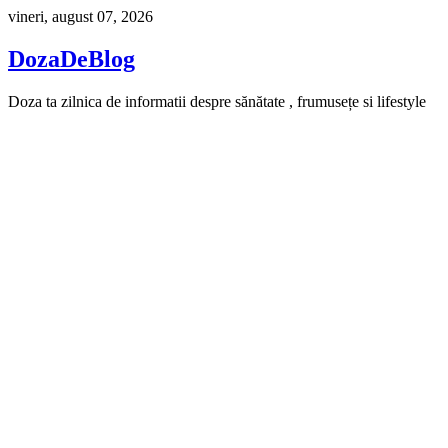
Skip
vineri, august 07, 2026
to
content
DozaDeBlog
Doza ta zilnica de informatii despre sănătate , frumusețe si lifestyle