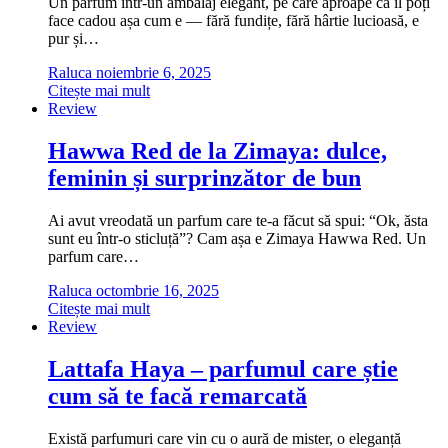
Un parfum într-un ambalaj elegant, pe care aproape că îl poți
face cadou așa cum e — fără fundițe, fără hârtie lucioasă, e
pur și…
Raluca
noiembrie 6, 2025
Citește mai mult
Review
Hawwa Red de la Zimaya: dulce,
feminin și surprinzător de bun
Ai avut vreodată un parfum care te-a făcut să spui: “Ok, ăsta
sunt eu într-o sticluță”? Cam așa e Zimaya Hawwa Red. Un
parfum care…
Raluca
octombrie 16, 2025
Citește mai mult
Review
Lattafa Haya – parfumul care știe
cum să te facă remarcată
Există parfumuri care vin cu o aură de mister, o eleganță