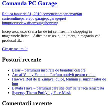
Comanda PC Garage
Raluca
ianuarie 31, 2019
comenzi
compari
emag
fan
curier
online
parere
pc garage
pcgarage
pret
bun
price
review
s8
samsung
shopping
Incep usor, usor sa ma las de tot ce inseamna shopping in
magazinele fizice .. Adica na trisez putin ,merg in magazin vad
produsul ,il…
Comanda
Citește mai mult
PC
Garage
Posturi recente
Lelas – parfumuri inspirate de branduri celebre
Armaf Vanity Femme – Parfum potrivit pentru cadou
Hawwa Red de la Zimaya: dulce, feminin și surprinzător de
bun
Lattafa Haya – parfumul care știe cum să te facă remarcată
Synergy Therm Purifying Face Mask
Comentarii recente