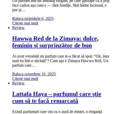
Un parfum într-un ambalaj elegant, pe care aproape că îl poți
face cadou așa cum e — fără fundițe, fără hârtie lucioasă, e
pur și…
Raluca
noiembrie 6, 2025
Citește mai mult
Review
Hawwa Red de la Zimaya: dulce,
feminin și surprinzător de bun
Ai avut vreodată un parfum care te-a făcut să spui: “Ok, ăsta
sunt eu într-o sticluță”? Cam așa e Zimaya Hawwa Red. Un
parfum care…
Raluca
octombrie 16, 2025
Citește mai mult
Review
Lattafa Haya – parfumul care știe
cum să te facă remarcată
Există parfumuri care vin cu o aură de mister, o eleganță