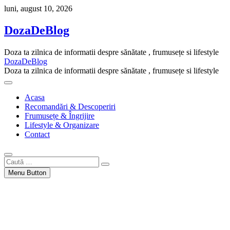
Skip
luni, august 10, 2026
to
content
DozaDeBlog
Doza ta zilnica de informatii despre sănătate , frumusețe si lifestyle
DozaDeBlog
Doza ta zilnica de informatii despre sănătate , frumusețe si lifestyle
Acasa
Recomandări & Descoperiri
Frumusețe & Îngrijire
Lifestyle & Organizare
Contact
Caută
…
Menu Button