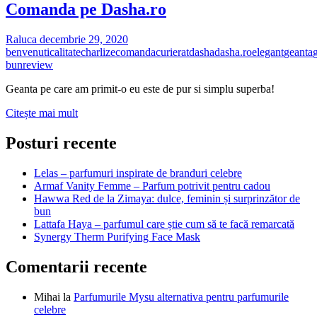
Comanda pe Dasha.ro
Raluca
decembrie 29, 2020
benvenuti
calitate
charlize
comanda
curierat
dasha
dasha.ro
elegant
geanta
g
bun
review
Geanta pe care am primit-o eu este de pur si simplu superba!
Comanda
Citește mai mult
pe
Dasha.ro
Posturi recente
Lelas – parfumuri inspirate de branduri celebre
Armaf Vanity Femme – Parfum potrivit pentru cadou
Hawwa Red de la Zimaya: dulce, feminin și surprinzător de
bun
Lattafa Haya – parfumul care știe cum să te facă remarcată
Synergy Therm Purifying Face Mask
Comentarii recente
Mihai
la
Parfumurile Mysu alternativa pentru parfumurile
celebre