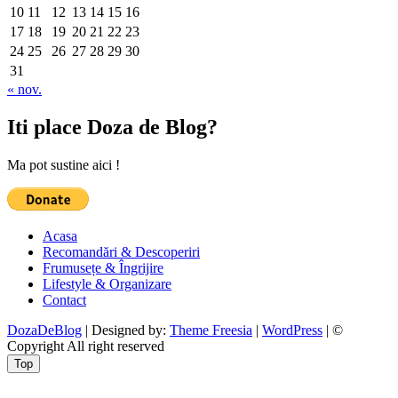
10
11
12
13
14
15
16
17
18
19
20
21
22
23
24
25
26
27
28
29
30
31
« nov.
Iti place Doza de Blog?
Ma pot sustine aici !
Acasa
Recomandări & Descoperiri
Frumusețe & Îngrijire
Lifestyle & Organizare
Contact
DozaDeBlog
| Designed by:
Theme Freesia
|
WordPress
| ©
Copyright All right reserved
Top