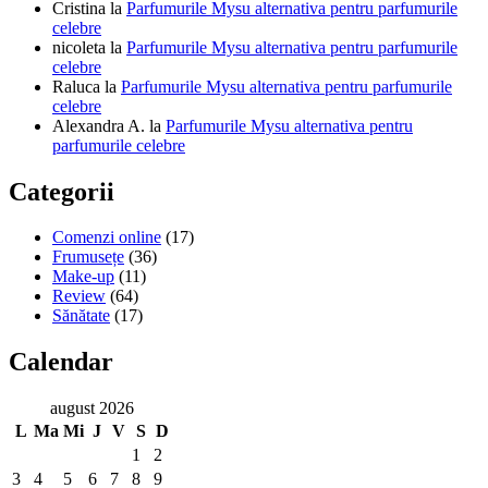
Cristina
la
Parfumurile Mysu alternativa pentru parfumurile
celebre
nicoleta
la
Parfumurile Mysu alternativa pentru parfumurile
celebre
Raluca
la
Parfumurile Mysu alternativa pentru parfumurile
celebre
Alexandra A.
la
Parfumurile Mysu alternativa pentru
parfumurile celebre
Categorii
Comenzi online
(17)
Frumusețe
(36)
Make-up
(11)
Review
(64)
Sănătate
(17)
Calendar
august 2026
L
Ma
Mi
J
V
S
D
1
2
3
4
5
6
7
8
9