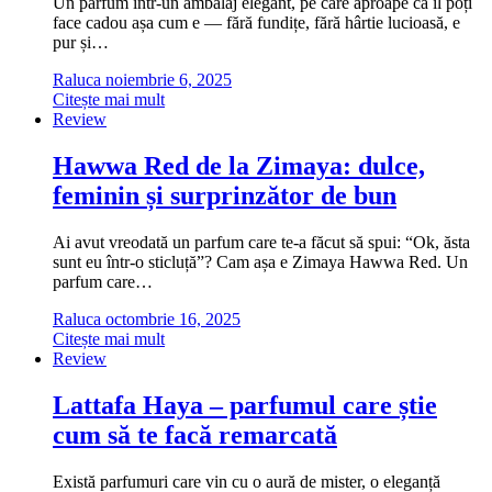
Un parfum într-un ambalaj elegant, pe care aproape că îl poți
face cadou așa cum e — fără fundițe, fără hârtie lucioasă, e
pur și…
Raluca
noiembrie 6, 2025
Citește mai mult
Review
Hawwa Red de la Zimaya: dulce,
feminin și surprinzător de bun
Ai avut vreodată un parfum care te-a făcut să spui: “Ok, ăsta
sunt eu într-o sticluță”? Cam așa e Zimaya Hawwa Red. Un
parfum care…
Raluca
octombrie 16, 2025
Citește mai mult
Review
Lattafa Haya – parfumul care știe
cum să te facă remarcată
Există parfumuri care vin cu o aură de mister, o eleganță