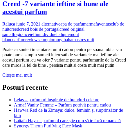
Creed -7 variante ieftine si bune ale
acestui parfum
Raluca
iunie 7, 2021
alternative
apa de parfum
armaf
aventus
club de
nuit
creed
creed bois de portugal
creed original
santal
fragrance
ieftin
individuel
lalique
mont
blanc
parfum
review
scump
tommy bahamas
tres nuit
Poate ca sunteti in cautarea unui cadou pentru persoana iubita sau
poate pur si simplu sunteti interesati de variantele mai ieftine ale
acestui parfum ,eu va ofer 7 variante pentru parfumurile de la Creed
care miros la fel de bine , persista mult si costa mult mai putin .
Creed
Citește mai mult
-7
variante
Posturi recente
ieftine
si
Lelas – parfumuri inspirate de branduri celebre
bune
Armaf Vanity Femme – Parfum potrivit pentru cadou
ale
Hawwa Red de la Zimaya: dulce, feminin și surprinzător de
acestui
bun
parfum
Lattafa Haya – parfumul care știe cum să te facă remarcată
Synergy Therm Purifying Face Mask