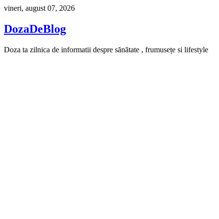
Skip
vineri, august 07, 2026
to
content
DozaDeBlog
Doza ta zilnica de informatii despre sănătate , frumusețe si lifestyle