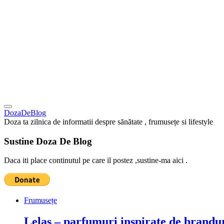
DozaDeBlog
Doza ta zilnica de informatii despre sănătate , frumusețe si lifestyle
Sustine Doza De Blog
Daca iti place continutul pe care il postez ,sustine-ma aici .
Frumusețe
Lelas – parfumuri inspirate de brandur