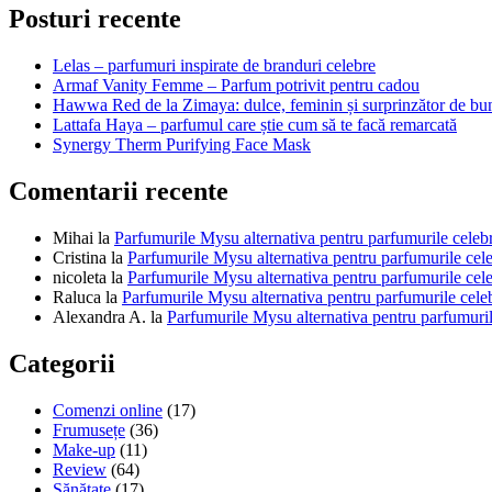
articole
Posturi recente
Lelas – parfumuri inspirate de branduri celebre
Armaf Vanity Femme – Parfum potrivit pentru cadou
Hawwa Red de la Zimaya: dulce, feminin și surprinzător de bu
Lattafa Haya – parfumul care știe cum să te facă remarcată
Synergy Therm Purifying Face Mask
Comentarii recente
Mihai
la
Parfumurile Mysu alternativa pentru parfumurile celeb
Cristina
la
Parfumurile Mysu alternativa pentru parfumurile cel
nicoleta
la
Parfumurile Mysu alternativa pentru parfumurile cel
Raluca
la
Parfumurile Mysu alternativa pentru parfumurile cele
Alexandra A.
la
Parfumurile Mysu alternativa pentru parfumuril
Categorii
Comenzi online
(17)
Frumusețe
(36)
Make-up
(11)
Review
(64)
Sănătate
(17)