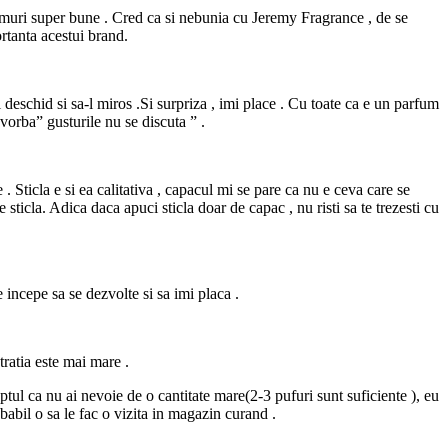
fumuri super bune . Cred ca si nebunia cu Jeremy Fragrance , de se
rtanta acestui brand.
eschid si sa-l miros .Si surpriza , imi place . Cu toate ca e un parfum
 vorba” gusturile nu se discuta ” .
. Sticla e si ea calitativa , capacul mi se pare ca nu e ceva care se
ticla. Adica daca apuci sticla doar de capac , nu risti sa te trezesti cu
incepe sa se dezvolte si sa imi placa .
tratia este mai mare .
tul ca nu ai nevoie de o cantitate mare(2-3 pufuri sunt suficiente ), eu
abil o sa le fac o vizita in magazin curand .