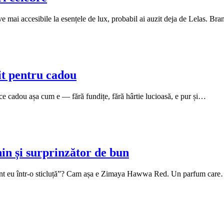
ve mai accesibile la esențele de lux, probabil ai auzit deja de Lelas. B
t pentru cadou
ce cadou așa cum e — fără fundițe, fără hârtie lucioasă, e pur și…
n și surprinzător de bun
 sunt eu într-o sticluță”? Cam așa e Zimaya Hawwa Red. Un parfum car