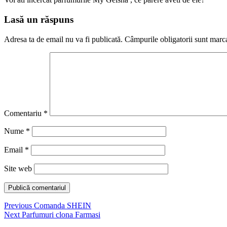
Lasă un răspuns
Adresa ta de email nu va fi publicată.
Câmpurile obligatorii sunt marc
Comentariu
*
Nume
*
Email
*
Site web
Navigare
Previous
Previous
Comanda SHEIN
Next
post:
Next
Parfumuri clona Farmasi
în
post: