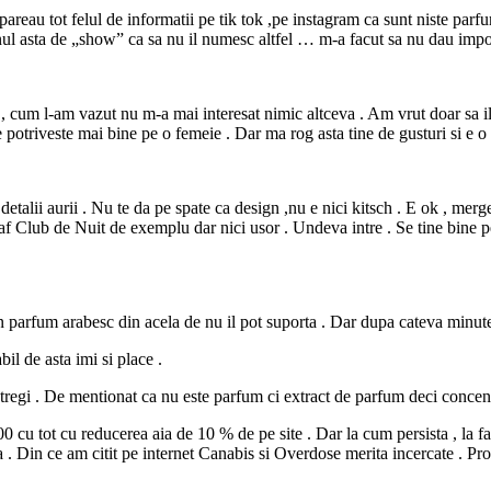
pareau tot felul de informatii pe tik tok ,pe instagram ca sunt niste par
enul asta de „show” ca sa nu il numesc altfel … m-a facut sa nu dau impo
 cum l-am vazut nu m-a mai interesat nimic altceva . Am vrut doar sa il d
e potriveste mai bine pe o femeie . Dar ma rog asta tine de gusturi si e o
etalii aurii . Nu te da pe spate ca design ,nu e nici kitsch . E ok , merge 
af Club de Nuit de exemplu dar nici usor . Undeva intre . Se tine bine pe s
n parfum arabesc din acela de nu il pot suporta . Dar dupa cateva minute 
il de asta imi si place .
intregi . De mentionat ca nu este parfum ci extract de parfum deci concen
cu tot cu reducerea aia de 10 % de pe site . Dar la cum persista , la fap
. Din ce am citit pe internet Canabis si Overdose merita incercate . Prob