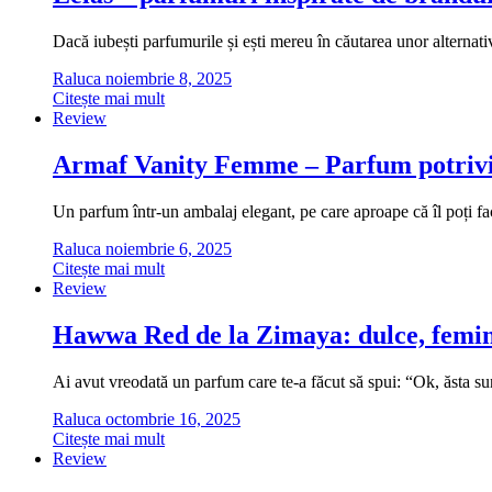
Dacă iubești parfumurile și ești mereu în căutarea unor alternati
Raluca
noiembrie 8, 2025
Citește mai mult
Review
Armaf Vanity Femme – Parfum potrivi
Un parfum într-un ambalaj elegant, pe care aproape că îl poți fa
Raluca
noiembrie 6, 2025
Citește mai mult
Review
Hawwa Red de la Zimaya: dulce, femini
Ai avut vreodată un parfum care te-a făcut să spui: “Ok, ăsta
Raluca
octombrie 16, 2025
Citește mai mult
Review