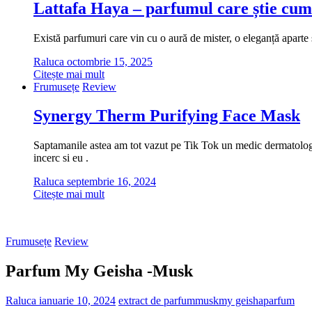
Lattafa Haya – parfumul care știe cum
Există parfumuri care vin cu o aură de mister, o eleganță aparte ș
Raluca
octombrie 15, 2025
Citește mai mult
Frumusețe
Review
Synergy Therm Purifying Face Mask
Saptamanile astea am tot vazut pe Tik Tok un medic dermatolog cu
incerc si eu .
Raluca
septembrie 16, 2024
Citește mai mult
Frumusețe
Review
Parfum My Geisha -Musk
Raluca
ianuarie 10, 2024
extract de parfum
musk
my geisha
parfum