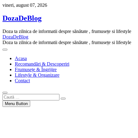
Skip
vineri, august 07, 2026
to
content
DozaDeBlog
Doza ta zilnica de informatii despre sănătate , frumusețe si lifestyle
DozaDeBlog
Doza ta zilnica de informatii despre sănătate , frumusețe si lifestyle
Acasa
Recomandări & Descoperiri
Frumusețe & Îngrijire
Lifestyle & Organizare
Contact
Caută
…
Menu Button