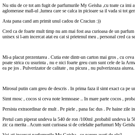
Nu stiu de ce tot am fugit de parfumurile My Geisha ,cu toate ca imi a
aglomerase mall-ul ,lumea care se calca in picioare sa il vada si tot g
Asta pana cand am primit unul cadou de Craciun :))
Cred ca de foarte mult timp nu am mai fost asa curioasa de un parfum ,
unisex si l-am incercat atat eu cat si prietenul meu , personal cred ca s
Mi-a placut prezentarea . Cutia este dintr-un carton mai gros , cu ceva d
poate strica cu usurinta , nu e nici foarte greu cum sunt cele de la Arm
ea pe jos . Pulverizator de calitate , nu picura , nu pulverizeaza aiurea.
Mirosul putin cam greu de descris . In prima faza il simt exact ca pe u
Simt mosc , cocos si ceva note lemnoase .. In mare parte cocos , probab
Persista extraordinar de mult . Pe piele , pana fac dus . Pe haine zile 
Pretul cam piperat undeva la 540 de ron /100ml ,probabil undeva la 500 
zic ca merita . Acum sunt curioasa si de celelalte parfumuri My Geisha 
Voi ati incercat parfumurile My Geisha , ce parere aveti de ele?