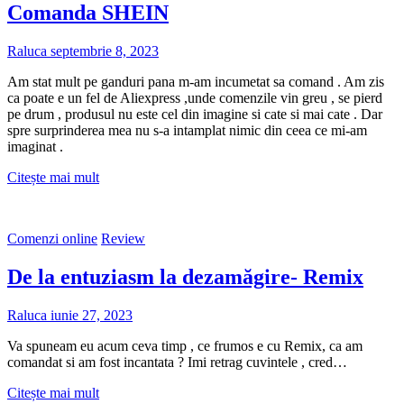
Comanda SHEIN
Raluca
septembrie 8, 2023
Am stat mult pe ganduri pana m-am incumetat sa comand . Am zis
ca poate e un fel de Aliexpress ,unde comenzile vin greu , se pierd
pe drum , produsul nu este cel din imagine si cate si mai cate . Dar
spre surprinderea mea nu s-a intamplat nimic din ceea ce mi-am
imaginat .
Comanda
Citește mai mult
SHEIN
Comenzi online
Review
De la entuziasm la dezamăgire- Remix
Raluca
iunie 27, 2023
Va spuneam eu acum ceva timp , ce frumos e cu Remix, ca am
comandat si am fost incantata ? Imi retrag cuvintele , cred…
De
Citește mai mult