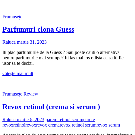
la
entuziasm
la
Frumusețe
dezamăgire-
Remix
Parfumuri clona Guess
Raluca
martie 31, 2023
Iti plac parfumurile de la Guess ? Sau poate cauti o alternativa
pentru parfumurile mai scumpe? Iti las mai jos o lista ca sa iti fie
usor sa te decizi.
Parfumuri
Citește mai mult
clona
Guess
Frumusețe
Review
Revox retinol (crema si serum )
Raluca
martie 6, 2023
parere retinol serum
parere
revox
retinol
revox
revox crema
revox retinol serum
revox serum