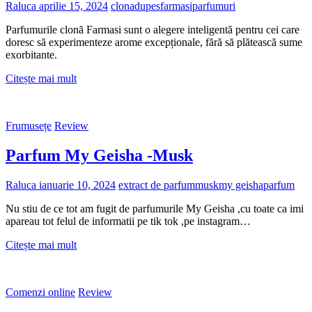
Raluca
aprilie 15, 2024
clona
dupes
farmasi
parfumuri
Parfumurile clonă Farmasi sunt o alegere inteligentă pentru cei care
doresc să experimenteze arome excepționale, fără să plătească sume
exorbitante.
Parfumuri
Citește mai mult
clona
Farmasi
Frumusețe
Review
Parfum My Geisha -Musk
Raluca
ianuarie 10, 2024
extract de parfum
musk
my geisha
parfum
Nu stiu de ce tot am fugit de parfumurile My Geisha ,cu toate ca imi
apareau tot felul de informatii pe tik tok ,pe instagram…
Parfum
Citește mai mult
My
Geisha
-
Comenzi online
Review
Musk