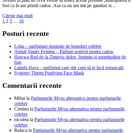
Aveam in plan de ceva vreme sa testez aceste produse ,intamplarea a
fost ca le-am primit cadou .Asa ca nu am stat pe ganduri si…
Revox
Citește mai mult
Paginație
Previous
Page
Page
Page
Page
Next
retinol
1
2
3
…
16
page
page
(crema
articole
si
Posturi recente
serum
)
Lelas – parfumuri inspirate de branduri celebre
Armaf Vanity Femme – Parfum potrivit pentru cadou
Hawwa Red de la Zimaya: dulce, feminin și surprinzător de
bun
Lattafa Haya – parfumul care știe cum să te facă remarcată
Synergy Therm Purifying Face Mask
Comentarii recente
Mihai
la
Parfumurile Mysu alternativa pentru parfumurile
celebre
Cristina
la
Parfumurile Mysu alternativa pentru parfumurile
celebre
nicoleta
la
Parfumurile Mysu alternativa pentru parfumurile
celebre
Raluca
la
Parfumurile Mysu alternativa pentru parfumurile