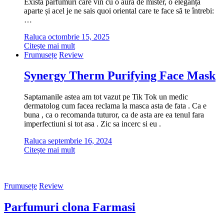
Există parfumuri care vin cu o aură de mister, o eleganță
aparte și acel je ne sais quoi oriental care te face să te întrebi:
…
Raluca
octombrie 15, 2025
Citește mai mult
Frumusețe
Review
Synergy Therm Purifying Face Mask
Saptamanile astea am tot vazut pe Tik Tok un medic
dermatolog cum facea reclama la masca asta de fata . Ca e
buna , ca o recomanda tuturor, ca de asta are ea tenul fara
imperfectiuni si tot asa . Zic sa incerc si eu .
Raluca
septembrie 16, 2024
Citește mai mult
Frumusețe
Review
Parfumuri clona Farmasi