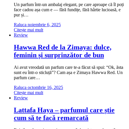
Un parfum într-un ambalaj elegant, pe care aproape că îl poți
face cadou așa cum e — fără fundițe, fără hârtie lucioasă, e
pur și…
Raluca
noiembrie 6, 2025
Citește mai mult
Review
Hawwa Red de la Zimaya: dulce,
feminin și surprinzător de bun
Ai avut vreodată un parfum care te-a făcut să spui: “Ok, ăsta
sunt eu într-o sticluță”? Cam așa e Zimaya Hawwa Red. Un
parfum care…
Raluca
octombrie 16, 2025
Citește mai mult
Review
Lattafa Haya – parfumul care știe
cum să te facă remarcată