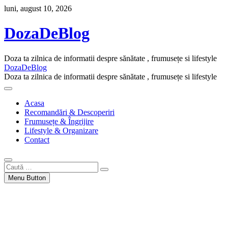
Skip
luni, august 10, 2026
to
content
DozaDeBlog
Doza ta zilnica de informatii despre sănătate , frumusețe si lifestyle
DozaDeBlog
Doza ta zilnica de informatii despre sănătate , frumusețe si lifestyle
Acasa
Recomandări & Descoperiri
Frumusețe & Îngrijire
Lifestyle & Organizare
Contact
Caută
…
Menu Button