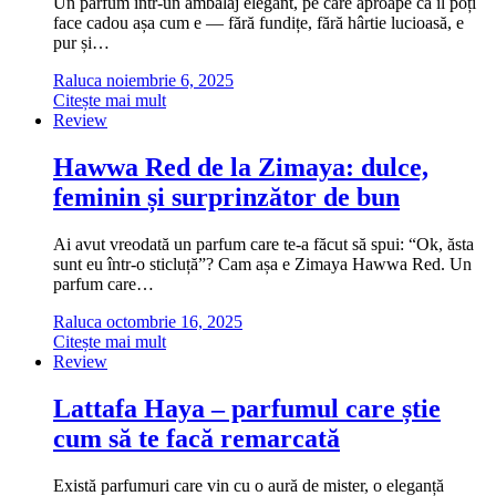
Un parfum într-un ambalaj elegant, pe care aproape că îl poți
face cadou așa cum e — fără fundițe, fără hârtie lucioasă, e
pur și…
Raluca
noiembrie 6, 2025
Citește mai mult
Review
Hawwa Red de la Zimaya: dulce,
feminin și surprinzător de bun
Ai avut vreodată un parfum care te-a făcut să spui: “Ok, ăsta
sunt eu într-o sticluță”? Cam așa e Zimaya Hawwa Red. Un
parfum care…
Raluca
octombrie 16, 2025
Citește mai mult
Review
Lattafa Haya – parfumul care știe
cum să te facă remarcată
Există parfumuri care vin cu o aură de mister, o eleganță