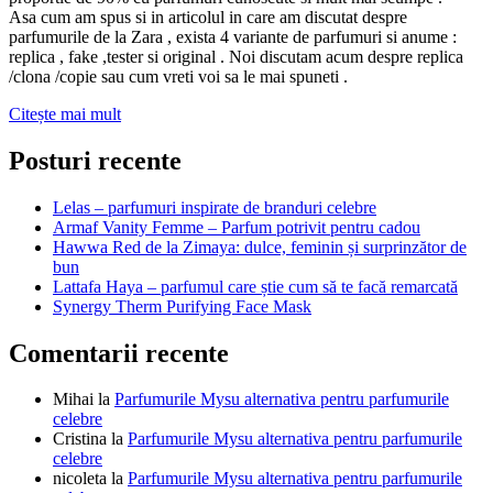
Asa cum am spus si in articolul in care am discutat despre
parfumurile de la Zara , exista 4 variante de parfumuri si anume :
replica , fake ,tester si original . Noi discutam acum despre replica
/clona /copie sau cum vreti voi sa le mai spuneti .
Parfumuri
Citește mai mult
Oriflame
-
Posturi recente
alternative
pentru
Lelas – parfumuri inspirate de branduri celebre
parfumurile
Armaf Vanity Femme – Parfum potrivit pentru cadou
de
Hawwa Red de la Zimaya: dulce, feminin și surprinzător de
brand
bun
Lattafa Haya – parfumul care știe cum să te facă remarcată
Synergy Therm Purifying Face Mask
Comentarii recente
Mihai
la
Parfumurile Mysu alternativa pentru parfumurile
celebre
Cristina
la
Parfumurile Mysu alternativa pentru parfumurile
celebre
nicoleta
la
Parfumurile Mysu alternativa pentru parfumurile