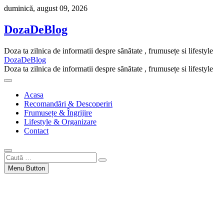
Skip
duminică, august 09, 2026
to
content
DozaDeBlog
Doza ta zilnica de informatii despre sănătate , frumusețe si lifestyle
DozaDeBlog
Doza ta zilnica de informatii despre sănătate , frumusețe si lifestyle
Acasa
Recomandări & Descoperiri
Frumusețe & Îngrijire
Lifestyle & Organizare
Contact
Caută
…
Menu Button