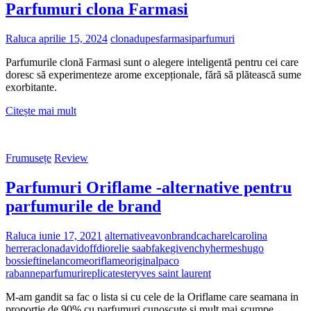
Parfumuri clona Farmasi
Raluca
aprilie 15, 2024
clona
dupes
farmasi
parfumuri
Parfumurile clonă Farmasi sunt o alegere inteligentă pentru cei care
doresc să experimenteze arome excepționale, fără să plătească sume
exorbitante.
Parfumuri
Citește mai mult
clona
Farmasi
Frumusețe
Review
Parfumuri Oriflame -alternative pentru
parfumurile de brand
Raluca
iunie 17, 2021
alternative
avon
brand
cacharel
carolina
herrera
clona
davidoff
dior
elie saab
fake
givenchy
hermes
hugo
boss
ieftine
lancome
oriflame
original
paco
rabanne
parfumuri
replica
tester
yves saint laurent
M-am gandit sa fac o lista si cu cele de la Oriflame care seamana in
proportie de 90% cu parfumuri cunoscute si mult mai scumpe .