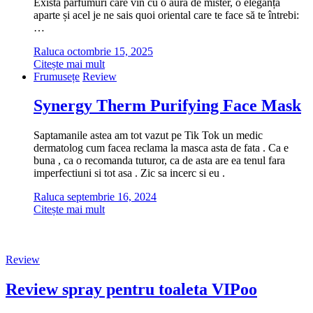
Există parfumuri care vin cu o aură de mister, o eleganță
aparte și acel je ne sais quoi oriental care te face să te întrebi:
…
Raluca
octombrie 15, 2025
Citește mai mult
Frumusețe
Review
Synergy Therm Purifying Face Mask
Saptamanile astea am tot vazut pe Tik Tok un medic
dermatolog cum facea reclama la masca asta de fata . Ca e
buna , ca o recomanda tuturor, ca de asta are ea tenul fara
imperfectiuni si tot asa . Zic sa incerc si eu .
Raluca
septembrie 16, 2024
Citește mai mult
Review
Review spray pentru toaleta VIPoo