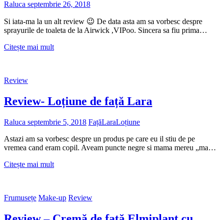
Raluca
septembrie 26, 2018
Si iata-ma la un alt review 😉 De data asta am sa vorbesc despre
sprayurile de toaleta de la Airwick ,VIPoo. Sincera sa fiu prima…
Review
Citește mai mult
spray
pentru
toaleta
Review
VIPoo
Review- Loțiune de față Lara
Raluca
septembrie 5, 2018
Față
Lara
Loțiune
Astazi am sa vorbesc despre un produs pe care eu il stiu de pe
vremea cand eram copil. Aveam puncte negre si mama mereu „ma…
Review-
Citește mai mult
Loțiune
de
față
Frumusețe
Make-up
Review
Lara
Review – Cremă de față Elmiplant cu