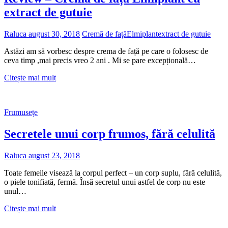
extract de gutuie
Raluca
august 30, 2018
Cremă de față
Elmiplant
extract de gutuie
Astăzi am să vorbesc despre crema de față pe care o folosesc de
ceva timp ,mai precis vreo 2 ani . Mi se pare excepțională…
Review
Citește mai mult
–
Cremă
de
Frumusețe
față
Elmiplant
Secretele unui corp frumos, fără celulită
cu
extract
de
Raluca
august 23, 2018
gutuie
Toate femeile visează la corpul perfect – un corp suplu, fără celulită,
o piele tonifiată, fermă. Însă secretul unui astfel de corp nu este
unul…
Secretele
Citește mai mult
unui
corp