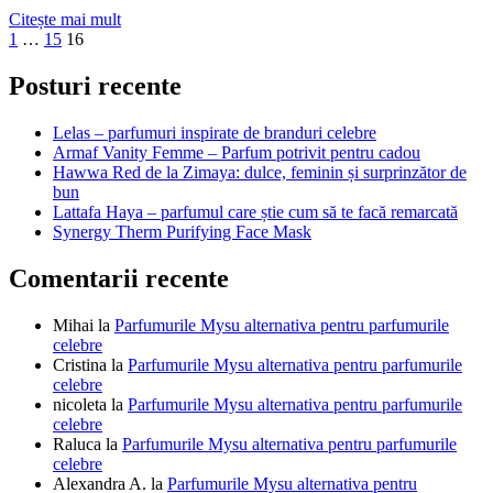
Când
Citește mai mult
Paginație
Previous
Page
Page
Page
este
1
…
15
16
page
timpul
articole
să
Posturi recente
arunci
produsele
Lelas – parfumuri inspirate de branduri celebre
de
Armaf Vanity Femme – Parfum potrivit pentru cadou
machiaj
Hawwa Red de la Zimaya: dulce, feminin și surprinzător de
din
bun
trusa
Lattafa Haya – parfumul care știe cum să te facă remarcată
ta
Synergy Therm Purifying Face Mask
de
make-
Comentarii recente
up
Mihai
la
Parfumurile Mysu alternativa pentru parfumurile
celebre
Cristina
la
Parfumurile Mysu alternativa pentru parfumurile
celebre
nicoleta
la
Parfumurile Mysu alternativa pentru parfumurile
celebre
Raluca
la
Parfumurile Mysu alternativa pentru parfumurile
celebre
Alexandra A.
la
Parfumurile Mysu alternativa pentru