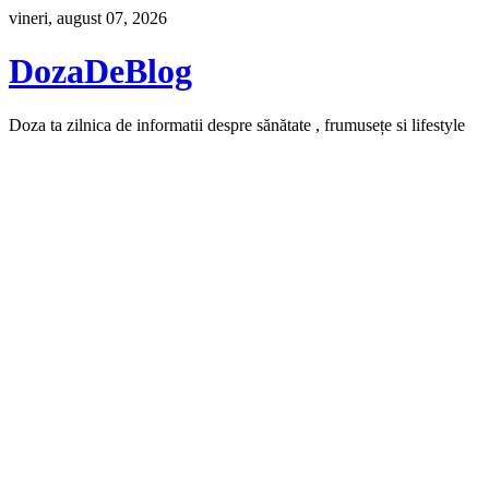
Skip
vineri, august 07, 2026
to
content
DozaDeBlog
Doza ta zilnica de informatii despre sănătate , frumusețe si lifestyle