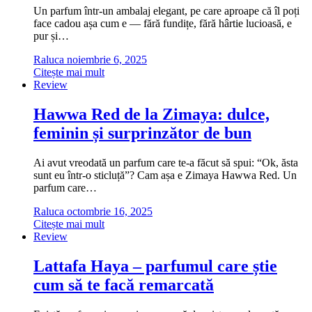
Un parfum într-un ambalaj elegant, pe care aproape că îl poți
face cadou așa cum e — fără fundițe, fără hârtie lucioasă, e
pur și…
Raluca
noiembrie 6, 2025
Citește mai mult
Review
Hawwa Red de la Zimaya: dulce,
feminin și surprinzător de bun
Ai avut vreodată un parfum care te-a făcut să spui: “Ok, ăsta
sunt eu într-o sticluță”? Cam așa e Zimaya Hawwa Red. Un
parfum care…
Raluca
octombrie 16, 2025
Citește mai mult
Review
Lattafa Haya – parfumul care știe
cum să te facă remarcată