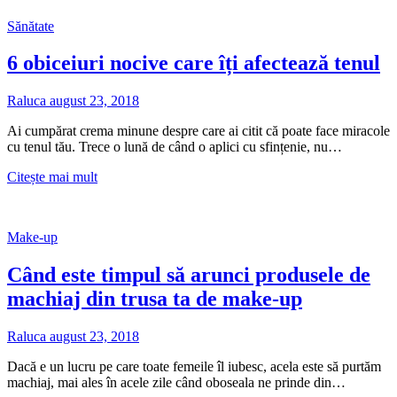
frumos,
Sănătate
fără
celulită
6 obiceiuri nocive care îți afectează tenul
Raluca
august 23, 2018
Ai cumpărat crema minune despre care ai citit că poate face miracole
cu tenul tău. Trece o lună de când o aplici cu sfințenie, nu…
6
Citește mai mult
obiceiuri
nocive
care
Make-up
îți
afectează
Când este timpul să arunci produsele de
tenul
machiaj din trusa ta de make-up
Raluca
august 23, 2018
Dacă e un lucru pe care toate femeile îl iubesc, acela este să purtăm
machiaj, mai ales în acele zile când oboseala ne prinde din…