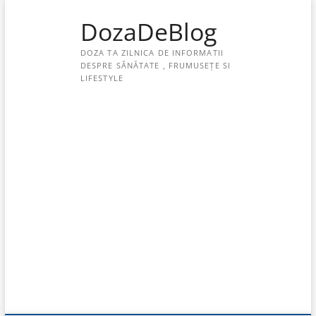
Skip
DozaDeBlog
to
content
DOZA TA ZILNICA DE INFORMATII
DESPRE SĂNĂTATE , FRUMUSEȚE SI
LIFESTYLE