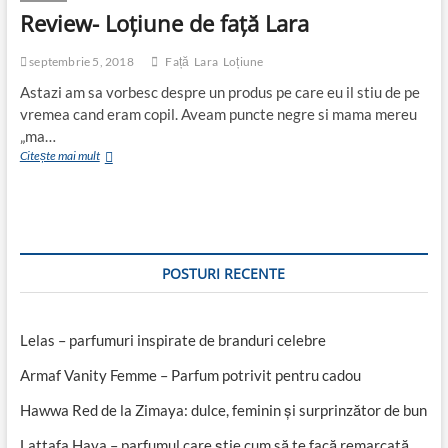
Review- Loțiune de față Lara
septembrie 5, 2018
Față
Lara
Loțiune
Astazi am sa vorbesc despre un produs pe care eu il stiu de pe
vremea cand eram copil. Aveam puncte negre si mama mereu
„ma…
Review-
Citește mai mult
Loțiune
de
față
Lara
POSTURI RECENTE
Lelas – parfumuri inspirate de branduri celebre
Armaf Vanity Femme – Parfum potrivit pentru cadou
Hawwa Red de la Zimaya: dulce, feminin și surprinzător de bun
Lattafa Haya – parfumul care știe cum să te facă remarcată