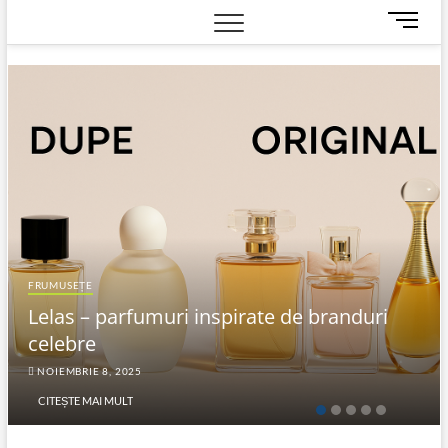
M
e
n
u
B
u
t
t
o
n
FRUMUSEȚE
Lelas – parfumuri inspirate de branduri
celebre
NOIEMBRIE 8, 2025
CITEȘTE MAI MULT