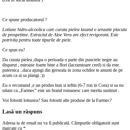
Ce spune producatorul ?
Lotiune hidro-alcoolica care curata pielea lasand o senzatie placuta
de prospetime. Extractul de Aloe Vera are efect revigorant. Este
potrivita pentru toate tipurile de piele.
Ce spun eu?
Da curata pielea ,dupa o perioada o parte din punctele negre au
disparut , miroase foarte bine a flori (lacramioare cred) si da este
puternica ..daca ajungi din greseala in zona ochilor te anunti de pe
acum ca ai sa plangi :))
Eu o recomand ,e un produs bun si ieftin (6-7 ron in Cora) si sa nu
uitam ca „Farmec” este un brand romanesc care merita sustinut .
Voi folositi lotiunea? Sau folositi alte produse de la Farmec?
Lasă un răspuns
Adresa ta de email nu va fi publicată.
Câmpurile obligatorii sunt
marcate cu
*