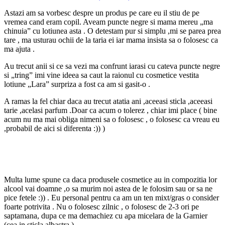
Astazi am sa vorbesc despre un produs pe care eu il stiu de pe
vremea cand eram copil. Aveam puncte negre si mama mereu „ma
chinuia” cu lotiunea asta . O detestam pur si simplu ,mi se parea prea
tare , ma usturau ochii de la taria ei iar mama insista sa o folosesc ca
ma ajuta .
Au trecut anii si ce sa vezi ma confrunt iarasi cu cateva puncte negre
si „tring” imi vine ideea sa caut la raionul cu cosmetice vestita
lotiune „Lara” surpriza a fost ca am si gasit-o .
A ramas la fel chiar daca au trecut atatia ani ,aceeasi sticla ,aceeasi
tarie ,acelasi parfum .Doar ca acum o tolerez , chiar imi place ( bine
acum nu ma mai obliga nimeni sa o folosesc , o folosesc ca vreau eu
,probabil de aici si diferenta :)) )
Multa lume spune ca daca produsele cosmetice au in compozitia lor
alcool vai doamne ,o sa murim noi astea de le folosim sau or sa ne
pice fetele :)) . Eu personal pentru ca am un ten mixt/gras o consider
foarte potrivita . Nu o folosesc zilnic , o folosesc de 2-3 ori pe
saptamana, dupa ce ma demachiez cu apa micelara de la Garnier
(cea in sticla albastra )