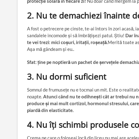
protecție solară în fiecare zi!
Nu doar când mergem la pl
2. Nu te demachiezi înainte d
A fost o petrecere pe cinste, te-ai întors în zori acasă, i
sandalele incomode și să îmbrățișezi patul. Știu!
Dar în
te vei trezi: mici coșuri, iritații, roșeață.
Merită toate as
Așa mă gândeam și eu..
Sfat: ține pe noptieră un pachet de șervețele demachian
3. Nu dormi suficient
Somnul de frumusețe nu e tocmai un mit. Este o realitate
noapte.
Atunci când nu te odihnești cât ar trebui nu 
produce și mai mult cortizol, hormonul stresului, care î
piardă din elasticitate.
4. Nu îți schimbi produsele c
Crema pe care o foloseai încă din liceu nu mai are acele