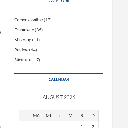
CATEGORII
Comenzi online
(17)
Frumusețe
(36)
d
Make-up
(11)
Review
(64)
Sănătate
(17)
CALENDAR
AUGUST 2026
L
MA
MI
J
V
S
D
1
2
ul