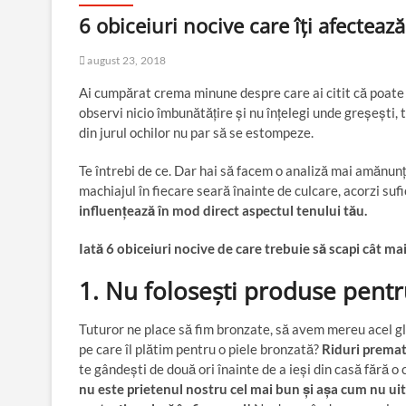
6 obiceiuri nocive care îți afecteaz
august 23, 2018
Ai cumpărat crema minune despre care ai citit că poate fa
observi nicio îmbunătățire și nu înțelegi unde greșești, 
din jurul ochilor nu par să se estompeze.
Te întrebi de ce. Dar hai să facem o analiză mai amănunți
machiajul în fiecare seară înainte de culcare, acorzi su
influențează în mod direct aspectul tenului tău.
Iată 6 obiceiuri nocive de care trebuie să scapi cât ma
1. Nu folosești produse pentr
Tuturor ne place să fim bronzate, să avem mereu acel gl
pe care îl plătim pentru o piele bronzată?
Riduri prematu
te gândești de două ori înainte de a ieși din casă fără o
nu este prietenul nostru cel mai bun și așa cum nu uit