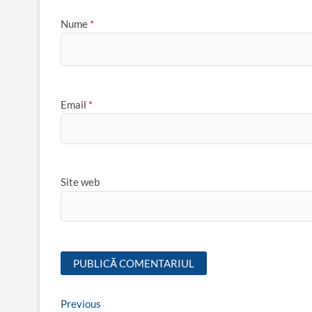
Nume
*
Email
*
Site web
Navigare
Previous
Previous