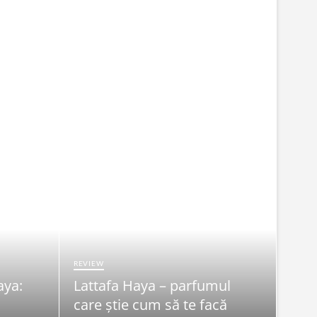
REVIEW
aya:
Lattafa Haya – parfumul
FRUMU
care știe cum să te facă
Syn