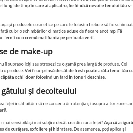
 lungi de timp în care ai aplicat-o, fie fiindcă nevoile tenului tău s-
așa și produsele cosmetice pe care le folosim trebuie să fie schimba
e față cu brio schimbărilor climatice aduse de fiecare anotimp.
Fă
l iernii cu o cremă matifianta pe perioada verii.
use de make-up
nu îl suprasoliciți sau stresezi cu o gamă prea largă de produse. Cel
patru produse.
Vei fi surprinsă de cât de fresh poate arăta tenul tău c
 căpăta ochii doar folosind un fard în tonuri deschise.
 gâtului și decolteului
ea feței încât uităm să ne concentrăm atenția și asupra altor zone ca
ară.
ar mai sensibilă și mai subțire decât cea din zona feței?
Așa că asigură
es de curățare, exfoliere și hidratare.
De asemenea, poți aplica și