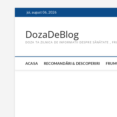
Skip
joi, august 06, 2026
to
content
DozaDeBlog
DOZA TA ZILNICA DE INFORMATII DESPRE SĂNĂTATE , FR
ACASA
RECOMANDĂRI & DESCOPERIRI
FRUMU