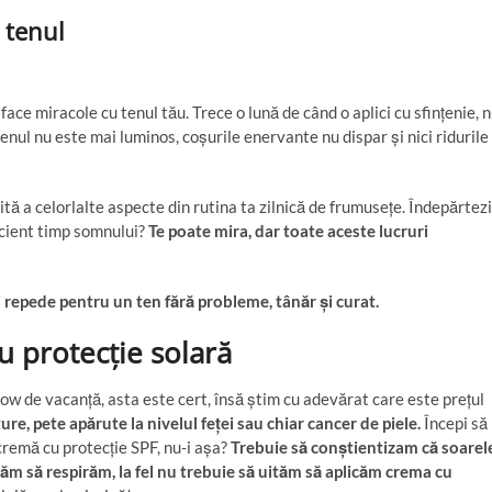
ă tenul
ce miracole cu tenul tău. Trece o lună de când o aplici cu sfințenie, 
tenul nu este mai luminos, coșurile enervante nu dispar și nici ridurile
tă a celorlalte aspecte din rutina ta zilnică de frumusețe. Îndepărtezi
ficient timp somnului?
Te poate mira, dar toate aceste lucruri
i repede pentru un ten fără probleme, tânăr și curat.
u protecție solară
ow de vacanță, asta este cert, însă știm cu adevărat care este prețul
re, pete apărute la nivelul feței sau chiar cancer de piele.
Începi să
 cremă cu protecție SPF, nu-i așa?
Trebuie să conștientizam că soarel
ăm să respirăm, la fel nu trebuie să uităm să aplicăm crema cu