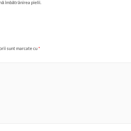
ă îmbătrânirea pielii.
orii sunt marcate cu
*