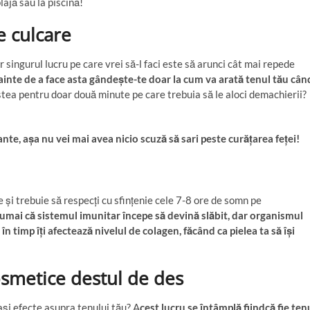
ajă sau la piscină!
e culcare
ar singurul lucru pe care vrei să-l faci este să arunci cât mai repede
ainte de a face asta gândește-te doar la cum va arată tenul tău cân
tea pentru doar două minute pe care trebuia să le aloci demachierii?
te, așa nu vei mai avea nicio scuză să sari peste curățarea feței!
 și trebuie să respecți cu sfințenie cele 7-8 ore de somn pe
numai că sistemul imunitar începe să devină slăbit, dar organismul
n timp îți afectează nivelul de colagen, făcând ca pielea ta să își
osmetice destul de des
ași efecte asupra tenului tău? A
cest lucru se întâmplă fiindcă fie ten