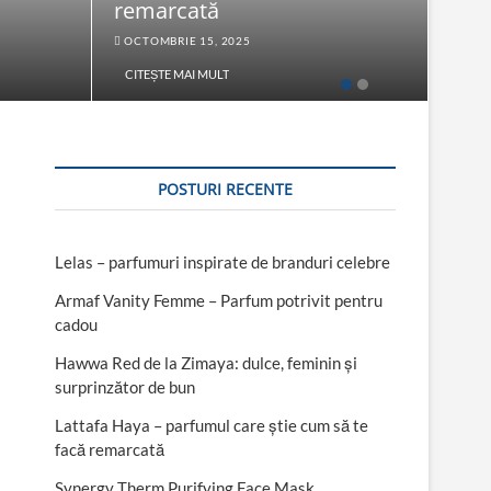
remarcată
Fac
OCTOMBRIE 15, 2025
SEPT
CITEȘTE MAI MULT
CITE
POSTURI RECENTE
Lelas – parfumuri inspirate de branduri celebre
Armaf Vanity Femme – Parfum potrivit pentru
cadou
Hawwa Red de la Zimaya: dulce, feminin și
surprinzător de bun
Lattafa Haya – parfumul care știe cum să te
facă remarcată
Synergy Therm Purifying Face Mask