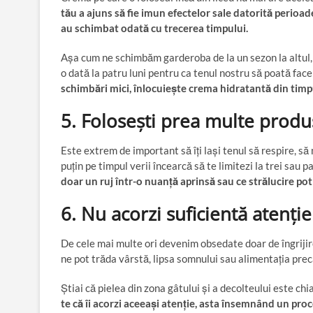
tău a ajuns să fie imun efectelor sale datorită perioadei
au schimbat odată cu trecerea timpului.
Așa cum ne schimbăm garderoba de la un sezon la altul, 
o dată la patru luni pentru ca tenul nostru să poată fac
schimbări mici, înlocuiește crema hidratantă din timpu
5. Folosești prea multe prod
Este extrem de important să îți lași tenul să respire, să 
puțin pe timpul verii încearcă să te limitezi la trei sau 
doar un ruj într-o nuanță aprinsă sau ce strălucire pot
6. Nu acorzi suficientă atenție
De cele mai multe ori devenim obsedate doar de îngrijir
ne pot trăda vârstă, lipsa somnului sau alimentația prec
Știai că pielea din zona gâtului și a decolteului este chi
te că îi acorzi aceeași atenție, asta însemnând un proc