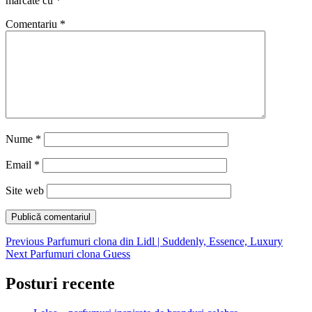
marcate cu
*
Comentariu
*
Nume
*
Email
*
Site web
Navigare
Previous
Previous
Parfumuri clona din Lidl | Suddenly, Essence, Luxury
Next
post:
Next
Parfumuri clona Guess
în
post:
articole
Posturi recente