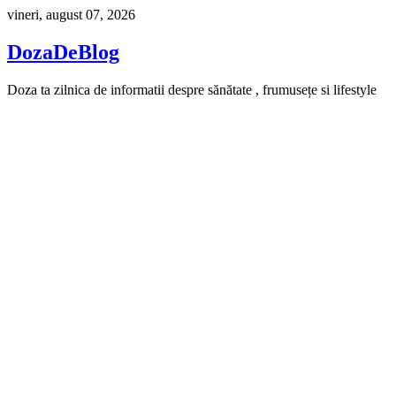
Skip
vineri, august 07, 2026
to
content
DozaDeBlog
Doza ta zilnica de informatii despre sănătate , frumusețe si lifestyle