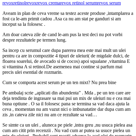
revox
retinol
revox
revox crema
revox retinol serum
revox serum
Aveam in plan de ceva vreme sa testez aceste produse ,intamplarea a
fost ca le-am primit cadou .Asa ca nu am stat pe ganduri si am
inceput sa la folosesc .
Am doar cateva zile de cand le-am pus la test deci nu pot vorbi
despre rezultatele pe termen lung.
Sa incep cu serumul care dupa parerea mea este mai mult un ulei
pentru ca are in compozitie 4 tipuri de uleiuri( de migdale dulci, de
floarea soarelui, de avocado si de cocos) apoi squalane ,vitamina E
si vitamina A si retinol.De asemenea mai contine si parfum mai
precis ulei esential de rozmarin.
Cum se comporta acest serum pe un ten mixt? Nu prea bine
Pe ambalaj scrie „aplicati din abundenta” . Mda , pe un ten care are
deja tendinta de ingrasare sa mai pui un mix de uleiuri nu e cea mai
buna optiune . O sa il folosesc pana se termina sa vad daca ajuta la
ceva , momentan nu am vazut nici o imbunatatire dar dupa cum am
zis ,in cateva zile nici nu am ce rezultate sa vad…
Se simte ca un ulei , aluneca pe piele ,intra greu ,nu usuca pielea asa
cum am citit prin recenzii . Nu vad cum ar putea sa usuce pielea un
mix de uleiuri . Probabil sunt reactii adverse la acel ulei de rozmarin