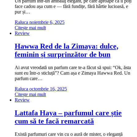
Un parfum într-un ambalaj elegant, pe care aproape că îl poți
face cadou așa cum e — fără fundițe, fără hârtie lucioasă, e
pur și…
Raluca
noiembrie 6, 2025
Citește mai mult
Review
Hawwa Red de la Zimaya: dulce,
feminin și surprinzător de bun
Ai avut vreodată un parfum care te-a făcut să spui: “Ok, ăsta
sunt eu într-o sticluță”? Cam așa e Zimaya Hawwa Red. Un
parfum care…
Raluca
octombrie 16, 2025
Citește mai mult
Review
Lattafa Haya – parfumul care știe
cum să te facă remarcată
Există parfumuri care vin cu o aură de mister, o eleganță