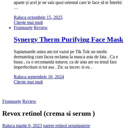
aparte și acel je ne sais quoi oriental care te face să te întrebi:
…
Raluca
octombrie 15, 2025
Citește mai mult
Frumusețe
Review
Synergy Therm Purifying Face Mask
Saptamanile astea am tot vazut pe Tik Tok un medic
dermatolog cum facea reclama la masca asta de fata . Ca e
buna , ca o recomanda tuturor, ca de asta are ea tenul fara
imperfectiuni si tot asa . Zic sa incerc si eu .
Raluca
septembrie 16, 2024
Citește mai mult
Frumusețe
Review
Revox retinol (crema si serum )
Raluca
martie 6, 2023
parere retinol serum
parere