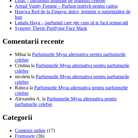
Lelas – parfumuri inspirate de branduri celebre
Armaf Vanity Femme – Parfum potrivit pentru cadou
Hawwa Red de la Zimaya: dulce, feminin și surprinzător de
bun
Lattafa Haya – parfumul care știe cum să te facă remarcată
Synergy Therm Purifying Face Mask
Comentarii recente
Mihai
la
Parfumurile Mysu alternativa pentru parfumurile
celebre
Cristina
la
Parfumurile Mysu alternativa pentru parfumurile
celebre
nicoleta
la
Parfumurile Mysu alternativa pentru parfumurile
celebre
Raluca
la
Parfumurile Mysu alternativa pentru parfumurile
celebre
Alexandra A.
la
Parfumurile Mysu alternativa pentru
parfumurile celebre
Categorii
Comenzi online
(17)
Frumusețe
(36)