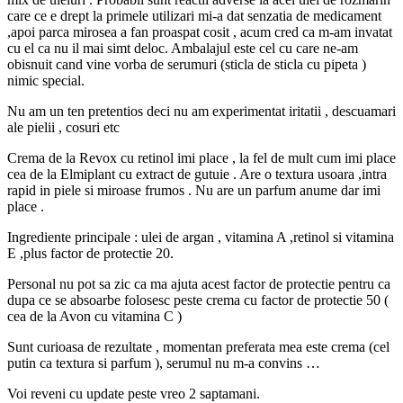
care ce e drept la primele utilizari mi-a dat senzatia de medicament
,apoi parca mirosea a fan proaspat cosit , acum cred ca m-am invatat
cu el ca nu il mai simt deloc. Ambalajul este cel cu care ne-am
obisnuit cand vine vorba de serumuri (sticla de sticla cu pipeta )
nimic special.
Nu am un ten pretentios deci nu am experimentat iritatii , descuamari
ale pielii , cosuri etc
Crema de la Revox cu retinol imi place , la fel de mult cum imi place
cea de la Elmiplant cu extract de gutuie . Are o textura usoara ,intra
rapid in piele si miroase frumos . Nu are un parfum anume dar imi
place .
Ingrediente principale : ulei de argan , vitamina A ,retinol si vitamina
E ,plus factor de protectie 20.
Personal nu pot sa zic ca ma ajuta acest factor de protectie pentru ca
dupa ce se absoarbe folosesc peste crema cu factor de protectie 50 (
cea de la Avon cu vitamina C )
Sunt curioasa de rezultate , momentan preferata mea este crema (cel
putin ca textura si parfum ), serumul nu m-a convins …
Voi reveni cu update peste vreo 2 saptamani.