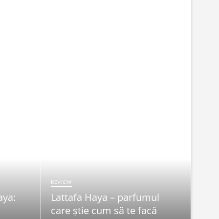
REVIEW
aya:
Lattafa Haya – parfumul
FRUMU
care știe cum să te facă
Syn