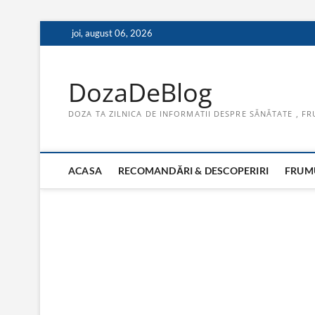
Skip
joi, august 06, 2026
to
content
DozaDeBlog
DOZA TA ZILNICA DE INFORMATII DESPRE SĂNĂTATE , FR
ACASA
RECOMANDĂRI & DESCOPERIRI
FRUMU