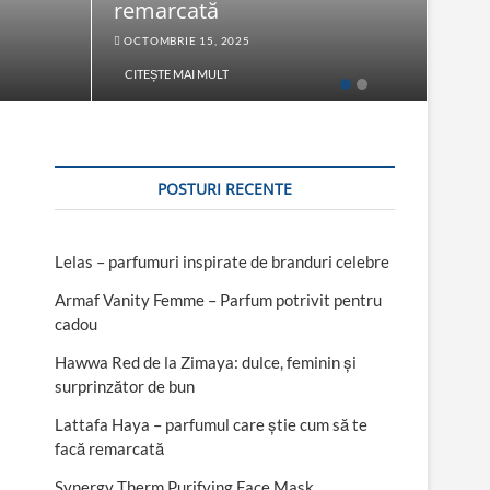
remarcată
Fac
OCTOMBRIE 15, 2025
SEPT
CITEȘTE MAI MULT
CITE
POSTURI RECENTE
Lelas – parfumuri inspirate de branduri celebre
Armaf Vanity Femme – Parfum potrivit pentru
cadou
Hawwa Red de la Zimaya: dulce, feminin și
surprinzător de bun
Lattafa Haya – parfumul care știe cum să te
facă remarcată
Synergy Therm Purifying Face Mask