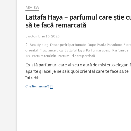
REVIEW
Lattafa Haya – parfumul care știe 
să te facă remarcată
octombrie 15, 2025
Beauty blog
Descoperiri parfumate
Dupe Prada Paradoxe
Flor
oriental
Fragrance blog
Lattafa Haya
Parfum arabesc
Parfum de
lux
Parfum feminin
Parfumuri care persistă
Există parfumuri care vin cu o aură de mister, o eleganț
aparte și acel je ne sais quoi oriental care te face să te
întrebi:…
Lattafa
Citește mai mult
Haya
–
parfumul
care
știe
cum
să
te