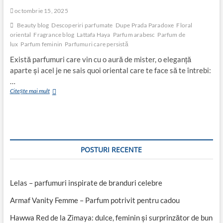
octombrie 15, 2025
Beauty blog
Descoperiri parfumate
Dupe Prada Paradoxe
Floral
oriental
Fragrance blog
Lattafa Haya
Parfum arabesc
Parfum de
lux
Parfum feminin
Parfumuri care persistă
Există parfumuri care vin cu o aură de mister, o eleganță
aparte și acel je ne sais quoi oriental care te face să te întrebi:
…
Lattafa
Citește mai mult
Haya
–
parfumul
care
știe
cum
POSTURI RECENTE
să
te
facă
remarcată
Lelas – parfumuri inspirate de branduri celebre
Armaf Vanity Femme – Parfum potrivit pentru cadou
Hawwa Red de la Zimaya: dulce, feminin și surprinzător de bun