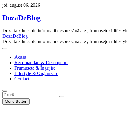
Skip
joi, august 06, 2026
to
content
DozaDeBlog
Doza ta zilnica de informatii despre sănătate , frumusețe si lifestyle
DozaDeBlog
Doza ta zilnica de informatii despre sănătate , frumusețe si lifestyle
Acasa
Recomandări & Descoperiri
Frumusețe & Îngrijire
Lifestyle & Organizare
Contact
Caută
…
Menu Button