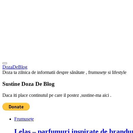
DozaDeBlog
Doza ta zilnica de informatii despre sănătate , frumusețe si lifestyle
Sustine Doza De Blog
Daca iti place continutul pe care il postez ,sustine-ma aici .
Frumusețe
Lelas – parfumuri inspirate de brandur