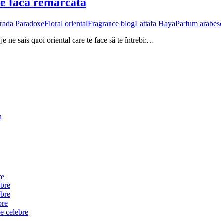
te facă remarcată
rada Paradoxe
Floral oriental
Fragrance blog
Lattafa Haya
Parfum arabes
je ne sais quoi oriental care te face să te întrebi:…
n
re
ebre
ebre
bre
e celebre