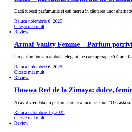
Dacă iubești parfumurile și ești mereu în căutarea unor alternati
Raluca
noiembrie 8, 2025
Citește mai mult
Review
Armaf Vanity Femme – Parfum potrivi
Un parfum într-un ambalaj elegant, pe care aproape că îl poți fa
Raluca
noiembrie 6, 2025
Citește mai mult
Review
Hawwa Red de la Zimaya: dulce, femini
Ai avut vreodată un parfum care te-a făcut să spui: “Ok, ăsta
Raluca
octombrie 16, 2025
Citește mai mult
Review