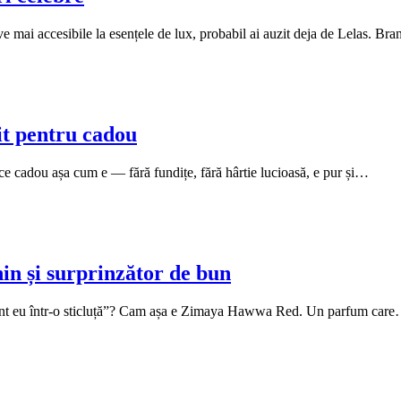
ve mai accesibile la esențele de lux, probabil ai auzit deja de Lelas. B
t pentru cadou
ce cadou așa cum e — fără fundițe, fără hârtie lucioasă, e pur și…
n și surprinzător de bun
 sunt eu într-o sticluță”? Cam așa e Zimaya Hawwa Red. Un parfum car