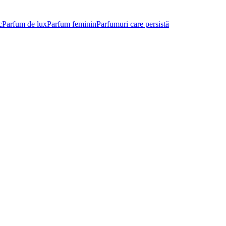
c
Parfum de lux
Parfum feminin
Parfumuri care persistă