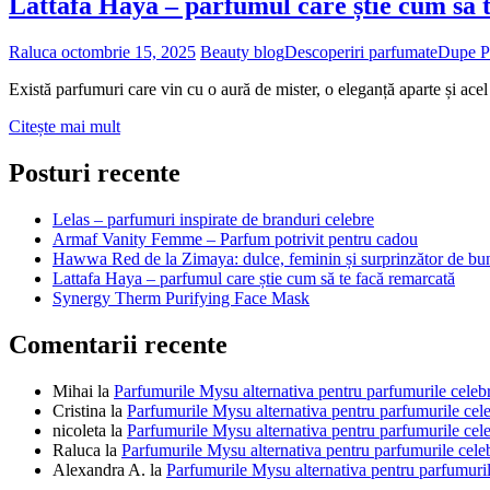
Lattafa Haya – parfumul care știe cum să 
Raluca
octombrie 15, 2025
Beauty blog
Descoperiri parfumate
Dupe P
Există parfumuri care vin cu o aură de mister, o eleganță aparte și acel 
Lattafa
Citește mai mult
Haya
–
Posturi recente
parfumul
care
Lelas – parfumuri inspirate de branduri celebre
știe
Armaf Vanity Femme – Parfum potrivit pentru cadou
cum
Hawwa Red de la Zimaya: dulce, feminin și surprinzător de bu
să
Lattafa Haya – parfumul care știe cum să te facă remarcată
te
Synergy Therm Purifying Face Mask
facă
remarcată
Comentarii recente
Mihai
la
Parfumurile Mysu alternativa pentru parfumurile celeb
Cristina
la
Parfumurile Mysu alternativa pentru parfumurile cel
nicoleta
la
Parfumurile Mysu alternativa pentru parfumurile cel
Raluca
la
Parfumurile Mysu alternativa pentru parfumurile cele
Alexandra A.
la
Parfumurile Mysu alternativa pentru parfumuril