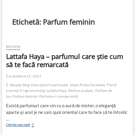
Etichetă:
Parfum feminin
REVIEW
Lattafa Haya – parfumul care știe cum
să te facă remarcată
octombrie 15, 2025
Beauty blog
Descoperiri parfumate
Dupe Prada Paradoxe
Floral
oriental
Fragrance blog
Lattafa Haya
Parfum arabesc
Parfum de
lux
Parfum feminin
Parfumuri care persistă
Există parfumuri care vin cu o aură de mister, o eleganță
aparte și acel je ne sais quoi oriental care te face să te întrebi:
…
Lattafa
Citește mai mult
Haya