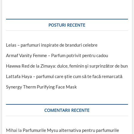
–
parfumul
care
știe
cum
POSTURI RECENTE
să
te
facă
remarcată
Lelas – parfumuri inspirate de branduri celebre
Armaf Vanity Femme – Parfum potrivit pentru cadou
Hawwa Red de la Zimaya: dulce, feminin și surprinzător de bun
Lattafa Haya – parfumul care știe cum să te facă remarcată
Synergy Therm Purifying Face Mask
COMENTARII RECENTE
Mihai
la
Parfumurile Mysu alternativa pentru parfumurile