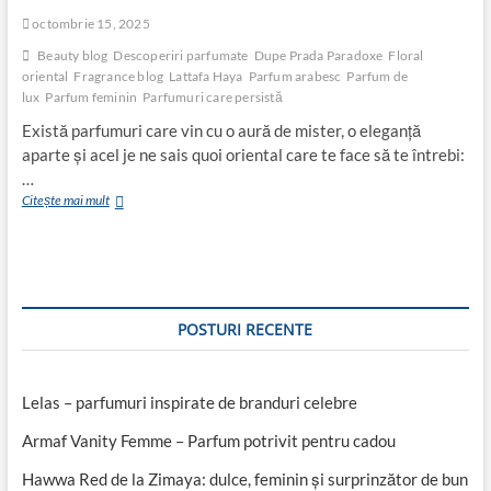
octombrie 15, 2025
Beauty blog
Descoperiri parfumate
Dupe Prada Paradoxe
Floral
oriental
Fragrance blog
Lattafa Haya
Parfum arabesc
Parfum de
lux
Parfum feminin
Parfumuri care persistă
Există parfumuri care vin cu o aură de mister, o eleganță
aparte și acel je ne sais quoi oriental care te face să te întrebi:
…
Lattafa
Citește mai mult
Haya
–
parfumul
care
știe
cum
POSTURI RECENTE
să
te
facă
remarcată
Lelas – parfumuri inspirate de branduri celebre
Armaf Vanity Femme – Parfum potrivit pentru cadou
Hawwa Red de la Zimaya: dulce, feminin și surprinzător de bun