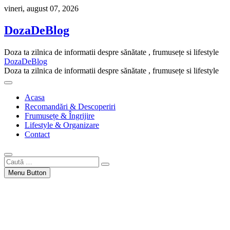
Skip
vineri, august 07, 2026
to
content
DozaDeBlog
Doza ta zilnica de informatii despre sănătate , frumusețe si lifestyle
DozaDeBlog
Doza ta zilnica de informatii despre sănătate , frumusețe si lifestyle
Acasa
Recomandări & Descoperiri
Frumusețe & Îngrijire
Lifestyle & Organizare
Contact
Caută
…
Menu Button