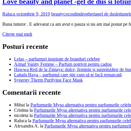
Love beauty and planet -gel de dus si lotiu
Raluca
octombrie 9, 2019
beauty
cocos
dm
drogheria
gel de dus
lotiune
l
Buna tuturor . E adevarat ca am avut o pauza si nu am mai postat pe b
Love
Citește mai mult
beauty
and
Posturi recente
planet
-
Lelas – parfumuri inspirate de branduri celebre
gel
Armaf Vanity Femme – Parfum potrivit pentru cadou
de
Hawwa Red de la Zimaya: dulce, feminin și surprinzător de bu
dus
Lattafa Haya – parfumul care știe cum să te facă remarcată
si
Synergy Therm Purifying Face Mask
lotiune
de
Comentarii recente
corp
cu
apa
Mihai
la
Parfumurile Mysu alternativa pentru parfumurile celeb
de
Cristina
la
Parfumurile Mysu alternativa pentru parfumurile cel
cocos
nicoleta
la
Parfumurile Mysu alternativa pentru parfumurile cel
si
Raluca
la
Parfumurile Mysu alternativa pentru parfumurile cele
flori
Alexandra A.
la
Parfumurile Mysu alternativa pentru parfumuril
de