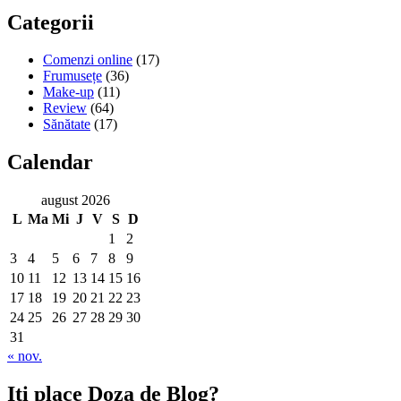
mimoza
Categorii
Comenzi online
(17)
Frumusețe
(36)
Make-up
(11)
Review
(64)
Sănătate
(17)
Calendar
august 2026
L
Ma
Mi
J
V
S
D
1
2
3
4
5
6
7
8
9
10
11
12
13
14
15
16
17
18
19
20
21
22
23
24
25
26
27
28
29
30
31
« nov.
Iti place Doza de Blog?