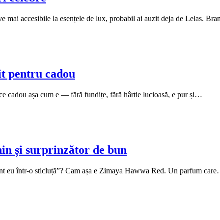
ve mai accesibile la esențele de lux, probabil ai auzit deja de Lelas. B
t pentru cadou
ce cadou așa cum e — fără fundițe, fără hârtie lucioasă, e pur și…
n și surprinzător de bun
 sunt eu într-o sticluță”? Cam așa e Zimaya Hawwa Red. Un parfum car