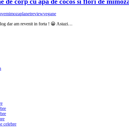
ne de corp cu apa de cocos si flori de mimoz
ove
mimoza
planet
review
vegane
log dar am revenit in forta ! 😀 Astazi…
n
re
ebre
ebre
bre
e celebre