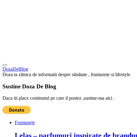
DozaDeBlog
Doza ta zilnica de informatii despre sănătate , frumusețe si lifestyle
Sustine Doza De Blog
Daca iti place continutul pe care il postez ,sustine-ma aici .
Frumusețe
Lelas – parfumuri inspirate de brandur