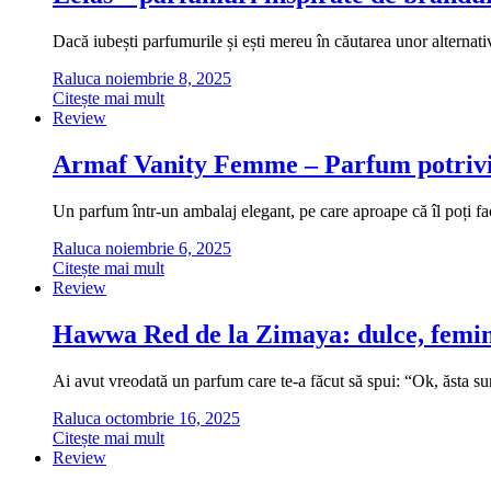
Dacă iubești parfumurile și ești mereu în căutarea unor alternati
Raluca
noiembrie 8, 2025
Citește mai mult
Review
Armaf Vanity Femme – Parfum potrivi
Un parfum într-un ambalaj elegant, pe care aproape că îl poți fa
Raluca
noiembrie 6, 2025
Citește mai mult
Review
Hawwa Red de la Zimaya: dulce, femini
Ai avut vreodată un parfum care te-a făcut să spui: “Ok, ăsta
Raluca
octombrie 16, 2025
Citește mai mult
Review