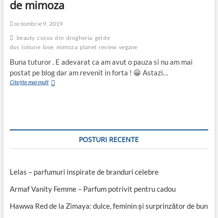
de mimoza
octombrie 9, 2019
beauty
cocos
dm
drogheria
gel de
dus
lotiune
love
mimoza
planet
review
vegane
Buna tuturor . E adevarat ca am avut o pauza si nu am mai
postat pe blog dar am revenit in forta ! 😀 Astazi…
Love
Citește mai mult
beauty
and
planet
-
gel
de
POSTURI RECENTE
dus
si
lotiune
de
Lelas – parfumuri inspirate de branduri celebre
corp
cu
Armaf Vanity Femme – Parfum potrivit pentru cadou
apa
de
Hawwa Red de la Zimaya: dulce, feminin și surprinzător de bun
cocos