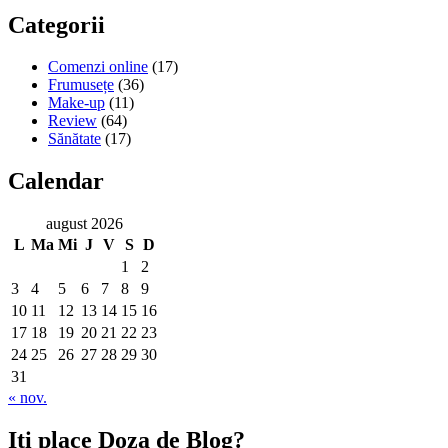
mimoza
Categorii
Comenzi online
(17)
Frumusețe
(36)
Make-up
(11)
Review
(64)
Sănătate
(17)
Calendar
august 2026
L
Ma
Mi
J
V
S
D
1
2
3
4
5
6
7
8
9
10
11
12
13
14
15
16
17
18
19
20
21
22
23
24
25
26
27
28
29
30
31
« nov.
Iti place Doza de Blog?