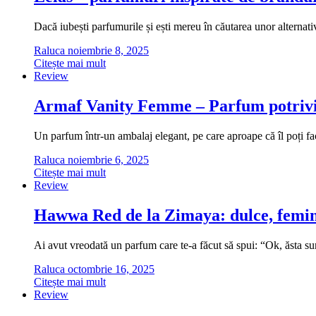
Dacă iubești parfumurile și ești mereu în căutarea unor alternati
Raluca
noiembrie 8, 2025
Citește mai mult
Review
Armaf Vanity Femme – Parfum potrivi
Un parfum într-un ambalaj elegant, pe care aproape că îl poți fa
Raluca
noiembrie 6, 2025
Citește mai mult
Review
Hawwa Red de la Zimaya: dulce, femini
Ai avut vreodată un parfum care te-a făcut să spui: “Ok, ăsta
Raluca
octombrie 16, 2025
Citește mai mult
Review