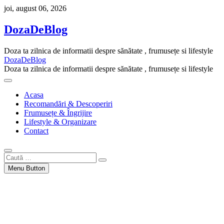
Skip
joi, august 06, 2026
to
content
DozaDeBlog
Doza ta zilnica de informatii despre sănătate , frumusețe si lifestyle
DozaDeBlog
Doza ta zilnica de informatii despre sănătate , frumusețe si lifestyle
Acasa
Recomandări & Descoperiri
Frumusețe & Îngrijire
Lifestyle & Organizare
Contact
Caută
…
Menu Button