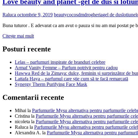
Love beauty and planet -gel de dus si lotiu
Raluca
octombrie 9, 2019
beauty
cocos
dm
drogheria
gel de dus
lotiune
l
Buna tuturor . E adevarat ca am avut o pauza si nu am mai postat pe b
Love
Citește mai mult
beauty
and
Posturi recente
planet
-
Lelas – parfumuri inspirate de branduri celebre
gel
Armaf Vanity Femme – Parfum potrivit pentru cadou
de
Hawwa Red de la Zimaya: dulce, feminin și surprinzător de bu
dus
Lattafa Haya – parfumul care știe cum să te facă remarcată
si
Synergy Therm Purifying Face Mask
lotiune
de
Comentarii recente
corp
cu
apa
Mihai
la
Parfumurile Mysu alternativa pentru parfumurile celeb
de
Cristina
la
Parfumurile Mysu alternativa pentru parfumurile cel
cocos
nicoleta
la
Parfumurile Mysu alternativa pentru parfumurile cel
si
Raluca
la
Parfumurile Mysu alternativa pentru parfumurile cele
flori
Alexandra A.
la
Parfumurile Mysu alternativa pentru parfumuril
de