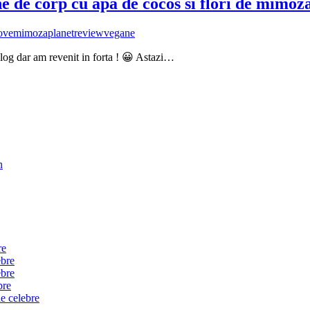
ne de corp cu apa de cocos si flori de mimoz
ove
mimoza
planet
review
vegane
log dar am revenit in forta ! 😀 Astazi…
n
re
ebre
ebre
bre
e celebre