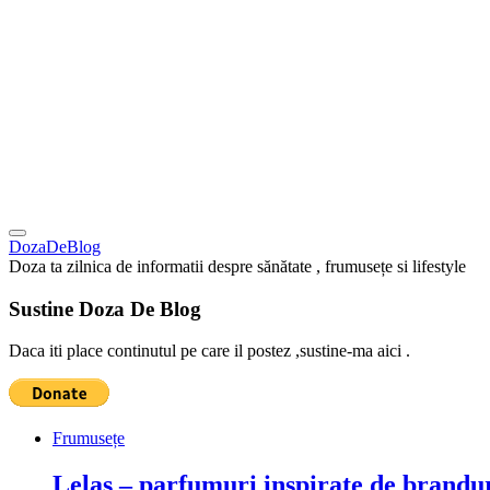
DozaDeBlog
Doza ta zilnica de informatii despre sănătate , frumusețe si lifestyle
Sustine Doza De Blog
Daca iti place continutul pe care il postez ,sustine-ma aici .
Frumusețe
Lelas – parfumuri inspirate de brandur