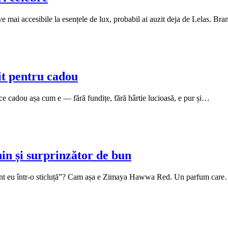
ve mai accesibile la esențele de lux, probabil ai auzit deja de Lelas. B
t pentru cadou
ce cadou așa cum e — fără fundițe, fără hârtie lucioasă, e pur și…
n și surprinzător de bun
 sunt eu într-o sticluță”? Cam așa e Zimaya Hawwa Red. Un parfum car