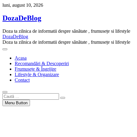
Skip
luni, august 10, 2026
to
content
DozaDeBlog
Doza ta zilnica de informatii despre sănătate , frumusețe si lifestyle
DozaDeBlog
Doza ta zilnica de informatii despre sănătate , frumusețe si lifestyle
Acasa
Recomandări & Descoperiri
Frumusețe & Îngrijire
Lifestyle & Organizare
Contact
Caută
…
Menu Button