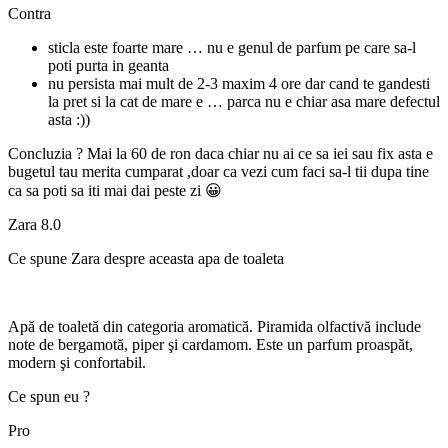
Contra
sticla este foarte mare … nu e genul de parfum pe care sa-l
poti purta in geanta
nu persista mai mult de 2-3 maxim 4 ore dar cand te gandesti
la pret si la cat de mare e … parca nu e chiar asa mare defectul
asta :))
Concluzia ? Mai la 60 de ron daca chiar nu ai ce sa iei sau fix asta e
bugetul tau merita cumparat ,doar ca vezi cum faci sa-l tii dupa tine
ca sa poti sa iti mai dai peste zi 😀
Zara 8.0
Ce spune Zara despre aceasta apa de toaleta
Apă de toaletă din categoria aromatică. Piramida olfactivă include
note de bergamotă, piper şi cardamom. Este un parfum proaspăt,
modern şi confortabil.
Ce spun eu ?
Pro