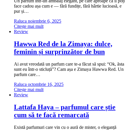
Un parfum într-un ambalaj elegant, pe care aproape că îl poți
face cadou așa cum e — fără fundițe, fără hârtie lucioasă, e
pur și…
Raluca
noiembrie 6, 2025
Citește mai mult
Review
Hawwa Red de la Zimaya: dulce,
feminin și surprinzător de bun
Ai avut vreodată un parfum care te-a făcut să spui: “Ok, ăsta
sunt eu într-o sticluță”? Cam așa e Zimaya Hawwa Red. Un
parfum care…
Raluca
octombrie 16, 2025
Citește mai mult
Review
Lattafa Haya – parfumul care știe
cum să te facă remarcată
Există parfumuri care vin cu o aură de mister, o eleganță