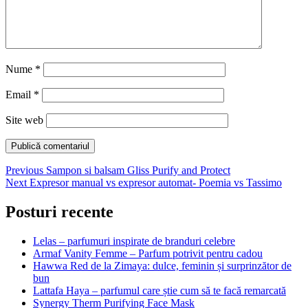
Nume
*
Email
*
Site web
Navigare
Previous
Previous
Sampon si balsam Gliss Purify and Protect
Next
post:
Next
Expresor manual vs expresor automat- Poemia vs Tassimo
în
post:
articole
Posturi recente
Lelas – parfumuri inspirate de branduri celebre
Armaf Vanity Femme – Parfum potrivit pentru cadou
Hawwa Red de la Zimaya: dulce, feminin și surprinzător de
bun
Lattafa Haya – parfumul care știe cum să te facă remarcată
Synergy Therm Purifying Face Mask