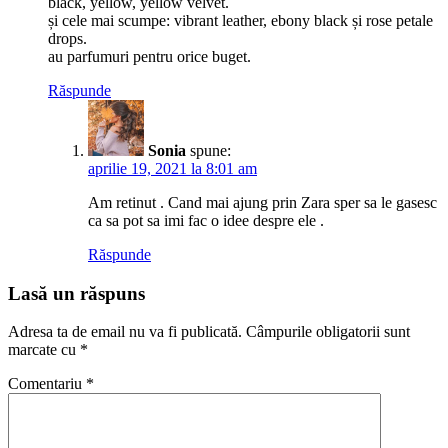
black, yellow, yellow velvet.
și cele mai scumpe: vibrant leather, ebony black și rose petale
drops.
au parfumuri pentru orice buget.
Răspunde
Sonia
spune:
aprilie 19, 2021 la 8:01 am
Am retinut . Cand mai ajung prin Zara sper sa le gasesc
ca sa pot sa imi fac o idee despre ele .
Răspunde
Lasă un răspuns
Adresa ta de email nu va fi publicată.
Câmpurile obligatorii sunt
marcate cu
*
Comentariu
*