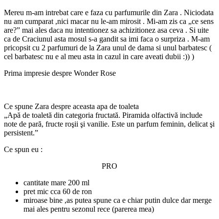
Mereu m-am intrebat care e faza cu parfumurile din Zara . Niciodata
nu am cumparat ,nici macar nu le-am mirosit . Mi-am zis ca „ce sens
are?” mai ales daca nu intentionez sa achizitionez asa ceva . Si uite
ca de Craciunul asta mosul s-a gandit sa imi faca o surpriza . M-am
pricopsit cu 2 parfumuri de la Zara unul de dama si unul barbatesc (
cel barbatesc nu e al meu asta in cazul in care aveati dubii :)) )
Prima impresie despre Wonder Rose
Ce spune Zara despre aceasta apa de toaleta
„Apă de toaletă din categoria fructată. Piramida olfactivă include
note de pară, fructe roşii şi vanilie. Este un parfum feminin, delicat şi
persistent.”
Ce spun eu :
PRO
cantitate mare 200 ml
pret mic cca 60 de ron
miroase bine ,as putea spune ca e chiar putin dulce dar merge
mai ales pentru sezonul rece (parerea mea)