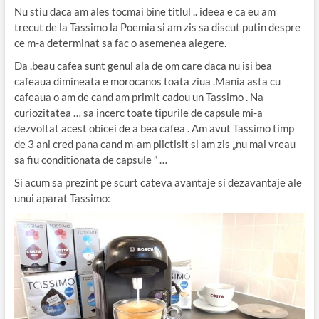
Nu stiu daca am ales tocmai bine titlul .. ideea e ca eu am
trecut de la Tassimo la Poemia si am zis sa discut putin despre
ce m-a determinat sa fac o asemenea alegere.
Da ,beau cafea sunt genul ala de om care daca nu isi bea
cafeaua dimineata e morocanos toata ziua .Mania asta cu
cafeaua o am de cand am primit cadou un Tassimo . Na
curiozitatea … sa incerc toate tipurile de capsule mi-a
dezvoltat acest obicei de a bea cafea . Am avut Tassimo timp
de 3 ani cred pana cand m-am plictisit si am zis „nu mai vreau
sa fiu conditionata de capsule ” …
Si acum sa prezint pe scurt cateva avantaje si dezavantaje ale
unui aparat Tassimo: