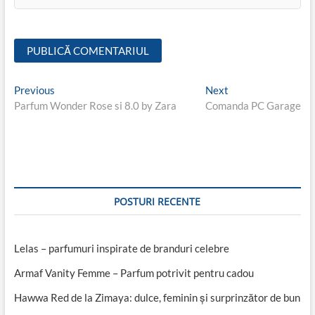
Navigare
Previous
Next
Previous
Next
post:
post:
Parfum Wonder Rose si 8.0 by Zara
Comanda PC Garage
în
articole
POSTURI RECENTE
Lelas – parfumuri inspirate de branduri celebre
Armaf Vanity Femme – Parfum potrivit pentru cadou
Hawwa Red de la Zimaya: dulce, feminin și surprinzător de bun