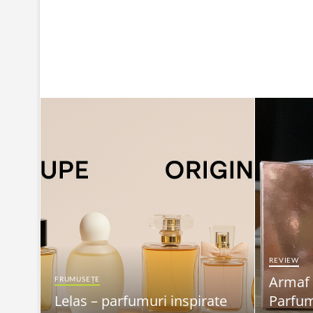
REVIEW
Armaf
FRUMUSEȚE
Lelas – parfumuri inspirate
Parfum