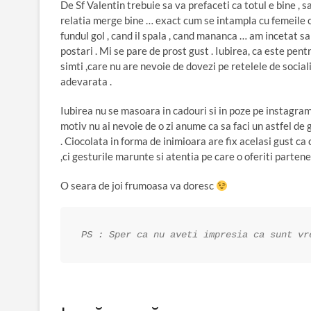
De Sf Valentin trebuie sa va prefaceti ca totul e bine , sa
relatia merge bine … exact cum se intampla cu femeile ca
fundul gol , cand il spala , cand mananca … am incetat 
postari . Mi se pare de prost gust . Iubirea, ca este pentr
simti ,care nu are nevoie de dovezi pe retelele de sociali
adevarata .
Iubirea nu se masoara in cadouri si in poze pe instagram .
motiv nu ai nevoie de o zi anume ca sa faci un astfel de g
. Ciocolata in forma de inimioara are fix acelasi gust ca
,ci gesturile marunte si atentia pe care o oferiti partener
O seara de joi frumoasa va doresc
PS : Sper ca nu aveti impresia ca sunt vr