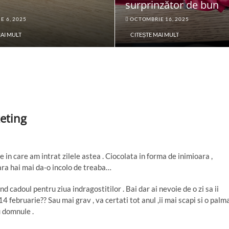
surprinzător de bun
E 6, 2025
OCTOMBRIE 16, 2025
MAI MULT
CITEȘTE MAI MULT
keting
in care am intrat zilele astea . Ciocolata in forma de inimioara ,
ara hai mai da-o incolo de treaba…
 cadoul pentru ziua indragostitilor . Bai dar ai nevoie de o zi sa ii
pe 14 februarie?? Sau mai grav , va certati tot anul ,ii mai scapi si o palm
u domnule .