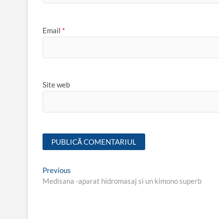
Email
*
Site web
Navigare
Previous
Previous
post:
Medisana -aparat hidromasaj si un kimono superb
în
articole