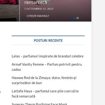
remarcată
Fac
OCTOMBRIE 15, 2025
SEPT
CITEȘTE MAI MULT
CITE
POSTURI RECENTE
Lelas – parfumuri inspirate de branduri celebre
Armaf Vanity Femme – Parfum potrivit pentru
cadou
Hawwa Red de la Zimaya: dulce, feminin și
surprinzător de bun
Lattafa Haya – parfumul care știe cum să te
a
facă remarcată
Synergy Therm Purifying Face Mask