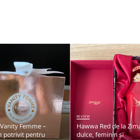
REVIEW
 Vanity Femme –
Hawwa Red de la Zim
 potrivit pentru
dulce, feminin și