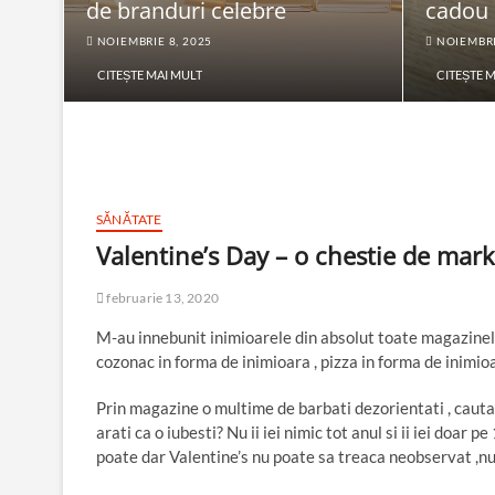
de branduri celebre
cadou
NOIEMBRIE 8, 2025
NOIEMBRI
CITEȘTE MAI MULT
CITEȘTE 
SĂNĂTATE
Valentine’s Day – o chestie de mar
februarie 13, 2020
M-au innebunit inimioarele din absolut toate magazinele 
cozonac in forma de inimioara , pizza in forma de inimio
Prin magazine o multime de barbati dezorientati , cautand
arati ca o iubesti? Nu ii iei nimic tot anul si ii iei doar 
poate dar Valentine’s nu poate sa treaca neobservat ,n