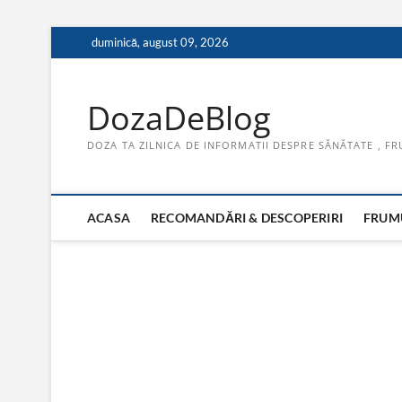
Skip
duminică, august 09, 2026
to
content
DozaDeBlog
DOZA TA ZILNICA DE INFORMATII DESPRE SĂNĂTATE , FR
ACASA
RECOMANDĂRI & DESCOPERIRI
FRUMU