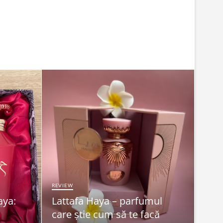
REVIEW
aya:
Lattafa Haya – parfumul
FRUMU
care știe cum să te facă
Syn