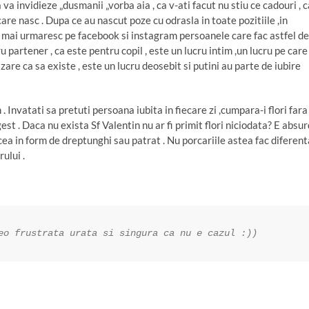
 va invidieze „dusmanii „vorba aia , ca v-ati facut nu stiu ce cadouri , c
re nasc . Dupa ce au nascut poze cu odrasla in toate pozitiile ,in
sa mai urmaresc pe facebook si instagram persoanele care fac astfel de
u partener , ca este pentru copil , este un lucru intim ,un lucru pe care 
zare ca sa existe , este un lucru deosebit si putini au parte de iubire
 Invatati sa pretuti persoana iubita in fiecare zi ,cumpara-i flori fara
est . Daca nu exista Sf Valentin nu ar fi primit flori niciodata? E absur
 cea in form de dreptunghi sau patrat . Nu porcariile astea fac diferent
ului .
eo frustrata urata si singura ca nu e cazul :))