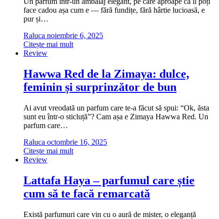
Un parfum într-un ambalaj elegant, pe care aproape că îl poți
face cadou așa cum e — fără fundițe, fără hârtie lucioasă, e
pur și…
Raluca
noiembrie 6, 2025
Citește mai mult
Review
Hawwa Red de la Zimaya: dulce,
feminin și surprinzător de bun
Ai avut vreodată un parfum care te-a făcut să spui: “Ok, ăsta
sunt eu într-o sticluță”? Cam așa e Zimaya Hawwa Red. Un
parfum care…
Raluca
octombrie 16, 2025
Citește mai mult
Review
Lattafa Haya – parfumul care știe
cum să te facă remarcată
Există parfumuri care vin cu o aură de mister, o eleganță