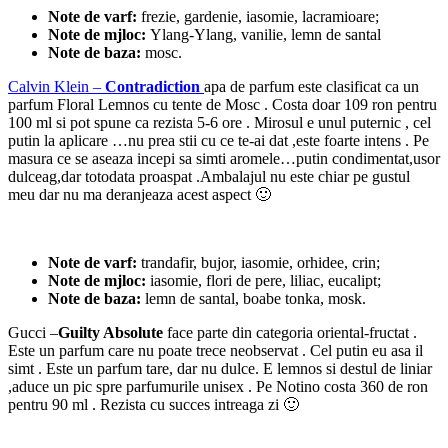
Note de varf:
frezie, gardenie, iasomie, lacramioare;
Note de mjloc:
Ylang-Ylang, vanilie, lemn de santal
Note de baza:
mosc.
Calvin Klein –
Contradiction
apa de parfum este clasificat ca un
parfum Floral Lemnos cu tente de Mosc . Costa doar 109 ron pentru
100 ml si pot spune ca rezista 5-6 ore . Mirosul e unul puternic , cel
putin la aplicare …nu prea stii cu ce te-ai dat ,este foarte intens . Pe
masura ce se aseaza incepi sa simti aromele…putin condimentat,usor
dulceag,dar totodata proaspat .Ambalajul nu este chiar pe gustul
meu dar nu ma deranjeaza acest aspect 🙂
Note de varf:
trandafir, bujor, iasomie, orhidee, crin;
Note de mjloc:
iasomie, flori de pere, liliac, eucalipt;
Note de baza:
lemn de santal, boabe tonka, mosk.
Gucci –
Guilty Absolute
face parte din categoria oriental-fructat .
Este un parfum care nu poate trece neobservat . Cel putin eu asa il
simt . Este un parfum tare, dar nu dulce. E lemnos si destul de liniar
,aduce un pic spre parfumurile unisex . Pe Notino costa 360 de ron
pentru 90 ml . Rezista cu succes intreaga zi 🙂