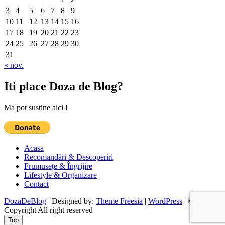
3
4
5
6
7
8
9
10
11
12
13
14
15
16
17
18
19
20
21
22
23
24
25
26
27
28
29
30
31
« nov.
Iti place Doza de Blog?
Ma pot sustine aici !
Acasa
Recomandări & Descoperiri
Frumusețe & Îngrijire
Lifestyle & Organizare
Contact
DozaDeBlog
| Designed by:
Theme Freesia
|
WordPress
| ©
Copyright All right reserved
Top