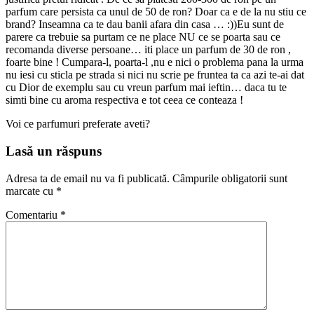
parfum care persista ca unul de 50 de ron? Doar ca e de la nu stiu ce
brand? Inseamna ca te dau banii afara din casa … :))Eu sunt de
parere ca trebuie sa purtam ce ne place NU ce se poarta sau ce
recomanda diverse persoane… iti place un parfum de 30 de ron ,
foarte bine ! Cumpara-l, poarta-l ,nu e nici o problema pana la urma
nu iesi cu sticla pe strada si nici nu scrie pe fruntea ta ca azi te-ai dat
cu Dior de exemplu sau cu vreun parfum mai ieftin… daca tu te
simti bine cu aroma respectiva e tot ceea ce conteaza !
Voi ce parfumuri preferate aveti?
Lasă un răspuns
Adresa ta de email nu va fi publicată.
Câmpurile obligatorii sunt
marcate cu
*
Comentariu
*