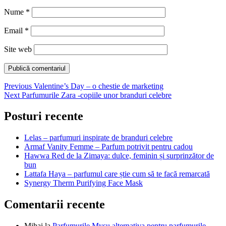
Nume
*
Email
*
Site web
Navigare
Previous
Previous
Valentine’s Day – o chestie de marketing
Next
post:
Next
Parfumurile Zara -copiile unor branduri celebre
în
post:
articole
Posturi recente
Lelas – parfumuri inspirate de branduri celebre
Armaf Vanity Femme – Parfum potrivit pentru cadou
Hawwa Red de la Zimaya: dulce, feminin și surprinzător de
bun
Lattafa Haya – parfumul care știe cum să te facă remarcată
Synergy Therm Purifying Face Mask
Comentarii recente
Mihai
la
Parfumurile Mysu alternativa pentru parfumurile