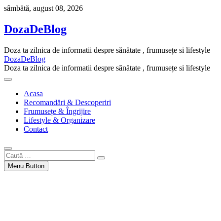
Skip
sâmbătă, august 08, 2026
to
content
DozaDeBlog
Doza ta zilnica de informatii despre sănătate , frumusețe si lifestyle
DozaDeBlog
Doza ta zilnica de informatii despre sănătate , frumusețe si lifestyle
Acasa
Recomandări & Descoperiri
Frumusețe & Îngrijire
Lifestyle & Organizare
Contact
Caută
…
Menu Button