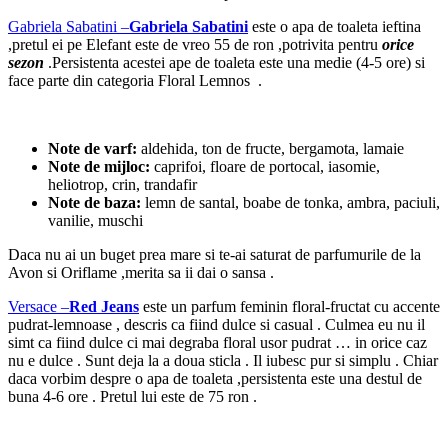
Gabriela Sabatini –
Gabriela Sabatini
este o apa de toaleta ieftina
,pretul ei pe Elefant este de vreo 55 de ron ,potrivita pentru
orice
sezon
.Persistenta acestei ape de toaleta este una medie (4-5 ore) si
face parte din categoria Floral Lemnos .
Note de varf:
aldehida, ton de fructe, bergamota, lamaie
Note de mijloc:
caprifoi, floare de portocal, iasomie,
heliotrop, crin, trandafir
Note de baza:
lemn de santal, boabe de tonka, ambra, paciuli,
vanilie, muschi
Daca nu ai un buget prea mare si te-ai saturat de parfumurile de la
Avon si Oriflame ,merita sa ii dai o sansa .
Versace –
Red Jeans
este un parfum feminin floral-fructat cu accente
pudrat-lemnoase , descris ca fiind dulce si casual . Culmea eu nu il
simt ca fiind dulce ci mai degraba floral usor pudrat … in orice caz
nu e dulce . Sunt deja la a doua sticla . Il iubesc pur si simplu . Chiar
daca vorbim despre o apa de toaleta ,persistenta este una destul de
buna 4-6 ore . Pretul lui este de 75 ron .