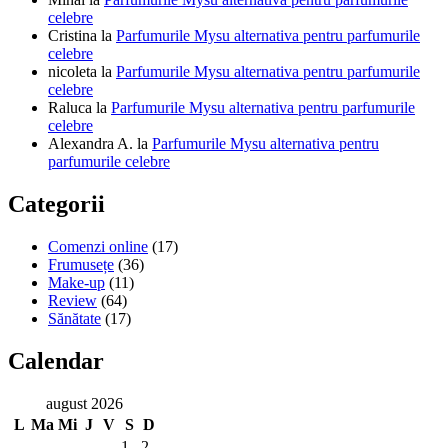
celebre
Cristina
la
Parfumurile Mysu alternativa pentru parfumurile
celebre
nicoleta
la
Parfumurile Mysu alternativa pentru parfumurile
celebre
Raluca
la
Parfumurile Mysu alternativa pentru parfumurile
celebre
Alexandra A.
la
Parfumurile Mysu alternativa pentru
parfumurile celebre
Categorii
Comenzi online
(17)
Frumusețe
(36)
Make-up
(11)
Review
(64)
Sănătate
(17)
Calendar
august 2026
L
Ma
Mi
J
V
S
D
1
2