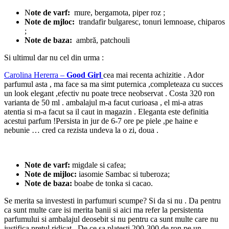
N
ote de varf:
mure, bergamota, piper roz ;
Note de mjloc:
trandafir bulgaresc, tonuri lemnoase, chiparos
;
Note de baza:
ambră, patchouli
Si ultimul dar nu cel din urma :
Carolina Hererra –
Good Girl
cea mai recenta achizitie . Ador
parfumul asta , ma face sa ma simt puternica ,completeaza cu succes
un look elegant ,efectiv nu poate trece neobservat . Costa 320 ron
varianta de 50 ml . ambalajul m-a facut curioasa , el mi-a atras
atentia si m-a facut sa il caut in magazin . Eleganta este definitia
acestui parfum !Persista in jur de 6-7 ore pe piele ,pe haine e
nebunie … cred ca rezista undeva la o zi, doua .
Note de varf:
migdale si cafea;
Note de mijloc:
iasomie Sambac si tuberoza;
Note de baza:
boabe de tonka si cacao.
Se merita sa investesti in parfumuri scumpe? Si da si nu . Da pentru
ca sunt multe care isi merita banii si aici ma refer la persistenta
parfumului si ambalajul deosebit si nu pentru ca sunt multe care nu
justifica pretul ridicat . De ce sa platesti 200-300 de ron pe un