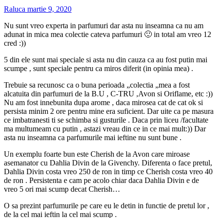
Raluca
martie 9, 2020
Nu sunt vreo experta in parfumuri dar asta nu inseamna ca nu am
adunat in mica mea colectie cateva parfumuri 🙂 in total am vreo 12
cred :))
5 din ele sunt mai speciale si asta nu din cauza ca au fost putin mai
scumpe , sunt speciale pentru ca miros diferit (in opinia mea) .
Trebuie sa recunosc ca o buna perioada „colectia „mea a fost
alcatuita din parfumuri de la B.U , C-TRU ,Avon si Oriflame, etc :))
Nu am fost innebunita dupa arome , daca mirosea cat de cat ok si
persista minim 2 ore pentru mine era suficient. Dar uite ca pe masura
ce imbatranesti ti se schimba si gusturile . Daca prin liceu /facultate
ma multumeam cu putin , astazi vreau din ce in ce mai mult:)) Dar
asta nu inseamna ca parfumurile mai ieftine nu sunt bune .
Un exemplu foarte bun este Cherish de la Avon care miroase
asemanator cu Dahlia Divin de la Givenchy. Diferenta o face pretul,
Dahlia Divin costa vreo 250 de ron in timp ce Cherish costa vreo 40
de ron . Persistenta e cam pe acolo chiar daca Dahlia Divin e de
vreo 5 ori mai scump decat Cherish…
O sa prezint parfumurile pe care eu le detin in functie de pretul lor ,
de la cel mai ieftin la cel mai scump .