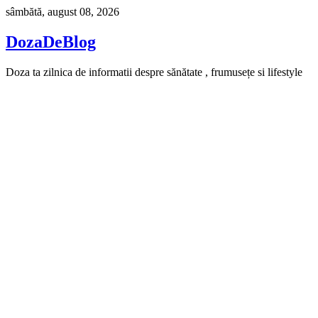
Skip
sâmbătă, august 08, 2026
to
content
DozaDeBlog
Doza ta zilnica de informatii despre sănătate , frumusețe si lifestyle