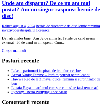
Unde am disparut? De ce nu am mai
postat? Am un singur raspuns: hernie de
disc!
Raluca
august 4, 2024
hernie de disc
hernie de disc lombara
minim
invaziv
operatie
spitalul floreasca
Da , ati inteles bine . Am 32 de ani si fix 19 zile de cand m-am
externat , 20 de cand m-am operat. Cum…
Unde
Citește mai mult
am
disparut?
Posturi recente
De
ce
Lelas – parfumuri inspirate de branduri celebre
nu
Armaf Vanity Femme – Parfum potrivit pentru cadou
am
Hawwa Red de la Zimaya: dulce, feminin și surprinzător de
mai
bun
postat?
Lattafa Haya – parfumul care știe cum să te facă remarcată
Am
Synergy Therm Purifying Face Mask
un
singur
Comentarii recente
raspuns:
hernie