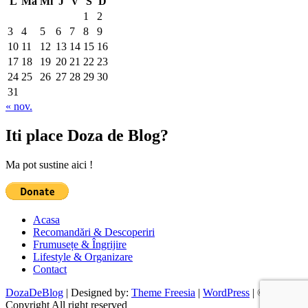
L
Ma
Mi
J
V
S
D
1
2
3
4
5
6
7
8
9
10
11
12
13
14
15
16
17
18
19
20
21
22
23
24
25
26
27
28
29
30
31
« nov.
Iti place Doza de Blog?
Ma pot sustine aici !
Acasa
Recomandări & Descoperiri
Frumusețe & Îngrijire
Lifestyle & Organizare
Contact
DozaDeBlog
| Designed by:
Theme Freesia
|
WordPress
| ©
Copyright All right reserved