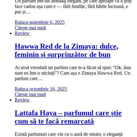
Un parfum într-un ambalaj elegant, pe care aproape că îl poți
face cadou așa cum e — fără fundițe, fără hârtie lucioasă, e
pur și…
Raluca
noiembrie 6, 2025
Citește mai mult
Review
Hawwa Red de la Zimaya: dulce,
feminin și surprinzător de bun
Ai avut vreodată un parfum care te-a făcut să spui: “Ok, ăsta
sunt eu într-o sticluță”? Cam așa e Zimaya Hawwa Red. Un
parfum care…
Raluca
octombrie 16, 2025
Citește mai mult
Review
Lattafa Haya – parfumul care știe
cum să te facă remarcată
Există parfumuri care vin cu o aură de mister, o eleganță