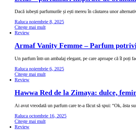
Dacă iubești parfumurile și ești mereu în căutarea unor alternati
Raluca
noiembrie 8, 2025
Citește mai mult
Review
Armaf Vanity Femme – Parfum potrivi
Un parfum într-un ambalaj elegant, pe care aproape că îl poți fa
Raluca
noiembrie 6, 2025
Citește mai mult
Review
Hawwa Red de la Zimaya: dulce, femini
Ai avut vreodată un parfum care te-a făcut să spui: “Ok, ăsta
Raluca
octombrie 16, 2025
Citește mai mult
Review