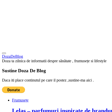
DozaDeBlog
Doza ta zilnica de informatii despre sănătate , frumusețe si lifestyle
Sustine Doza De Blog
Daca iti place continutul pe care il postez ,sustine-ma aici .
Frumusețe
Lelas – parfumuri inspirate de brandur