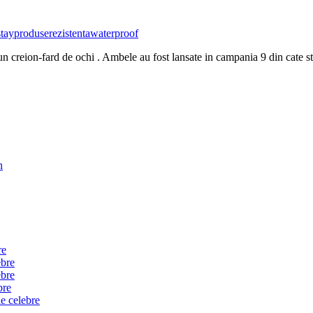
tay
produse
rezistenta
waterproof
 creion-fard de ochi . Ambele au fost lansate in campania 9 din cate sti
n
re
ebre
ebre
bre
e celebre