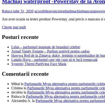
Machiaj waterproof -Powerstay de la Avon
Raluca
iulie 31, 2020
accesibile
avon
creion
fard
machiaj
mascara
powers
Am avut ocazia sa testez produse Powerstay ,mai precis o mascara si un
Machiaj
Citește mai mult
waterproof
-
Posturi recente
Powerstay
de
Lelas – parfumuri inspirate de branduri celebre
la
Armaf Vanity Femme – Parfum potrivit pentru cadou
Avon
Hawwa Red de la Zimaya: dulce, feminin și surprinzător de bu
Lattafa Haya – parfumul care știe cum să te facă remarcată
Synergy Therm Purifying Face Mask
Comentarii recente
Mihai
la
Parfumurile Mysu alternativa pentru parfumurile celeb
Cristina
la
Parfumurile Mysu alternativa pentru parfumurile cel
nicoleta
la
Parfumurile Mysu alternativa pentru parfumurile cel
Raluca
la
Parfumurile Mysu alternativa pentru parfumurile cele
Alexandra A.
la
Parfumurile Mysu alternativa pentru parfumuril