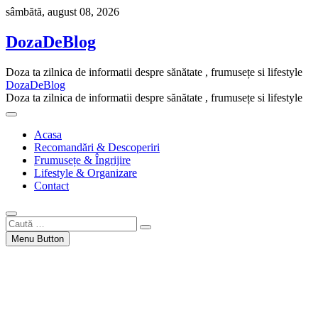
Skip
sâmbătă, august 08, 2026
to
content
DozaDeBlog
Doza ta zilnica de informatii despre sănătate , frumusețe si lifestyle
DozaDeBlog
Doza ta zilnica de informatii despre sănătate , frumusețe si lifestyle
Acasa
Recomandări & Descoperiri
Frumusețe & Îngrijire
Lifestyle & Organizare
Contact
Caută
…
Menu Button