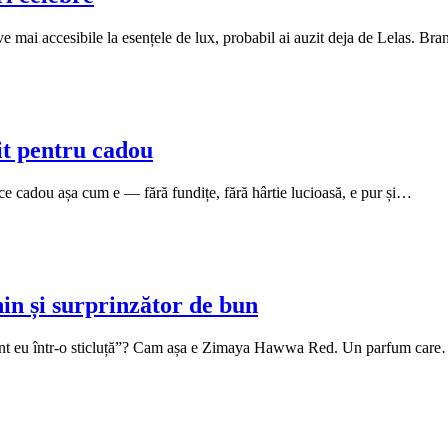
ve mai accesibile la esențele de lux, probabil ai auzit deja de Lelas. B
t pentru cadou
ce cadou așa cum e — fără fundițe, fără hârtie lucioasă, e pur și…
n și surprinzător de bun
 sunt eu într-o sticluță”? Cam așa e Zimaya Hawwa Red. Un parfum car