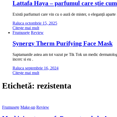
Lattafa Haya – parfumul care știe cum
Există parfumuri care vin cu o aură de mister, o eleganță aparte ș
Raluca
octombrie 15, 2025
Citește mai mult
Frumusețe
Review
Synergy Therm Purifying Face Mask
Saptamanile astea am tot vazut pe Tik Tok un medic dermatolog cu
incerc si eu .
Raluca
septembrie 16, 2024
Citește mai mult
Etichetă:
rezistenta
Frumusețe
Make-up
Review