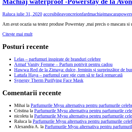
Machiaj waterproof -Powerstay de la Avon
Raluca
iulie 31, 2020
accesibile
avon
creion
fard
machiaj
mascara
powers
Am avut ocazia sa testez produse Powerstay ,mai precis o mascara si un
Machiaj
Citește mai mult
waterproof
-
Posturi recente
Powerstay
de
Lelas – parfumuri inspirate de branduri celebre
la
Armaf Vanity Femme – Parfum potrivit pentru cadou
Avon
Hawwa Red de la Zimaya: dulce, feminin și surprinzător de bu
Lattafa Haya – parfumul care știe cum să te facă remarcată
Synergy Therm Purifying Face Mask
Comentarii recente
Mihai
la
Parfumurile Mysu alternativa pentru parfumurile celeb
Cristina
la
Parfumurile Mysu alternativa pentru parfumurile cel
nicoleta
la
Parfumurile Mysu alternativa pentru parfumurile cel
Raluca
la
Parfumurile Mysu alternativa pentru parfumurile cele
Alexandra A.
la
Parfumurile Mysu alternativa pentru parfumuril