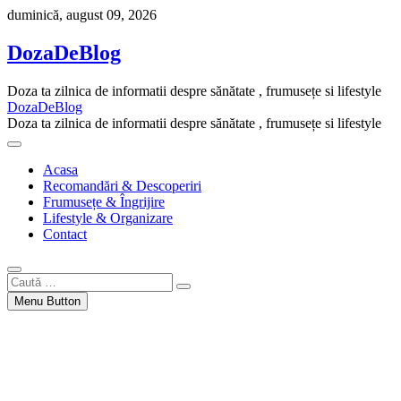
Skip
duminică, august 09, 2026
to
content
DozaDeBlog
Doza ta zilnica de informatii despre sănătate , frumusețe si lifestyle
DozaDeBlog
Doza ta zilnica de informatii despre sănătate , frumusețe si lifestyle
Acasa
Recomandări & Descoperiri
Frumusețe & Îngrijire
Lifestyle & Organizare
Contact
Caută
…
Menu Button