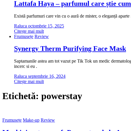
Lattafa Haya – parfumul care știe cum
Există parfumuri care vin cu o aură de mister, o eleganță aparte ș
Raluca
octombrie 15, 2025
Citește mai mult
Frumusețe
Review
Synergy Therm Purifying Face Mask
Saptamanile astea am tot vazut pe Tik Tok un medic dermatolog cu
incerc si eu .
Raluca
septembrie 16, 2024
Citește mai mult
Etichetă:
powerstay
Frumusețe
Make-up
Review