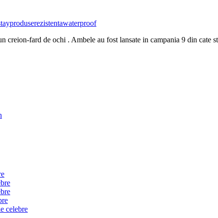
tay
produse
rezistenta
waterproof
 creion-fard de ochi . Ambele au fost lansate in campania 9 din cate sti
n
re
ebre
ebre
bre
e celebre