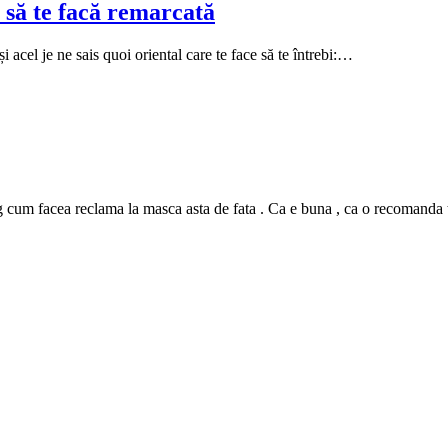
 să te facă remarcată
i acel je ne sais quoi oriental care te face să te întrebi:…
m facea reclama la masca asta de fata . Ca e buna , ca o recomanda tutur