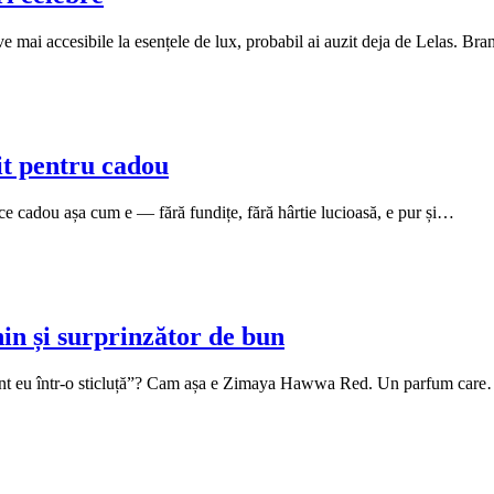
ve mai accesibile la esențele de lux, probabil ai auzit deja de Lelas. B
t pentru cadou
ce cadou așa cum e — fără fundițe, fără hârtie lucioasă, e pur și…
n și surprinzător de bun
 sunt eu într-o sticluță”? Cam așa e Zimaya Hawwa Red. Un parfum car