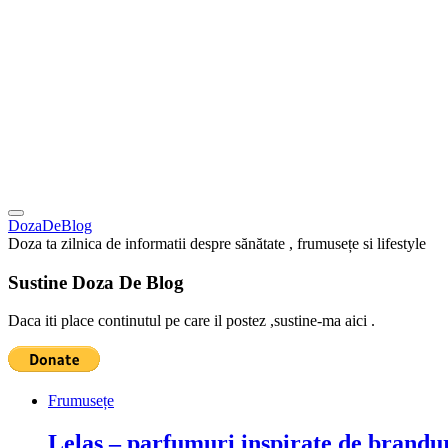
DozaDeBlog
Doza ta zilnica de informatii despre sănătate , frumusețe si lifestyle
Sustine Doza De Blog
Daca iti place continutul pe care il postez ,sustine-ma aici .
Frumusețe
Lelas – parfumuri inspirate de brandur