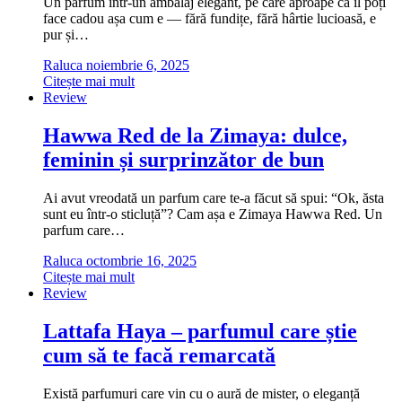
Un parfum într-un ambalaj elegant, pe care aproape că îl poți
face cadou așa cum e — fără fundițe, fără hârtie lucioasă, e
pur și…
Raluca
noiembrie 6, 2025
Citește mai mult
Review
Hawwa Red de la Zimaya: dulce,
feminin și surprinzător de bun
Ai avut vreodată un parfum care te-a făcut să spui: “Ok, ăsta
sunt eu într-o sticluță”? Cam așa e Zimaya Hawwa Red. Un
parfum care…
Raluca
octombrie 16, 2025
Citește mai mult
Review
Lattafa Haya – parfumul care știe
cum să te facă remarcată
Există parfumuri care vin cu o aură de mister, o eleganță