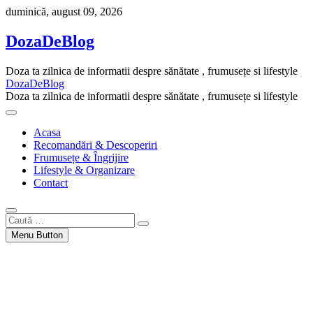
Skip
duminică, august 09, 2026
to
content
DozaDeBlog
Doza ta zilnica de informatii despre sănătate , frumusețe si lifestyle
DozaDeBlog
Doza ta zilnica de informatii despre sănătate , frumusețe si lifestyle
Acasa
Recomandări & Descoperiri
Frumusețe & Îngrijire
Lifestyle & Organizare
Contact
Caută
…
Menu Button