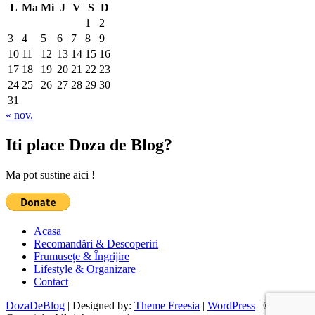
L
Ma
Mi
J
V
S
D
1
2
3
4
5
6
7
8
9
10
11
12
13
14
15
16
17
18
19
20
21
22
23
24
25
26
27
28
29
30
31
« nov.
Iti place Doza de Blog?
Ma pot sustine aici !
Acasa
Recomandări & Descoperiri
Frumusețe & Îngrijire
Lifestyle & Organizare
Contact
DozaDeBlog
| Designed by:
Theme Freesia
|
WordPress
| ©