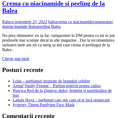
Crema cu niacinamide si peeling de la
Balea
Raluca
noiembrie 23, 2022
balea
crema cu niacinamide
cumparaturi
dm
niacinamide Balea
peeling Balea
Nu prea obisnuiesc eu sa fac cumparaturi in DM pentru ca mi se par
produsele mai scumpe decat in alte magazine . Dar la recomandarea
surioarei mele am zis ca merg sa imi caut crema si peelingul de la
Balea .
Crema
Citește mai mult
cu
niacinamide
Posturi recente
si
peeling
Lelas – parfumuri inspirate de branduri celebre
de
Armaf Vanity Femme – Parfum potrivit pentru cadou
la
Hawwa Red de la Zimaya: dulce, feminin și surprinzător de
Balea
bun
Lattafa Haya – parfumul care știe cum să te facă remarcată
Synergy Therm Purifying Face Mask
Comentarii recente