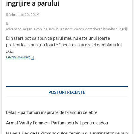
ingrijire a parului
februarie 20, 2019
advanced
argan
avon
balsam
buzzstore
cocos
deteriorat
hranitor
ingrijire
Din start pot sa spun ca parul meu nu este unul foarte
pretentios ,spun „nu foarte ” pentru ca are si el damblaua lui
..si…
AVON
Citește mai mult
Advance
Techniques
Reconstruction-
gama
completa
de
POSTURI RECENTE
ingrijire
a
parului
Lelas – parfumuri inspirate de branduri celebre
Armaf Vanity Femme – Parfum potrivit pentru cadou
Hawwa Red de la Zimaya: dulce, feminin și surprinzător de bun