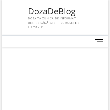
Skip
DozaDeBlog
to
content
DOZA TA ZILNICA DE INFORMATII
DESPRE SĂNĂTATE , FRUMUSEȚE SI
LIFESTYLE
M
e
n
u
B
u
t
t
o
n