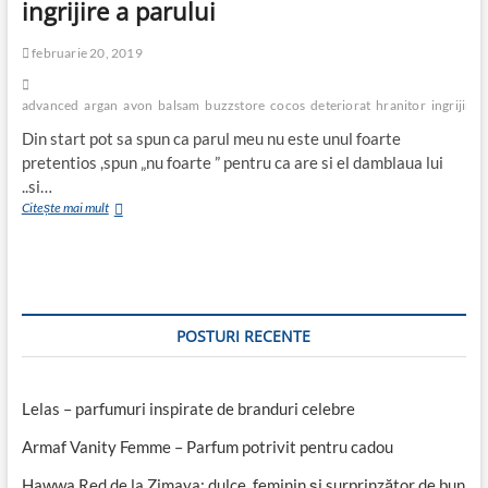
ingrijire a parului
februarie 20, 2019
advanced
argan
avon
balsam
buzzstore
cocos
deteriorat
hranitor
ingrijire
Din start pot sa spun ca parul meu nu este unul foarte
pretentios ,spun „nu foarte ” pentru ca are si el damblaua lui
..si…
AVON
Citește mai mult
Advance
Techniques
Reconstruction-
gama
completa
de
POSTURI RECENTE
ingrijire
a
parului
Lelas – parfumuri inspirate de branduri celebre
Armaf Vanity Femme – Parfum potrivit pentru cadou
Hawwa Red de la Zimaya: dulce, feminin și surprinzător de bun