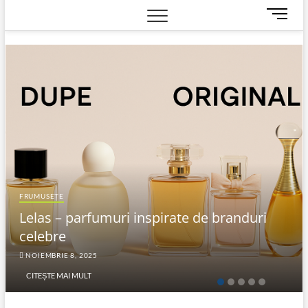
M
e
n
u
B
u
t
t
o
n
FRUMUSEȚE
Lelas – parfumuri inspirate de branduri
celebre
NOIEMBRIE 8, 2025
CITEȘTE MAI MULT