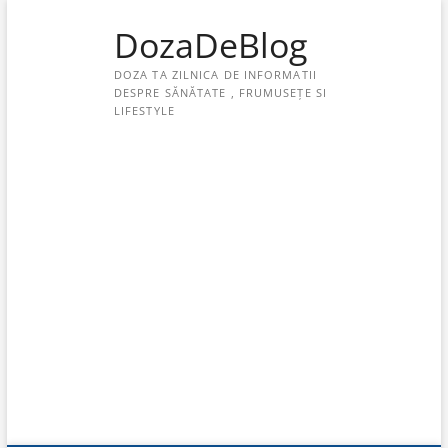
Skip
DozaDeBlog
to
content
DOZA TA ZILNICA DE INFORMATII
DESPRE SĂNĂTATE , FRUMUSEȚE SI
LIFESTYLE