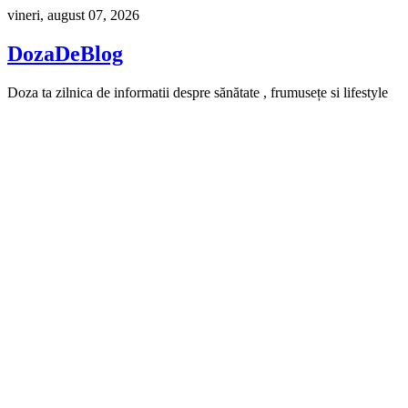
Skip
vineri, august 07, 2026
to
content
DozaDeBlog
Doza ta zilnica de informatii despre sănătate , frumusețe si lifestyle