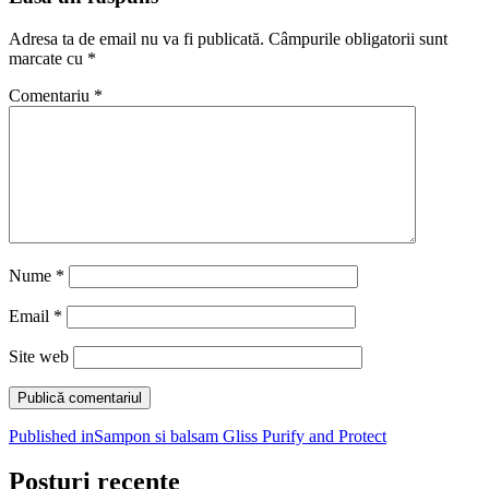
Adresa ta de email nu va fi publicată.
Câmpurile obligatorii sunt
marcate cu
*
Comentariu
*
Nume
*
Email
*
Site web
Navigare
Published in
Sampon si balsam Gliss Purify and Protect
în
Posturi recente