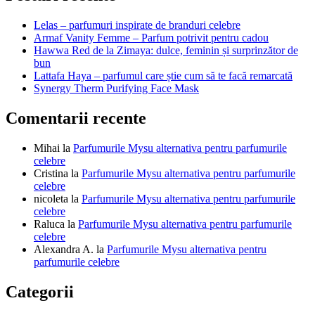
articole
Lelas – parfumuri inspirate de branduri celebre
Armaf Vanity Femme – Parfum potrivit pentru cadou
Hawwa Red de la Zimaya: dulce, feminin și surprinzător de
bun
Lattafa Haya – parfumul care știe cum să te facă remarcată
Synergy Therm Purifying Face Mask
Comentarii recente
Mihai
la
Parfumurile Mysu alternativa pentru parfumurile
celebre
Cristina
la
Parfumurile Mysu alternativa pentru parfumurile
celebre
nicoleta
la
Parfumurile Mysu alternativa pentru parfumurile
celebre
Raluca
la
Parfumurile Mysu alternativa pentru parfumurile
celebre
Alexandra A.
la
Parfumurile Mysu alternativa pentru
parfumurile celebre
Categorii