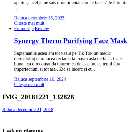
aparte și acel je ne sais quoi oriental care te face să te întrebi:
…
Raluca
octombrie 15, 2025
Citește mai mult
Frumusețe
Review
Synergy Therm Purifying Face Mask
Saptamanile astea am tot vazut pe Tik Tok un medic
dermatolog cum facea reclama la masca asta de fata . Ca e
buna , ca o recomanda tuturor, ca de asta are ea tenul fara
imperfectiuni si tot asa . Zic sa incerc si eu .
Raluca
septembrie 16, 2024
Citește mai mult
IMG_20181221_132828
Raluca
decembrie 21, 2018
Lasă un răspuns