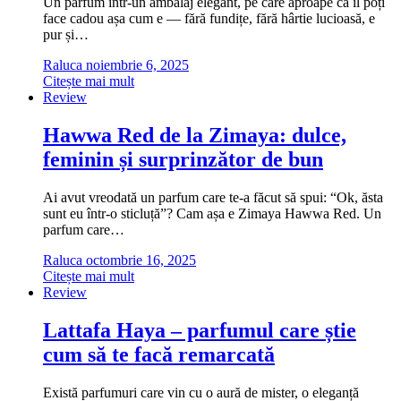
Un parfum într-un ambalaj elegant, pe care aproape că îl poți
face cadou așa cum e — fără fundițe, fără hârtie lucioasă, e
pur și…
Raluca
noiembrie 6, 2025
Citește mai mult
Review
Hawwa Red de la Zimaya: dulce,
feminin și surprinzător de bun
Ai avut vreodată un parfum care te-a făcut să spui: “Ok, ăsta
sunt eu într-o sticluță”? Cam așa e Zimaya Hawwa Red. Un
parfum care…
Raluca
octombrie 16, 2025
Citește mai mult
Review
Lattafa Haya – parfumul care știe
cum să te facă remarcată
Există parfumuri care vin cu o aură de mister, o eleganță