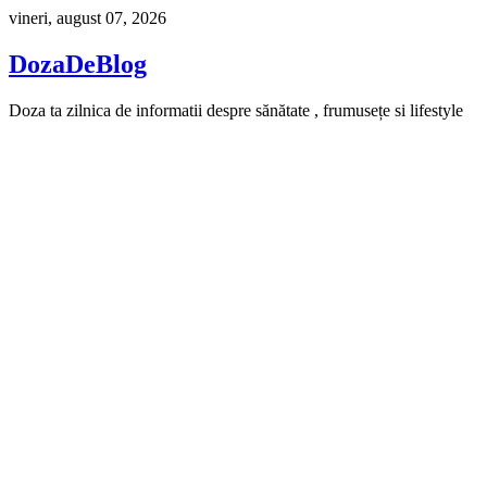
Skip
vineri, august 07, 2026
to
content
DozaDeBlog
Doza ta zilnica de informatii despre sănătate , frumusețe si lifestyle