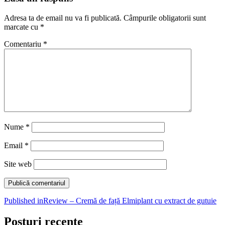
Adresa ta de email nu va fi publicată.
Câmpurile obligatorii sunt
marcate cu
*
Comentariu
*
Nume
*
Email
*
Site web
Navigare
Published in
Review – Cremă de față Elmiplant cu extract de gutuie
în
Posturi recente