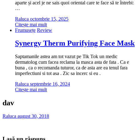
aparte și acel je ne sais quoi oriental care te face să te întrebi:
…
Raluca
octombrie 15, 2025
Citește mai mult
Frumusețe
Review
Synergy Therm Purifying Face Mask
Saptamanile astea am tot vazut pe Tik Tok un medic
dermatolog cum facea reclama la masca asta de fata . Ca e
buna , ca o recomanda tuturor, ca de asta are ea tenul fara
imperfectiuni si tot asa . Zic sa incerc si eu .
Raluca
septembrie 16, 2024
Citește mai mult
dav
Raluca
august 30, 2018
Lasă un răspuns