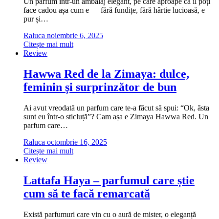
Un parfum într-un ambalaj elegant, pe care aproape că îl poți
face cadou așa cum e — fără fundițe, fără hârtie lucioasă, e
pur și…
Raluca
noiembrie 6, 2025
Citește mai mult
Review
Hawwa Red de la Zimaya: dulce,
feminin și surprinzător de bun
Ai avut vreodată un parfum care te-a făcut să spui: “Ok, ăsta
sunt eu într-o sticluță”? Cam așa e Zimaya Hawwa Red. Un
parfum care…
Raluca
octombrie 16, 2025
Citește mai mult
Review
Lattafa Haya – parfumul care știe
cum să te facă remarcată
Există parfumuri care vin cu o aură de mister, o eleganță