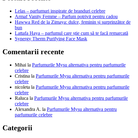
articole
Lelas – parfumuri inspirate de branduri celebre
Armaf Vanity Femme – Parfum potrivit pentru cadou
Hawwa Red de la Zimaya: dulce, feminin și surprinzător de
bun
Lattafa Haya – parfumul care știe cum să te facă remarcată
Synergy Therm Purifying Face Mask
Comentarii recente
Mihai
la
Parfumurile Mysu alternativa pentru parfumurile
celebre
Cristina
la
Parfumurile Mysu alternativa pentru parfumurile
celebre
nicoleta
la
Parfumurile Mysu alternativa pentru parfumurile
celebre
Raluca
la
Parfumurile Mysu alternativa pentru parfumurile
celebre
Alexandra A.
la
Parfumurile Mysu alternativa pentru
parfumurile celebre
Categorii