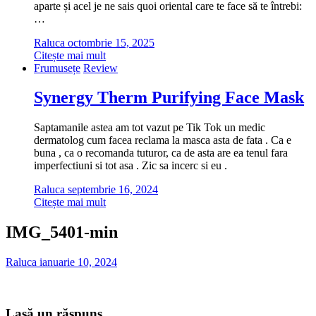
aparte și acel je ne sais quoi oriental care te face să te întrebi:
…
Raluca
octombrie 15, 2025
Citește mai mult
Frumusețe
Review
Synergy Therm Purifying Face Mask
Saptamanile astea am tot vazut pe Tik Tok un medic
dermatolog cum facea reclama la masca asta de fata . Ca e
buna , ca o recomanda tuturor, ca de asta are ea tenul fara
imperfectiuni si tot asa . Zic sa incerc si eu .
Raluca
septembrie 16, 2024
Citește mai mult
IMG_5401-min
Raluca
ianuarie 10, 2024
Lasă un răspuns