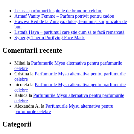
articole
Lelas – parfumuri inspirate de branduri celebre
Armaf Vanity Femme – Parfum potrivit pentru cadou
Hawwa Red de la Zimaya: dulce, feminin și surprinzător de
bun
Lattafa Haya – parfumul care știe cum să te facă remarcată
Synergy Therm Purifying Face Mask
Comentarii recente
Mihai
la
Parfumurile Mysu alternativa pentru parfumurile
celebre
Cristina
la
Parfumurile Mysu alternativa pentru parfumurile
celebre
nicoleta
la
Parfumurile Mysu alternativa pentru parfumurile
celebre
Raluca
la
Parfumurile Mysu alternativa pentru parfumurile
celebre
Alexandra A.
la
Parfumurile Mysu alternativa pentru
parfumurile celebre
Categorii