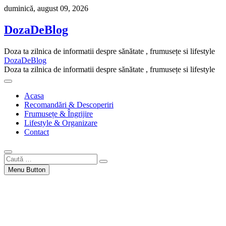
Skip
duminică, august 09, 2026
to
content
DozaDeBlog
Doza ta zilnica de informatii despre sănătate , frumusețe si lifestyle
DozaDeBlog
Doza ta zilnica de informatii despre sănătate , frumusețe si lifestyle
Acasa
Recomandări & Descoperiri
Frumusețe & Îngrijire
Lifestyle & Organizare
Contact
Caută
…
Menu Button