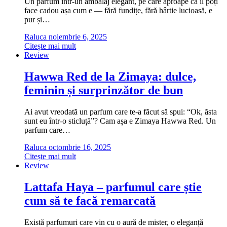
Un parfum într-un ambalaj elegant, pe care aproape că îl poți
face cadou așa cum e — fără fundițe, fără hârtie lucioasă, e
pur și…
Raluca
noiembrie 6, 2025
Citește mai mult
Review
Hawwa Red de la Zimaya: dulce,
feminin și surprinzător de bun
Ai avut vreodată un parfum care te-a făcut să spui: “Ok, ăsta
sunt eu într-o sticluță”? Cam așa e Zimaya Hawwa Red. Un
parfum care…
Raluca
octombrie 16, 2025
Citește mai mult
Review
Lattafa Haya – parfumul care știe
cum să te facă remarcată
Există parfumuri care vin cu o aură de mister, o eleganță