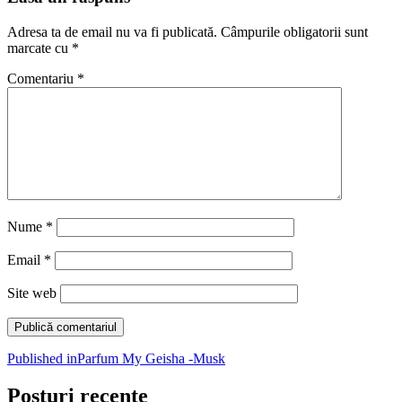
Adresa ta de email nu va fi publicată.
Câmpurile obligatorii sunt
marcate cu
*
Comentariu
*
Nume
*
Email
*
Site web
Navigare
Published in
Parfum My Geisha -Musk
în
Posturi recente