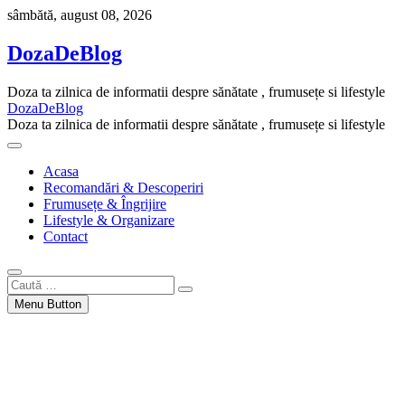
Skip
sâmbătă, august 08, 2026
to
content
DozaDeBlog
Doza ta zilnica de informatii despre sănătate , frumusețe si lifestyle
DozaDeBlog
Doza ta zilnica de informatii despre sănătate , frumusețe si lifestyle
Acasa
Recomandări & Descoperiri
Frumusețe & Îngrijire
Lifestyle & Organizare
Contact
Caută
…
Menu Button