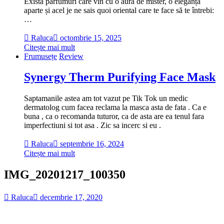
Există parfumuri care vin cu o aură de mister, o eleganță
aparte și acel je ne sais quoi oriental care te face să te întrebi:
…
Raluca
octombrie 15, 2025
Citește mai mult
Frumusețe
Review
Synergy Therm Purifying Face Mask
Saptamanile astea am tot vazut pe Tik Tok un medic
dermatolog cum facea reclama la masca asta de fata . Ca e
buna , ca o recomanda tuturor, ca de asta are ea tenul fara
imperfectiuni si tot asa . Zic sa incerc si eu .
Raluca
septembrie 16, 2024
Citește mai mult
IMG_20201217_100350
Raluca
decembrie 17, 2020