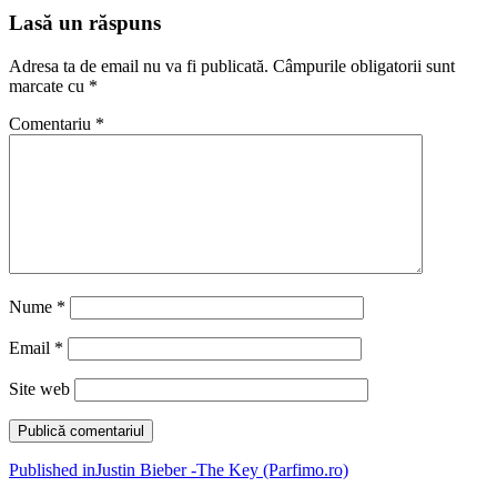
Lasă un răspuns
Adresa ta de email nu va fi publicată.
Câmpurile obligatorii sunt
marcate cu
*
Comentariu
*
Nume
*
Email
*
Site web
Navigare
Published in
Justin Bieber -The Key (Parfimo.ro)