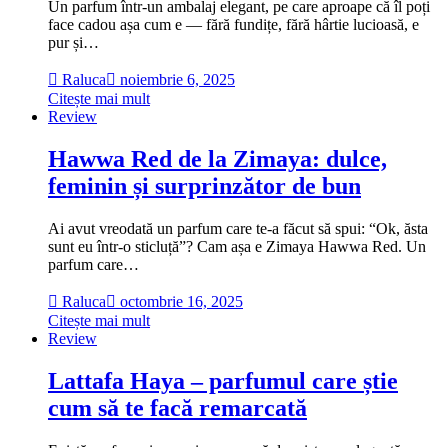
Un parfum într-un ambalaj elegant, pe care aproape că îl poți
face cadou așa cum e — fără fundițe, fără hârtie lucioasă, e
pur și…
Raluca
noiembrie 6, 2025
Citește mai mult
Review
Hawwa Red de la Zimaya: dulce,
feminin și surprinzător de bun
Ai avut vreodată un parfum care te-a făcut să spui: “Ok, ăsta
sunt eu într-o sticluță”? Cam așa e Zimaya Hawwa Red. Un
parfum care…
Raluca
octombrie 16, 2025
Citește mai mult
Review
Lattafa Haya – parfumul care știe
cum să te facă remarcată