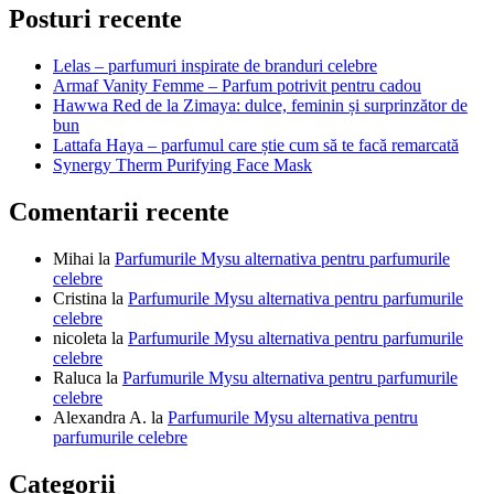
în
Posturi recente
articole
Lelas – parfumuri inspirate de branduri celebre
Armaf Vanity Femme – Parfum potrivit pentru cadou
Hawwa Red de la Zimaya: dulce, feminin și surprinzător de
bun
Lattafa Haya – parfumul care știe cum să te facă remarcată
Synergy Therm Purifying Face Mask
Comentarii recente
Mihai
la
Parfumurile Mysu alternativa pentru parfumurile
celebre
Cristina
la
Parfumurile Mysu alternativa pentru parfumurile
celebre
nicoleta
la
Parfumurile Mysu alternativa pentru parfumurile
celebre
Raluca
la
Parfumurile Mysu alternativa pentru parfumurile
celebre
Alexandra A.
la
Parfumurile Mysu alternativa pentru
parfumurile celebre
Categorii