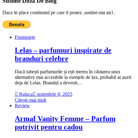
Sustine Doza De Blog
Daca iti place continutul pe care il postez ,sustine-ma aici .
Frumusețe
Lelas – parfumuri inspirate de
branduri celebre
Dacă iubești parfumurile și ești mereu în căutarea unor
alternative mai accesibile la esențele de lux, probabil ai auzit
deja de Lelas. Brandul a devenit…
Raluca
noiembrie 8, 2025
Citește mai mult
Review
Armaf Vanity Femme – Parfum
potrivit pentru cadou